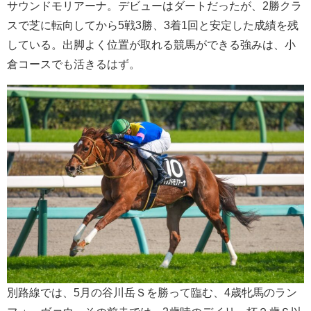
サウンドモリアーナ。デビューはダートだったが、2勝クラ
スで芝に転向してから5戦3勝、3着1回と安定した成績を残
している。出脚よく位置が取れる競馬ができる強みは、小
倉コースでも活きるはず。
別路線では、5月の谷川岳Ｓを勝って臨む、4歳牝馬のラン