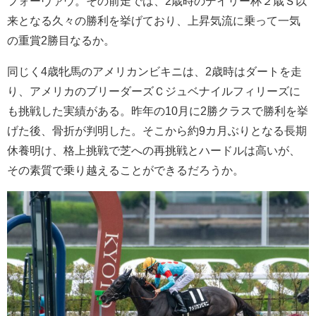
フォーヴァウ。その前走では、2歳時のデイリー杯２歳Ｓ以
来となる久々の勝利を挙げており、上昇気流に乗って一気
の重賞2勝目なるか。
同じく4歳牝馬のアメリカンビキニは、2歳時はダートを走
り、アメリカのブリーダーズＣジュベナイルフィリーズに
も挑戦した実績がある。昨年の10月に2勝クラスで勝利を挙
げた後、骨折が判明した。そこから約9カ月ぶりとなる長期
休養明け、格上挑戦で芝への再挑戦とハードルは高いが、
その素質で乗り越えることができるだろうか。