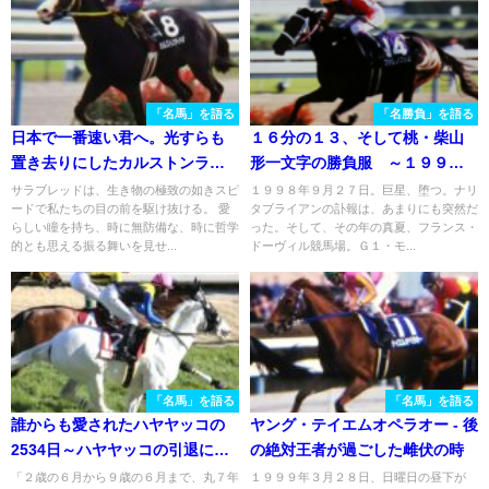
「名馬」を語る
「名勝負」を語る
日本で一番速い君へ。光すらも
１６分の１３、そして桃・柴山
置き去りにしたカルストンライ
形一文字の勝負服 ～１９９８
トオ
年秋華賞に寄せて
サラブレッドは、生き物の極致の如きスピ
１９９８年９月２７日。巨星、堕つ。ナリ
ードで私たちの目の前を駆け抜ける。 愛
タブライアンの訃報は、あまりにも突然だ
らしい瞳を持ち、時に無防備な、時に哲学
った。そして、その年の真夏、フランス・
的とも思える振る舞いを見せ...
ドーヴィル競馬場。Ｇ１・モ...
「名馬」を語る
「名馬」を語る
誰からも愛されたハヤヤッコの
ヤング・テイエムオペラオー - 後
2534日～ハヤヤッコの引退によ
の絶対王者が過ごした雌伏の時
せて
「２歳の６月から９歳の６月まで、丸７年
１９９９年３月２８日、日曜日の昼下が