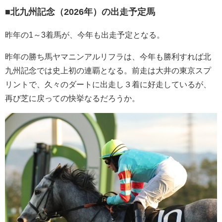
■北九州記念（2026年）の出走予定馬
昨年の1～3着馬が、今年も出走予定となる。
昨年の勝ち馬ヤマニンアルリフラは、今年も勝利すれば北
九州記念では史上初の連覇となる。前走は大井の東京スプ
リントで、久々のダートに出走し３着に好走しているが、
再び芝に戻っての快挙なるだろうか。