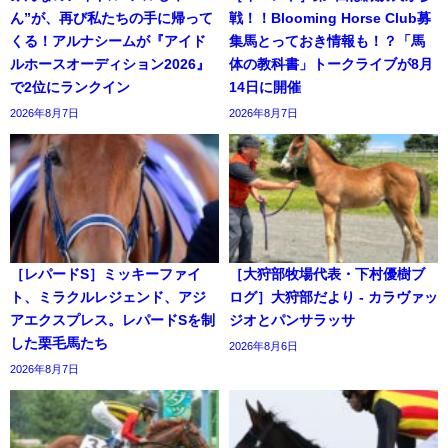
ん”が、再び私たちの手に帰って
戦！！Blooming Horse Club募
くる！アルナシームが『アイド
集馬とっておき情報も！？「馬
ルホースオーディション2026』
体の教科書」トークライブが8月
で2位にランクイン
14日に開催
2026年8月7日
2026年8月7日
［レパードS］ミッキーファイ
［大狩部牧場代表・下村優樹ブ
ト、ミラクルレジェンド、アジ
ログ］大狩部だより - カラヴァッ
アエクスプレス。レパードSを制
ジオとパンサラッサ
した栗毛馬たち
2026年8月6日
2026年8月7日