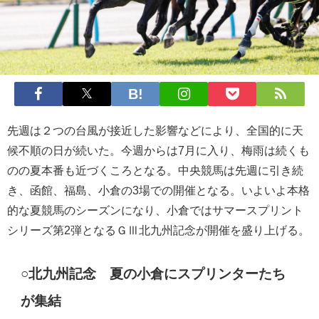
先週は２つの台風が接近した影響などにより、全国的に天
候不順の日が続いた。今週からは7月に入り、梅雨は続くも
のの夏本番も近づくころとなる。中央競馬は先週に引き続
き、函館、福島、小倉の3場での開催となる。いよいよ本格
的な夏競馬のシーズンになり、小倉ではサマースプリント
シリーズ第2弾となるＧⅢ北九州記念が開催を盛り上げる。
○北九州記念 夏の小倉にスプリンターたち
が集結