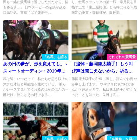
間も一緒に競馬場で過ごしたのだから、情
り。牡馬クラシックの第一戦・皐月賞を目
も移るさ…」 日本ダービーの余韻が残る
指す上で『東上最終便』とも呼ばれる４歳
目黒記念、直線半ばで競走中...
限定の重賞・毎日杯が、阪神競...
「名馬」を語る
それぞれの競馬愛
あの日の夢が、形を変えても。 -
［追悼・藤岡康太騎手］もう叫
スマートオーディン・2019年阪
び声は聞こえないから、祈るこ
急杯
とにする
馬は皆、いつだって、私たちが思う以上の
藤岡康太騎手の訃報に際し、謹んでお悔や
大きな才能と可能性を秘めている。 彼ら
み申し上げます。 ウマフリ代表の緒方さ
がレースで見せてくれるのはそのほんの一
んから連絡がきて、私は康太騎手が亡くな
部だけ。彼らはその時できる...
ったことを知った。先日は高...
「名馬」を語る
「名勝負」を語る