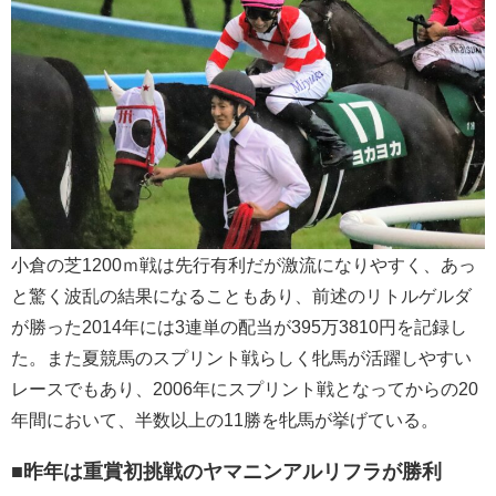
小倉の芝1200ｍ戦は先行有利だが激流になりやすく、あっ
と驚く波乱の結果になることもあり、前述のリトルゲルダ
が勝った2014年には3連単の配当が395万3810円を記録し
た。また夏競馬のスプリント戦らしく牝馬が活躍しやすい
レースでもあり、2006年にスプリント戦となってからの20
年間において、半数以上の11勝を牝馬が挙げている。
■昨年は重賞初挑戦のヤマニンアルリフラが勝利