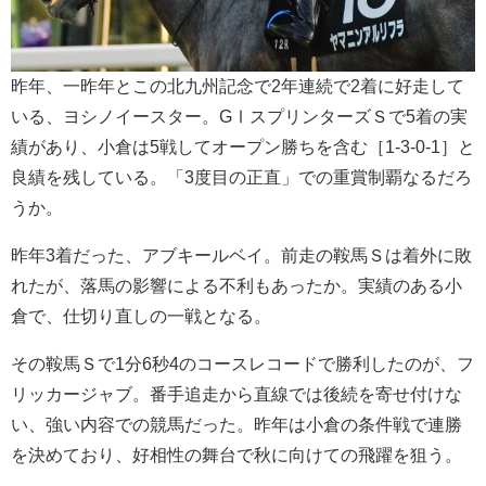
昨年、一昨年とこの北九州記念で2年連続で2着に好走して
いる、ヨシノイースター。GⅠスプリンターズＳで5着の実
績があり、小倉は5戦してオープン勝ちを含む［1-3-0-1］と
良績を残している。「3度目の正直」での重賞制覇なるだろ
うか。
昨年3着だった、アブキールベイ。前走の鞍馬Ｓは着外に敗
れたが、落馬の影響による不利もあったか。実績のある小
倉で、仕切り直しの一戦となる。
その鞍馬Ｓで1分6秒4のコースレコードで勝利したのが、フ
リッカージャブ。番手追走から直線では後続を寄せ付けな
い、強い内容での競馬だった。昨年は小倉の条件戦で連勝
を決めており、好相性の舞台で秋に向けての飛躍を狙う。