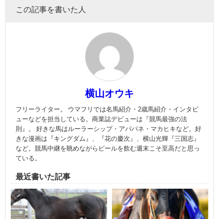
この記事を書いた人
横山オウキ
フリーライター。 ウマフリでは名馬紹介・2歳馬紹介・インタビ
ューなどを担当している。商業誌デビューは『競馬最強の法
則』。 好きな馬はルーラーシップ・アパパネ・マカヒキなど。好
きな漫画は『キングダム』、『花の慶次』、横山光輝『三国志』
など。競馬中継を眺めながらビールを飲む週末こそ至高だと思っ
ている。
最近書いた記事