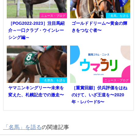
ニュース・ブログ
「名馬」を語る
［POG2022-2023］注目馬紹
ゴールドドリーム〜黄金の輝
介～一口クラブ・ウインレー
きをつなぐ者〜
シング編～
「名勝負」を語る
ニュース・ブログ
ヤマニンキングリー〜未来を
［重賞回顧］伏兵評価をはね
変えた、札幌記念での激走〜
のけて、いざ王道を〜2020
年・レパードS〜
「名馬」を語る
の関連記事