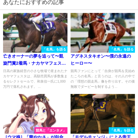
あなたにおすすめの記事
「名馬」を語る
「名馬」を語る
亡きオーナーの夢を追って〜凱
アグネスタキオン〜僕の永遠の
旋門賞2着馬・ナカヤマフェス
ヒーロー〜
タ〜
日高の家族経営の小さな牧場で産まれたナ
競馬ファンにとって「自身が競馬を見始め
カヤマフェスタは、高額売買馬が多数集ま
たころの名馬」と言うのは、その人の中で
るセレクトセールで、和泉信一氏に1,000
の「理想の競走馬」像を作り出す。その後
万円で落札されます。 ...
無敗でダービーを制するよう...
競馬と「エンタメ」
「名馬」を語る
［ウマ娘］「華やかさ」が似合
「モデルチェンジ」による帝王