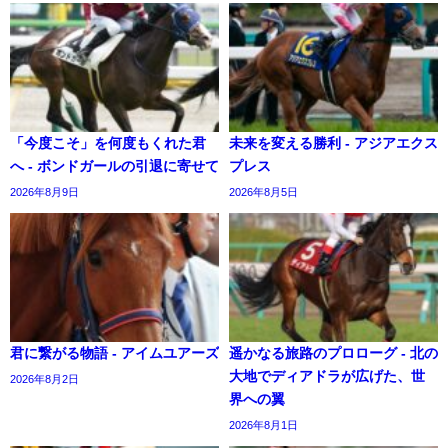
「今度こそ」を何度もくれた君
未来を変える勝利 - アジアエクス
へ - ボンドガールの引退に寄せて
プレス
2026年8月9日
2026年8月5日
君に繋がる物語 - アイムユアーズ
遥かなる旅路のプロローグ - 北の
大地でディアドラが広げた、世
2026年8月2日
界への翼
2026年8月1日