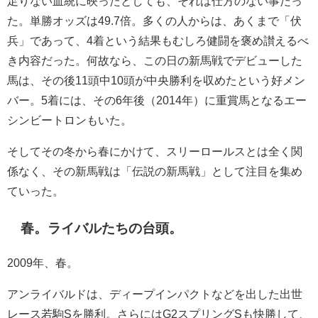
足りない血統に映ったとしても、それは仕方のない事だっ
た。単勝オッズは49.7倍。多くの人からは、あくまで「伏
兵」であって、4着という結果もむしろ健闘を褒め讃えるべ
き内容だった。何故なら、この日の新馬戦でデビューした
馬は、その後11頭中10頭が中央勝利を収めたという好メン
バー。5着には、その6年後（2014年）に重賞馬となるエー
シンビートロンもいた。
そしてその冬から春にかけて、スリーロールスとは全く関
係なく、その新馬戦は「伝説の新馬戦」として注目を集め
ていった。
春。ライバルたちの台頭。
2009年、春。
アンライバルドは、ディープインパクトなどを出した出世
レース若駒Sを勝利。さらにはG2スプリングSも快勝して、