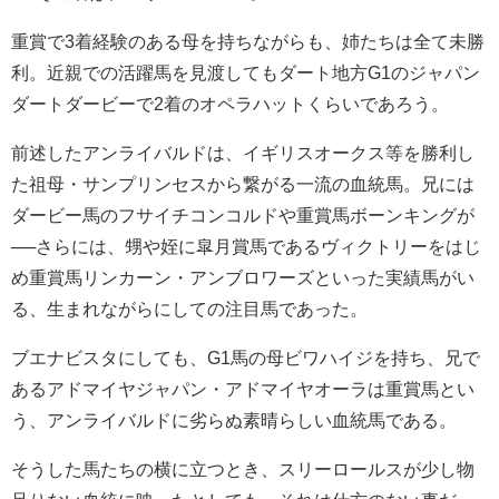
重賞で3着経験のある母を持ちながらも、姉たちは全て未勝
利。近親での活躍馬を見渡してもダート地方G1のジャパン
ダートダービーで2着のオペラハットくらいであろう。
前述したアンライバルドは、イギリスオークス等を勝利し
た祖母・サンプリンセスから繋がる一流の血統馬。兄には
ダービー馬のフサイチコンコルドや重賞馬ボーンキングが
──さらには、甥や姪に皐月賞馬であるヴィクトリーをはじ
め重賞馬リンカーン・アンブロワーズといった実績馬がい
る、生まれながらにしての注目馬であった。
ブエナビスタにしても、G1馬の母ビワハイジを持ち、兄で
あるアドマイヤジャパン・アドマイヤオーラは重賞馬とい
う、アンライバルドに劣らぬ素晴らしい血統馬である。
そうした馬たちの横に立つとき、スリーロールスが少し物