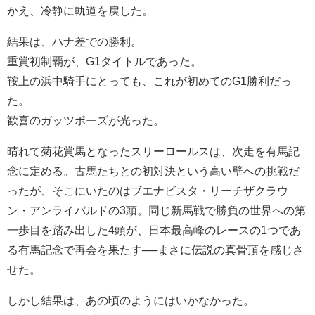
かえ、冷静に軌道を戻した。
結果は、ハナ差での勝利。
重賞初制覇が、G1タイトルであった。
鞍上の浜中騎手にとっても、これが初めてのG1勝利だっ
た。
歓喜のガッツポーズが光った。
晴れて菊花賞馬となったスリーロールスは、次走を有馬記
念に定める。古馬たちとの初対決という高い壁への挑戦だ
ったが、そこにいたのはブエナビスタ・リーチザクラウ
ン・アンライバルドの3頭。同じ新馬戦で勝負の世界への第
一歩目を踏み出した4頭が、日本最高峰のレースの1つであ
る有馬記念で再会を果たす──まさに伝説の真骨頂を感じさ
せた。
しかし結果は、あの頃のようにはいかなかった。