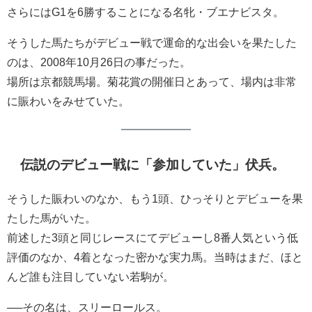
さらにはG1を6勝することになる名牝・ブエナビスタ。
そうした馬たちがデビュー戦で運命的な出会いを果たした
のは、2008年10月26日の事だった。
場所は京都競馬場。菊花賞の開催日とあって、場内は非常
に賑わいをみせていた。
伝説のデビュー戦に「参加していた」伏兵。
そうした賑わいのなか、もう1頭、ひっそりとデビューを果
たした馬がいた。
前述した3頭と同じレースにてデビューし8番人気という低
評価のなか、4着となった密かな実力馬。当時はまだ、ほと
んど誰も注目していない若駒が。
──その名は、スリーロールス。