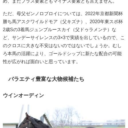
め、まだプラス要素ともマイナス要素とも言えません。
ただ、母父ゼンノロブロイについては、2022年京都新聞杯
勝ち馬アスクワイルドモア（父キズナ）、2020年東スポ杯
2歳Sの3着馬ジュンブルースカイ（父ドゥラメンテ）な
ど、サンデーサイレンスの3×3で実績を出しているので、こ
のクロスに大きな不安はないのではないでしょうか。むし
ろ本馬の活躍により、ゴールドシップに新たな配合の可能
性が広がれば面白いと思っています。
バラエティ豊富な大物候補たち
ウインオーディン