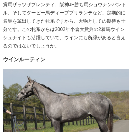
賞馬ザッツザプレンティ、阪神JF勝ち馬ショウナンパント
ル、そしてダービー馬ディープブリランテなど、定期的に
名馬を輩出してきた牝系ですから、大物としての期待も十
分です。この牝系からは2002年小倉大賞典の2着馬ウイン
シュナイトも活躍していて、ウインにも所縁があると言え
るのではないでしょうか。
ウインルーティン