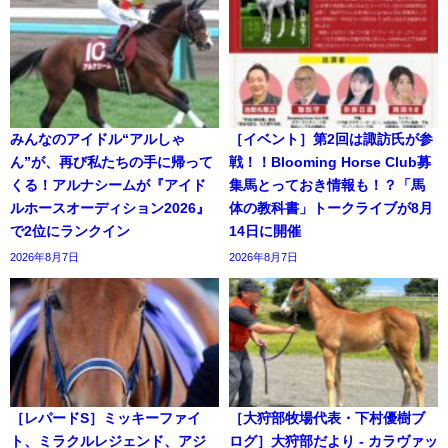
みんなのアイドル“アルしゃ
［イベント］第2回は諏訪氏が参
ん”が、再び私たちの手に帰って
戦！！Blooming Horse Club募
くる！アルナシームが『アイド
集馬とっておき情報も！？「馬
ルホースオーディション2026』
体の教科書」トークライブが8月
で2位にランクイン
14日に開催
2026年8月7日
2026年8月7日
［レパードS］ミッキーファイ
［大狩部牧場代表・下村優樹ブ
ト、ミラクルレジェンド、アジ
ログ］大狩部だより - カラヴァッ