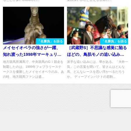
「名勝負」を語る
「名勝負」を語る
メイセイオペラの強さが一躍、
［武蔵野S］不思議な感覚に陥る
知れ渡った1998年マーキュリー
ほどの、鳥肌モノの追い込み勝
C
利。ワイドバッハと武豊騎手
地方競馬所属馬で、中央競馬のGⅠ競走を
派手な追い込みには、華がある。「大外一
制覇したのは、1999年フェブラリーステ
気」この言葉を聞いて、皆さんはどんな
の、2014年武蔵野Sを振り返る。
ークスを優勝したメイセイオペラのみ。あ
馬、どんなレースを思い浮かべるだろう
の時、地方競馬ファンは盛...
か。 ディープインパクトの若駒...
運営情報
プライバシーポリシー
お問い合わせ
ウマフリ - 競馬コラム＆ニュース All Rights Reserved.