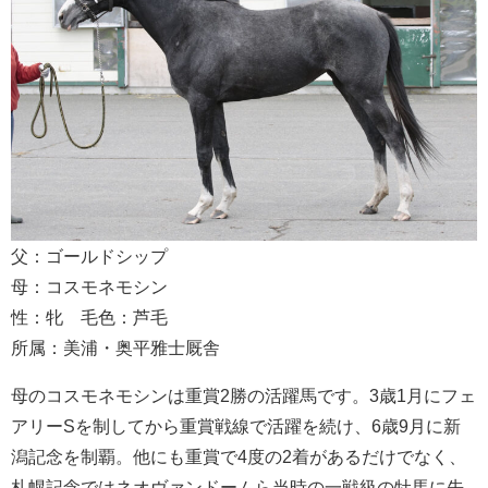
父：ゴールドシップ
母：コスモネモシン
性：牝 毛色：芦毛
所属：美浦・奥平雅士厩舎
母のコスモネモシンは重賞2勝の活躍馬です。3歳1月にフェ
アリーSを制してから重賞戦線で活躍を続け、6歳9月に新
潟記念を制覇。他にも重賞で4度の2着があるだけでなく、
札幌記念ではネオヴァンドームら当時の一戦級の牡馬に先