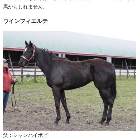
馬かもしれません。
ウインフィエルテ
父：シャンハイボビー