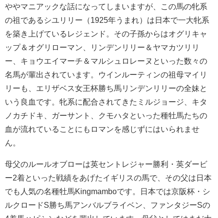
ややマニアックな話になってしまいますが、この馬の牝系
の祖であるシユリリー（1925年うまれ）は日本で一大牝系
を築き上げているレジェンド。その子孫からはオグリキャ
ップ＆オグリローマン、リンデンリリー＆ヤマカツリリ
ー、キョウエイマーチ＆マルシュロレーヌといった数々の
名馬が輩出されています。ウインルーティンの祖母マイリ
リーも、エリザベス女王杯勝ち馬リンデンリリーの全妹と
いう良血です。牝系に配合されてきたミルジョージ、キタ
ノカチドキ、ガーサント、クモハタといった種牡馬たちの
血が流れていることにもロマンを感じずにはいられませ
ん。
母父のルールオブローは英セントレジャー勝利・英ダービ
ー2着といった戦績をあげたイギリスの馬で、その父は日本
でも人気の名種牡馬Kingmamboです。日本では京阪杯・シ
ルクロードS勝ち馬アンバルブライベン、ファンタジーSの