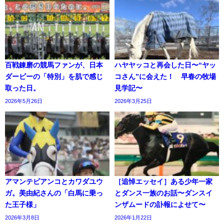
百戦錬磨の競馬ファンが、日本
ハヤヤッコと再会した日〜“ヤッ
ダービーの「特別」を肌で感じ
コさん”に会えた！ 早春の牧場
取った日。
見学記〜
2026年5月26日
2026年3月25日
アマンテビアンコとカワダユウ
［追悼エッセイ］ある少年一家
ガ。美由紀さんの「白馬に乗っ
とダンス一族のお話〜ダンスイ
た王子様」
ンザムードの訃報によせて〜
2026年3月8日
2026年1月22日