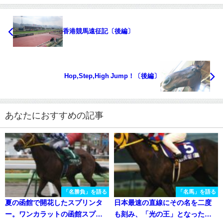
香港競馬遠征記〔後編〕
Hop,Step,High Jump！〔後編〕
あなたにおすすめの記事
「名勝負」を語る
「名馬」を語る
夏の函館で開花したスプリンタ
日本最速の直線にその名を二度
ー。ワンカラットの函館スプリ
も刻み、「光の王」となったカ