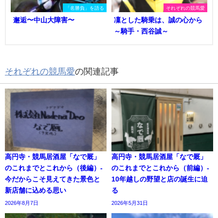
「名勝負」を語る
それぞれの競馬愛
邂逅〜中山大障害〜
凜とした騎乗は、誠の心から
～騎手・西谷誠～
それぞれの競馬愛
の関連記事
高円寺・競馬居酒屋「なで厩」
高円寺・競馬居酒屋「なで厩」
のこれまでとこれから（後編）-
のこれまでとこれから（前編）-
今だからこそ見えてきた景色と
10年越しの野望と店の誕生に迫
新店舗に込める思い
る
2026年8月7日
2026年5月31日