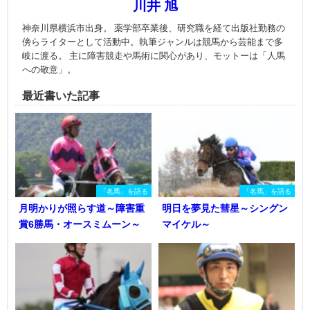
川井 旭
神奈川県横浜市出身。 薬学部卒業後、研究職を経て出版社勤務の
傍らライターとして活動中。執筆ジャンルは競馬から芸能まで多
岐に渡る。 主に障害競走や馬術に関心があり、モットーは「人馬
への敬意」。
最近書いた記事
「名馬」を語る
「名馬」を語る
月明かりが照らす道～障害重
明日を夢見た彗星～シングン
賞6勝馬・オースミムーン～
マイケル～