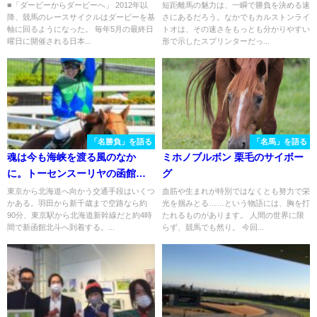
ントS
ルストンライトオ
■「ダービーからダービーへ」 2012年以
短距離馬の魅力は、一瞬で勝負を決める速
降、競馬のレースサイクルはダービーを基
さにあるだろう。なかでもカルストンライ
軸に回るようになった。 毎年5月の最終日
トオは、その速さをもっとも分かりやすい
曜日に開催される日本...
形で示したスプリンターだっ...
「名勝負」を語る
「名馬」を語る
魂は今も海峡を渡る風のなか
ミホノブルボン 栗毛のサイボー
に。トーセンスーリヤの函館記
グ
念
東京から北海道へ向かう交通手段はいくつ
血筋や生まれが特別ではなくとも努力で栄
かある。羽田から新千歳まで空路なら約
光を掴みとる……という物語には、胸を打
90分、東京駅から北海道新幹線だと約4時
たれるものがあります。 人間の世界に限
間で新函館北斗へ到着する。...
らず、競馬でも然り。 今回...