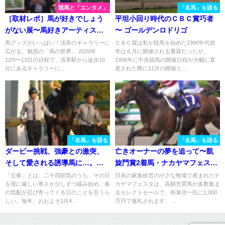
競馬と「エンタメ」
「名馬」を語る
［取材レポ］馬が好きでしょう
平坦小回り時代のＣＢＣ賞巧者
がない展〜馬好きアーティスト
〜 ゴールデンロドリゴ
の展示販売会〜
馬グッズがいっぱい！浅草のギャラリーに
ＣＢＣ賞は私が競馬を始めた1990年代前
広がる、魅惑の「馬の世界」 2020年
半は６月に開催される重賞だったが、
12/5〜13日の日程で、浅草駅から徒歩10
1996年に中央競馬の開催日程が大幅に変
分にあるギャラリーに...
更された際に11月の開催と...
「名馬」を語る
「名馬」を語る
ダービー挑戦、強豪との激突、
亡きオーナーの夢を追って〜凱
そして愛される誘導馬に…。サ
旋門賞2着馬・ナカヤマフェス
クセスブロッケンの生涯を振り
タ〜
「立春」とは、二十四節気のうち、その日
日高の家族経営の小さな牧場で産まれたナ
を境に厳しい寒さが少しずつ緩み始め、春
カヤマフェスタは、高額売買馬が多数集ま
返る。
の気配が忍び寄ってくる日のことを言うら
るセレクトセールで、和泉信一氏に1,000
しい。毎年、おおよそ2月4...
万円で落札されます。 ...