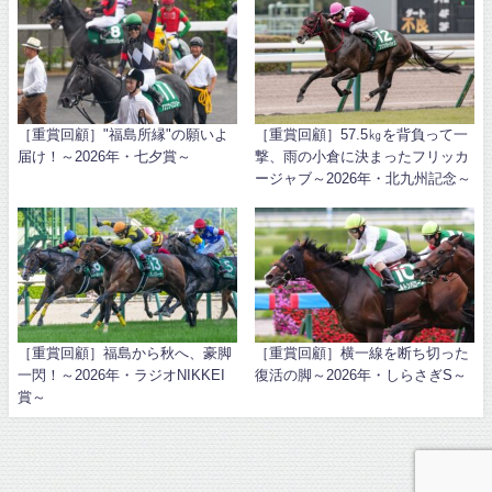
［重賞回顧］"福島所縁"の願いよ
［重賞回顧］57.5㎏を背負って一
届け！～2026年・七夕賞～
撃、雨の小倉に決まったフリッカ
ージャブ～2026年・北九州記念～
［重賞回顧］福島から秋へ、豪脚
［重賞回顧］横一線を断ち切った
一閃！～2026年・ラジオNIKKEI
復活の脚～2026年・しらさぎS～
賞～