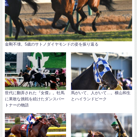
金剛不壊。5歳のサトノダイヤモンドの姿を振り返る
世代に翻弄された『女傑』。牡馬
馬がいて、人がいて…。横山和生
に果敢な挑戦を続けたダンスパー
とハイランドピーク
トナーの物語