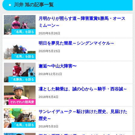
川井 旭の記事一覧
月明かりが照らす道～障害重賞6勝馬・オース
ミムーン～
「名馬」を語る
2020年6月26日
明日を夢見た彗星～シングンマイケル～
2020年5月15日
「名馬」を語る
邂逅〜中山大障害〜
2018年12月21日
「名勝負」を語る
凜とした騎乗は、誠の心から～騎手・西谷誠～
2018年6月4日
それぞれの競馬愛
サンレイデューク～駈け抜けた歴史、見届けた
歴史～
「名馬」を語る
2018年5月3日