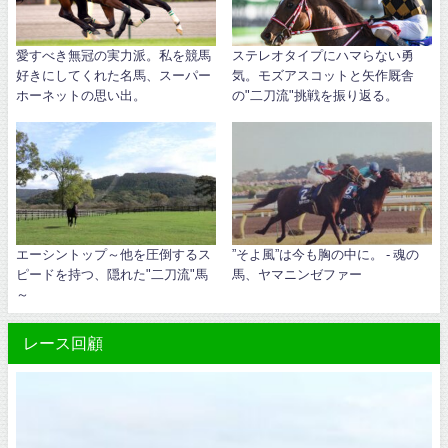
愛すべき無冠の実力派。私を競馬
ステレオタイプにハマらない勇
好きにしてくれた名馬、スーパー
気。モズアスコットと矢作厩舎
ホーネットの思い出。
の"二刀流"挑戦を振り返る。
エーシントップ～他を圧倒するス
”そよ風”は今も胸の中に。 - 魂の
ピードを持つ、隠れた"二刀流"馬
馬、ヤマニンゼファー
～
レース回顧