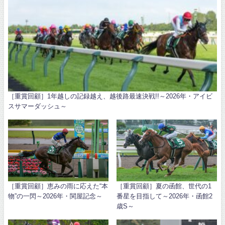
［重賞回顧］1年越しの記録越え、越後路最速決戦!!～2026年・アイビ
スサマーダッシュ～
［重賞回顧］恵みの雨に応えた“本
［重賞回顧］夏の函館、世代の1
物”の一閃～2026年・関屋記念～
番星を目指して～2026年・函館2
歳S～