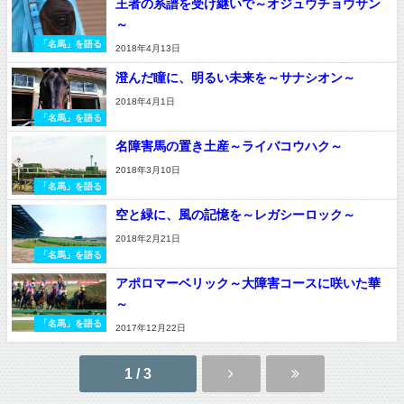
王者の系譜を受け継いで～オジュウチョウサン
～
「名馬」を語る
2018年4月13日
澄んだ瞳に、明るい未来を～サナシオン～
2018年4月1日
「名馬」を語る
名障害馬の置き土産～ライバコウハク～
2018年3月10日
「名馬」を語る
空と緑に、風の記憶を～レガシーロック～
2018年2月21日
「名馬」を語る
アポロマーベリック～大障害コースに咲いた華
～
「名馬」を語る
2017年12月22日
1 / 3