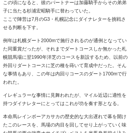
この頃になると、彼のパートナーは加藤騎手からその弟弟
子に当たる杉浦宏昭騎手に替わっていた。
ここで陣営は7月のG3・札幌記念にダイナレターを挑戦さ
せる判断を下す。
例年は札幌ダート2000mで施行されるのが通例となってい
た同重賞だったが、それまでダートコースしか無かった札
幌競馬場に翌1990年洋芝のコースを新設するため、以前の
外回りダートコースに芝の種を蒔いて育成中だった。そん
な事情もあり、この年は内回りコースのダート1700mで行
われた。
イレギュラーな事情に見舞われたが、マイル近辺に適性を
持つダイナレターにとってはこれが功を奏す形となる。
本命馬レインボーアカサカの歴史的な大出遅れで幕を開け
たこのレースを、馬場の内目を回してせり上がっていく味
な競馬で西の強豪オサイチブレベストを半馬身差抑え込み