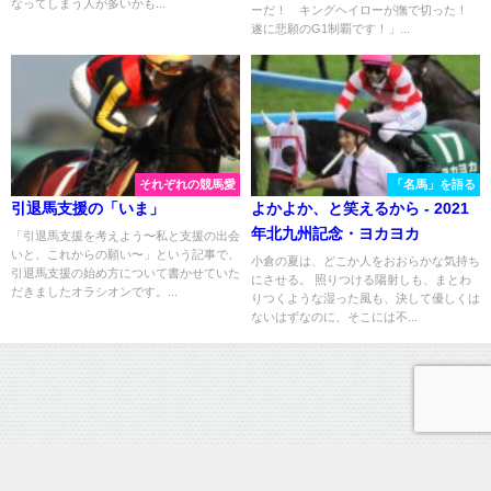
なってしまう人が多いかも...
ーだ！ キングヘイローが撫で切った！
遂に悲願のG1制覇です！」...
それぞれの競馬愛
「名馬」を語る
引退馬支援の「いま」
よかよか、と笑えるから - 2021
年北九州記念・ヨカヨカ
「引退馬支援を考えよう〜私と支援の出会
いと、これからの願い〜」という記事で、
小倉の夏は、どこか人をおおらかな気持ち
引退馬支援の始め方について書かせていた
にさせる。 照りつける陽射しも、まとわ
だきましたオラシオンです。...
りつくような湿った風も、決して優しくは
ないはずなのに、そこには不...
運営情報
プライバシーポリシー
お問い合わせ