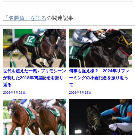
「名勝負」を語る
の関連記事
世代を超えた一戦 - プリモシーン
何事も捉え様？ 2024年リフレ
が制した2018年関屋記念を振り
ーミングの小倉記念を振り返っ
返る
て
2026年7月23日
2026年7月16日