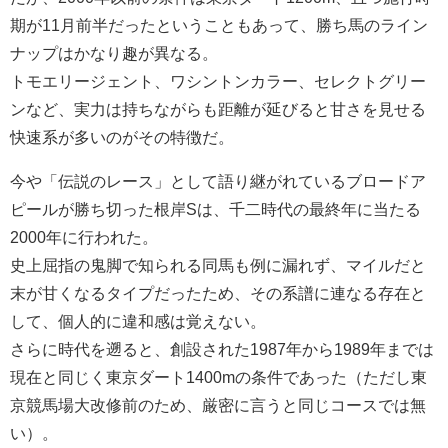
期が11月前半だったということもあって、勝ち馬のライン
ナップはかなり趣が異なる。
トモエリージェント、ワシントンカラー、セレクトグリー
ンなど、実力は持ちながらも距離が延びると甘さを見せる
快速系が多いのがその特徴だ。
今や「伝説のレース」として語り継がれているブロードア
ピールが勝ち切った根岸Sは、千二時代の最終年に当たる
2000年に行われた。
史上屈指の鬼脚で知られる同馬も例に漏れず、マイルだと
末が甘くなるタイプだったため、その系譜に連なる存在と
して、個人的に違和感は覚えない。
さらに時代を遡ると、創設された1987年から1989年までは
現在と同じく東京ダート1400mの条件であった（ただし東
京競馬場大改修前のため、厳密に言うと同じコースでは無
い）。