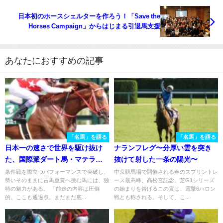
日本初のホースシェルターを作ろう！「Save the
Horses Campaign」からはじまる引退馬支援
あなたにおすすめの記事
「名馬」を語る
「名馬」を語る
日本一の速さで世界を駆け抜け
ナランフレグ〜分厚い雲を突き
た、国際派ダート馬・マテラス
抜けて射した一条の陽光〜
カイ。
条件戦を際立つパフォーマンスで突破し、
中京競馬場で開催される春のスプリントレ
勢いそのままに古馬重賞へ挑む馬には、独
ース最高峰、高松宮記念。芝G1シリーズ
特の魅力がある。 「前走の内容は圧倒
の始まりを告げるこの賞は、電撃6ハロン
的。ここも通過点。まだまだ底...
戦とも称される。そして、こ...