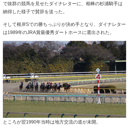
で抜群の競馬を見せたダイナレターに、相棒の杉浦騎手は
納得した様子で賛辞を送った。
そして根岸Sでの勝ちっぷりが決め手となり、ダイナレター
は1989年のJRA賞最優秀ダートホースに選出された。
ところが翌1990年当時は地方交流の道が未開。