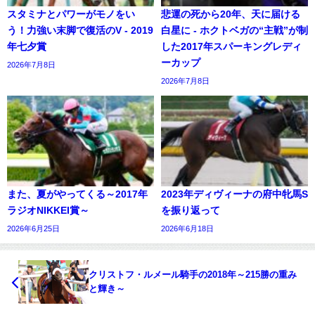
スタミナとパワーがモノをい
悲運の死から20年、天に届ける
う！力強い末脚で復活のV - 2019
白星に - ホクトベガの“主戦”が制
年七夕賞
した2017年スパーキングレディ
ーカップ
2026年7月8日
2026年7月8日
また、夏がやってくる～2017年
2023年ディヴィーナの府中牝馬S
ラジオNIKKEI賞～
を振り返って
2026年6月25日
2026年6月18日
クリストフ・ルメール騎手の2018年～215勝の重み
と輝き～