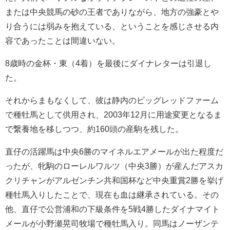
または中央競馬の砂の王者でありながら、地方の強豪とや
り合うには弱みを抱えている、ということを感じさせる内
容であったことは間違いない。
8歳時の金杯・東（4着）を最後にダイナレターは引退し
た。
それからまもなくして、彼は静内のビッグレッドファーム
で種牡馬として供用され、2003年12月に用途変更となるま
で繋養地を移しつつ、約160頭の産駒を残した。
直仔の活躍馬は中央6勝のマイネルエアメールが出た程度だ
ったが、牝駒のローレルワルツ（中央3勝）が産んだアスカ
クリチャンがアルゼンチン共和国杯など中央重賞2勝を挙げ
種牡馬入りしたことで、現在も血は継承されている。その
他、直仔で公営浦和の下級条件を5戦4勝したダイナマイト
メールが小野瀬晃司牧場で種牡馬入り。同馬はノーザンテ