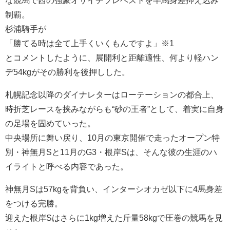
制覇。
杉浦騎手が
「勝てる時は全て上手くいくもんですよ」※1
とコメントしたように、展開利と距離適性、何より軽ハン
デ54kgがその勝利を後押しした。
札幌記念以降のダイナレターはローテーションの都合上、
時折芝レースを挟みながらも“砂の王者”として、着実に自身
の足場を固めていった。
中央場所に舞い戻り、10月の東京開催で走ったオープン特
別・神無月Sと11月のG3・根岸Sは、そんな彼の生涯のハ
イライトと呼べる内容であった。
神無月Sは57kgを背負い、インターシオカゼ以下に4馬身差
をつける完勝。
迎えた根岸Sはさらに1kg増えた斤量58kgで圧巻の競馬を見