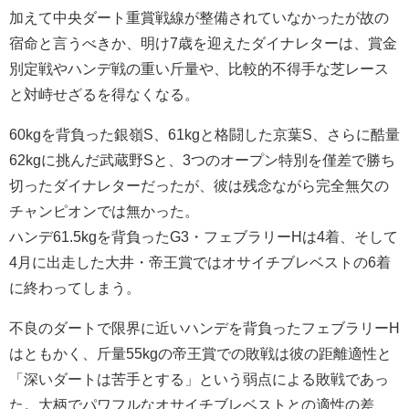
加えて中央ダート重賞戦線が整備されていなかったが故の
宿命と言うべきか、明け7歳を迎えたダイナレターは、賞金
別定戦やハンデ戦の重い斤量や、比較的不得手な芝レース
と対峙せざるを得なくなる。
60kgを背負った銀嶺S、61kgと格闘した京葉S、さらに酷量
62kgに挑んだ武蔵野Sと、3つのオープン特別を僅差で勝ち
切ったダイナレターだったが、彼は残念ながら完全無欠の
チャンピオンでは無かった。
ハンデ61.5kgを背負ったG3・フェブラリーHは4着、そして
4月に出走した大井・帝王賞ではオサイチブレベストの6着
に終わってしまう。
不良のダートで限界に近いハンデを背負ったフェブラリーH
はともかく、斤量55kgの帝王賞での敗戦は彼の距離適性と
「深いダートは苦手とする」という弱点による敗戦であっ
た。大柄でパワフルなオサイチブレベストとの適性の差、