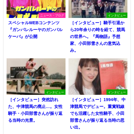
ニュース・ブログ
インタビュー
スペシャルWEBコンテンツ
［インタビュー］騎手引退か
『ガンバレルーヤのガンバル
ら20年余りの時を経て、競馬
ケーバ』が公開
の世界へ。『馬物語』予想
家、小田部雪さんの意気込
み。
インタビュー
インタビュー
［インタビュー］突然訪れ
［インタビュー］1994年、中
た、中津競馬の廃止…。女性
津競馬でデビュー。重賞戦線
騎手・小田部雪さんが振り返
でも活躍した女性騎手、小田
る当時の光景。
部雪さんが振り返る当時の思
い出。