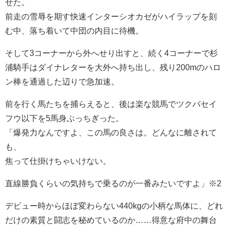
せた。
前走の雪辱を期す快速インターシオカゼがハイラップを刻
む中、落ち着いて中団の内目に待機。
そして3コーナーから外へせり出すと、続く4コーナーで杉
浦騎手はダイナレターを大外へ持ち出し、残り200mのハロ
ン棒を通過した辺りで急加速。
前を行く馬たちを捕らえると、後は楽な競馬でツクバセイ
フウ以下を5馬身ぶっちぎった。
「爆発力なんですよ、この馬の良さは。どんなに離されて
も、
焦って仕掛けちゃいけない。
直線勝負くらいの気持ちで乗るのが一番みたいですよ」※2
デビュー時からほぼ変わらない440kgの小柄な馬体に、どれ
だけの素質と闘志を秘めているのか……得意な府中の舞台