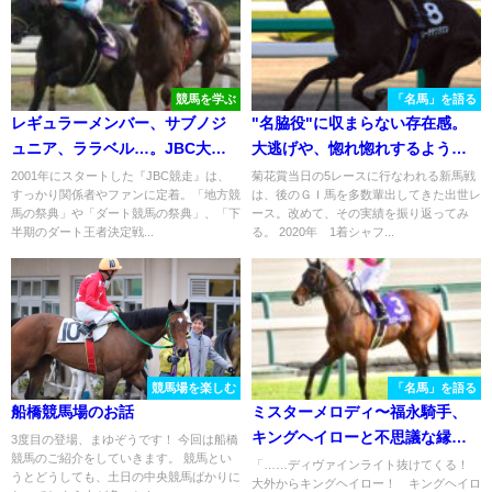
競馬を学ぶ
「名馬」を語る
レギュラーメンバー、サブノジ
"名脇役"に収まらない存在感。
ュニア、ララベル…。JBC大井
大逃げや、惚れ惚れするような
の名場面、名勝負を振り返る
馬体……リーチザクラウンの魅
2001年にスタートした『JBC競走』は、
菊花賞当日の5レースに行なわれる新馬戦
すっかり関係者やファンに定着。「地方競
は、後のＧＩ馬を多数輩出してきた出世レ
力。
馬の祭典」や「ダート競馬の祭典」、「下
ース。改めて、その実績を振り返ってみ
半期のダート王者決定戦...
る。 2020年 1着シャフ...
競馬場を楽しむ
「名馬」を語る
船橋競馬場のお話
ミスターメロディ〜福永騎手、
キングヘイローと不思議な縁の
3度目の登場、まゆぞうです！ 今回は船橋
競馬のご紹介をしていきます。 競馬とい
ある良血馬～
「……ディヴァインライト抜けてくる！
うとどうしても、土日の中央競馬ばかりに
大外からキングヘイロー！ キングヘイロ