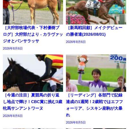
［大狩部牧場代表・下村優樹ブ
［新馬戦回顧］メイクデビュー
ログ］大狩部だより - カラヴァッ
の勝者達(2026/08/01)
ジオとパンサラッサ
2026年8月6日
2026年8月6日
［今週の注目］夏競馬の折り返
［リーディング］各部門で記録
し地点で輝け！CBC賞に挑む3歳
達成の1週間！2歳戦ではエフフ
牝馬サンアントワーヌ
ォーリア、シスキン産駒が大暴
れ
2026年8月6日
2026年8月5日