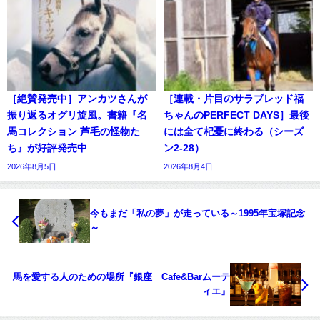
［絶賛発売中］アンカツさんが
［連載・片目のサラブレッド福
振り返るオグリ旋風。書籍『名
ちゃんのPERFECT DAYS］最後
馬コレクション 芦毛の怪物た
には全て杞憂に終わる（シーズ
ち』が好評発売中
ン2-28）
2026年8月5日
2026年8月4日
今もまだ「私の夢」が走っている～1995年宝塚記念
～
馬を愛する人のための場所『銀座 Cafe&Barムーテ
ィエ』