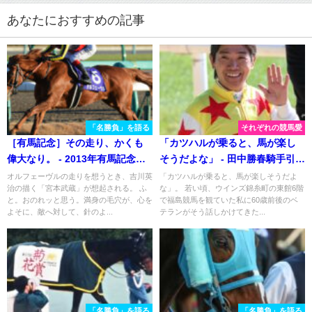
あなたにおすすめの記事
「名勝負」を語る
それぞれの競馬愛
［有馬記念］その走り、かくも
「カツハルが乗ると、馬が楽し
偉大なり。 - 2013年有馬記念・
そうだよな」 - 田中勝春騎手引退
オルフェーヴル
によせて
オルフェーヴルの走りを想うとき、吉川英
「カツハルが乗ると、馬が楽しそうだよ
治の描く「宮本武蔵」が想起される。 ふ
な」。 若い頃、ウインズ錦糸町の東館6階
と。おのれッと思う。満身の毛穴が、心を
で福島競馬を観ていた私に60歳前後のベ
よそに、敵へ対して、針のよ...
テランがそう話しかけてきた...
「名勝負」を語る
「名勝負」を語る