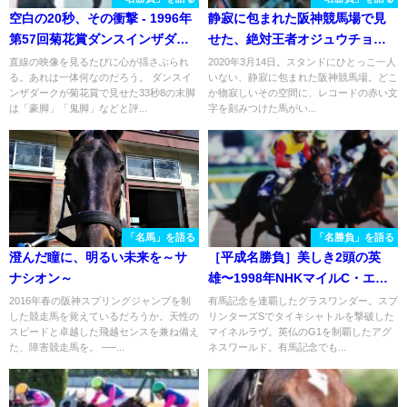
空白の20秒、その衝撃 - 1996年
静寂に包まれた阪神競馬場で見
第57回菊花賞ダンスインザダー
せた、絶対王者オジュウチョウ
ク
サン衝撃の走り。 - 2020年・阪
直線の映像を見るたびに心が揺さぶられ
2020年3月14日。スタンドにひとっこ一人
る。あれは一体何なのだろう。 ダンスイ
いない、静寂に包まれた阪神競馬場。どこ
神スプリングジャンプ
ンザダークが菊花賞で見せた33秒8の末脚
か物寂しいその空間に、レコードの赤い文
は「豪脚」「鬼脚」などと評...
字を刻みつけた馬がい...
「名馬」を語る
「名勝負」を語る
澄んだ瞳に、明るい未来を～サ
［平成名勝負］美しき2頭の英
ナシオン～
雄〜1998年NHKマイルC・エル
コンドルパサー〜
2016年春の阪神スプリングジャンプを制
有馬記念を連覇したグラスワンダー。スプ
した競走馬を覚えているだろうか。天性の
リンターズSでタイキシャトルを撃破した
スピードと卓越した飛越センスを兼ね備え
マイネルラヴ。英仏のG1を制覇したアグ
た、障害競走馬を。 ──...
ネスワールド。有馬記念でも...