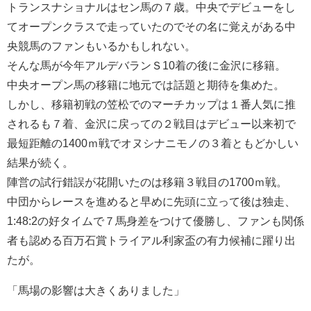
トランスナショナルはセン馬の７歳。中央でデビューをし
てオープンクラスで走っていたのでその名に覚えがある中
央競馬のファンもいるかもしれない。
そんな馬が今年アルデバランＳ10着の後に金沢に移籍。
中央オープン馬の移籍に地元では話題と期待を集めた。
しかし、移籍初戦の笠松でのマーチカップは１番人気に推
されるも７着、金沢に戻っての２戦目はデビュー以来初で
最短距離の1400ｍ戦でオヌシナニモノの３着ともどかしい
結果が続く。
陣営の試行錯誤が花開いたのは移籍３戦目の1700ｍ戦。
中団からレースを進めると早めに先頭に立って後は独走、
1:48:2の好タイムで７馬身差をつけて優勝し、ファンも関係
者も認める百万石賞トライアル利家盃の有力候補に躍り出
たが。
「馬場の影響は大きくありました」