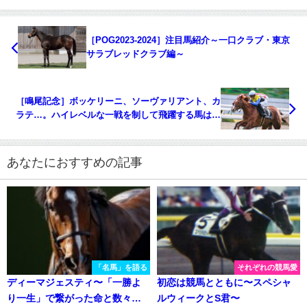
［POG2023-2024］注目馬紹介～一口クラブ・東京
サラブレッドクラブ編～
［鳴尾記念］ボッケリーニ、ソーヴァリアント、カ
ラテ…。ハイレベルな一戦を制して飛躍する馬はど
の馬か。 - 重賞プレビュー
あなたにおすすめの記事
「名馬」を語る
それぞれの競馬愛
ディーマジェスティ〜「一勝よ
初恋は競馬とともに〜スペシャ
り一生」で繋がった命と数々の
ルウィークとS君〜