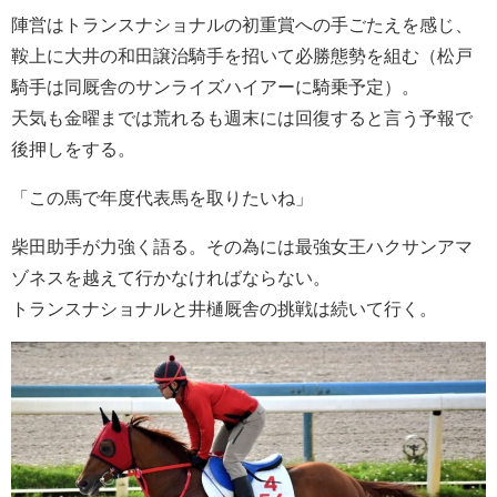
陣営はトランスナショナルの初重賞への手ごたえを感じ、
鞍上に大井の和田譲治騎手を招いて必勝態勢を組む（松戸
騎手は同厩舎のサンライズハイアーに騎乗予定）。
天気も金曜までは荒れるも週末には回復すると言う予報で
後押しをする。
「この馬で年度代表馬を取りたいね」
柴田助手が力強く語る。その為には最強女王ハクサンアマ
ゾネスを越えて行かなければならない。
トランスナショナルと井樋厩舎の挑戦は続いて行く。