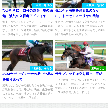
「名馬」を語る
「名勝負」を語る
ひたむきに、自分の道を - 夏の函
魂は今も海峡を渡る風のなか
館、波乱の立役者アドマイヤジ
に。トーセンスーリヤの函館記
ャスタ
念
週末、お気に入りのファミリーレストラン
東京から北海道へ向かう交通手段はいくつ
でいつものモーニングを頼む。店内を見渡
かある。羽田から新千歳まで空路なら約
すと、親子連れや老夫婦、勉強に勤しむ学
90分、東京駅から北海道新幹線だと約4時
生、読書を楽しむ壮年の男性...
間で新函館北斗へ到着する。...
「名勝負」を語る
競馬を学ぶ
2023年ディヴィーナの府中牝馬S
サラブレッドは空を飛ぶ・完結
を振り返って
３回に渡り「サラブレッドは空を飛ぶ」の
タイトルで、障害レースについて寄稿させ
競馬には、なぜか応援したくなる馬の一族
て戴いた。今回はその結びとして、障害レ
が現れるものだ。種牡馬、馬主、生産牧場
ースや障害馬たちと、私たち...
などなど、一族を結びつける共通項は様々
だ。その中でも母から同じ血...