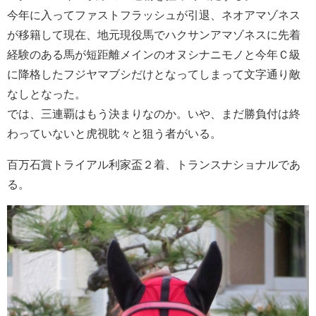
今年に入ってファストフラッシュが引退、ネオアマゾネス
が移籍して現在、地元現役馬でハクサンアマゾネスに先着
経験のある馬が短距離メインのオヌシナニモノと今年Ｃ級
に降格したフジヤマブシだけとなってしまって文字通り敵
なしとなった。
では、三連覇はもう決まりなのか。いや、まだ勝負付は終
わっていないと虎視眈々と狙う者がいる。
百万石賞トライアル利家盃２着、トランスナショナルであ
る。