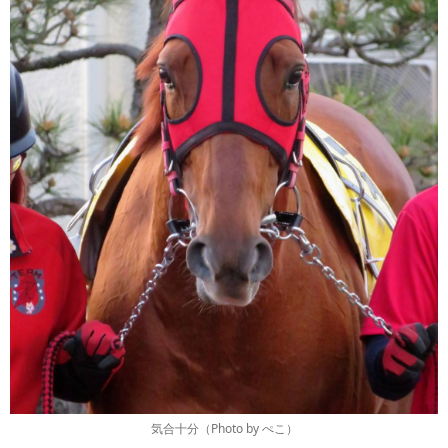
気合十分（Photo by ぺこ）