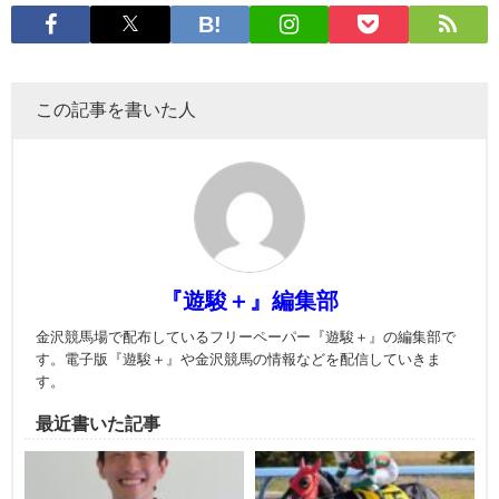
この記事を書いた人
『遊駿＋』編集部
金沢競馬場で配布しているフリーペーパー『遊駿＋』の編集部で
す。電子版『遊駿＋』や金沢競馬の情報などを配信していきま
す。
最近書いた記事