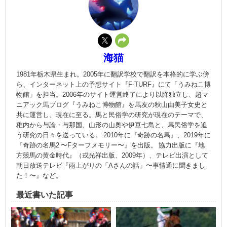
海猫
1981年栃木県生まれ。2005年に翻訳学校で翻訳を本格的に学ぶ傍
ら、インターネット上の予想サイト『F‐TURF』にて「うみねこ博
物館」を担当。2006年のサイト運営終了により以降独立し、超マ
ニアック馬ブログ『うみねこ博物館』を馬友の秋山由美子女史と
共に運営し、現在に至る。馬と民俗学の研究が現在のテーマで、
稚内から与論・与那国、山形の山奥や伊豆七島と、馬民俗学を追
う研究の日々を送っている。 2010年に『奇跡の名馬』、2019年に
『奇跡の名馬2 〜Fターフメモリー〜』を出版。 協力出版に『地
方競馬の黄金時代』（戎光祥出版、2009年）、テレビ出演として
朝日放送テレビ『雨上がりの「Aさんの話」〜事情通に聞きまし
た！〜』など。
最近書いた記事