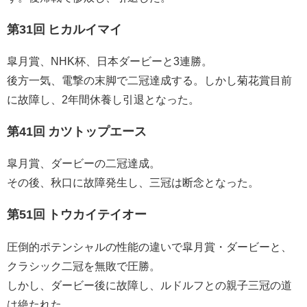
第31回 ヒカルイマイ
皐月賞、NHK杯、日本ダービーと3連勝。
後方一気、電撃の末脚で二冠達成する。しかし菊花賞目前
に故障し、2年間休養し引退となった。
第41回 カツトップエース
皐月賞、ダービーの二冠達成。
その後、秋口に故障発生し、三冠は断念となった。
第51回 トウカイテイオー
圧倒的ポテンシャルの性能の違いで皐月賞・ダービーと、
クラシック二冠を無敗で圧勝。
しかし、ダービー後に故障し、ルドルフとの親子三冠の道
は絶たれた。