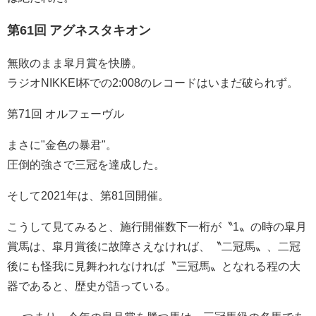
第61回 アグネスタキオン
無敗のまま皐月賞を快勝。
ラジオNIKKEI杯での2:008のレコードはいまだ破られず。
第71回 オルフェーヴル
まさに"金色の暴君"。
圧倒的強さで三冠を達成した。
そして2021年は、第81回開催。
こうして見てみると、施行開催数下一桁が〝1〟の時の皐月
賞馬は、皐月賞後に故障さえなければ、〝二冠馬〟、二冠
後にも怪我に見舞われなければ〝三冠馬〟となれる程の大
器であると、歴史が語っている。