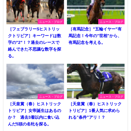
ニュース・ブログ
ニュース・ブログ
［フェブラリーSヒストリッ
［有馬記念］"五輪イヤー"有
クトリビア］キーワードは数
馬記念！今年の”世相”から、
字の"2"！？過去のレースで
有馬記念を考える。
絡んできた不思議な数字を探
る。
ニュース・ブログ
ニュース・ブログ
［天皇賞（春）ヒストリック
［天皇賞（春）ヒストリック
トリビア］女帝誕生はあるの
トリビア］1番人気に求めら
か？ 過去3着以内に食い込
れる”条件”アリ！？
んだ5頭の名牝を探る。