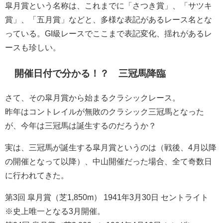
皐月賞という名称は、これまでに「さつき賞」、「サツキ
賞」、「五月賞」などと、多様な表記があるレース名とな
っている。GI級レースでここまで表記変化、揺れがあるレ
ースも珍しい。
開催日付で分かる！？ 三冠馬降臨
さて、その皐月賞から始まるクラシックレース。
昨年はコントレイルが無敗のクラシック三冠馬となった
が、今年は三冠馬は誕生するのだろうか？
実は、三冠馬が誕生する皐月賞というのは（戦後、4月以降
の開催となって以降）、中山開催だった場合、全て奇数日
に行われてきた。
第3回 皐月賞（芝1,850m） 1941年3月30日 セントライト
※史上唯一となる3月開催。