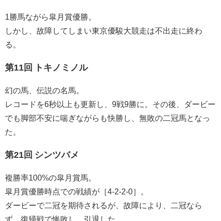
1勝馬ながら皐月賞優勝。
しかし、故障してしまい東京優駿大競走は不出走に終わ
る。
第11回 トキノミノル
幻の馬、伝説の名馬。
レコードを6秒以上も更新し、9戦9勝に。その後、ダービー
でも脚部不安に喘ぎながらも快勝し、無敗の二冠馬となっ
た。
第21回 シンツバメ
複勝率100%の皐月賞馬。
皐月賞優勝時点での戦績が［4-2-2-0］。
ダービーで二冠を期待されるが、故障により、二冠なら
ず。復帰戦で惨敗し、引退した。