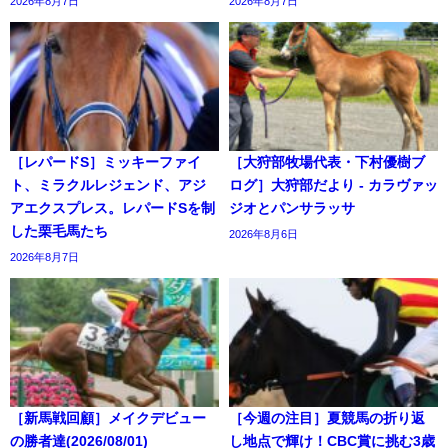
2026年8月7日
2026年8月7日
［レパードS］ミッキーファイ
［大狩部牧場代表・下村優樹ブ
ト、ミラクルレジェンド、アジ
ログ］大狩部だより - カラヴァッ
アエクスプレス。レパードSを制
ジオとパンサラッサ
した栗毛馬たち
2026年8月6日
2026年8月7日
［新馬戦回顧］メイクデビュー
［今週の注目］夏競馬の折り返
の勝者達(2026/08/01)
し地点で輝け！CBC賞に挑む3歳