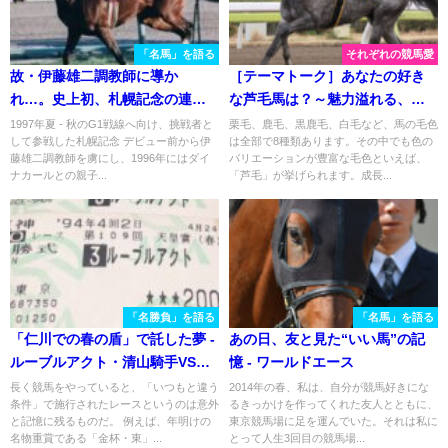
「名馬」を語る
それぞれの競馬愛
故・伊藤雄二調教師に導か
［テーマトーク］あなたの好き
れ…。史上初、札幌記念の連覇
な芦毛馬は？～魅力溢れる、個
を成し遂げた名牝エアグルーヴ
性的な芦毛馬たち～
1997年夏 - 秋のG1戦線へ向け、挑戦者と
栗毛、鹿毛、黒鹿毛、白毛など、馬の毛色
して参戦した札幌記念 デビュー前から伊
は全部で8種類あります。その中でも色の
の歩みを振り返る。
藤雄二調教師を虜にし、1996年にはダイ
バリエーションが豊富な毛色といえば、
ナカールとの親子...
「芦毛」が挙げられます。成長...
「名勝負」を語る
「名馬」を語る
「仁川での春の盾」で託した夢 -
あの日、友と見た“いい馬”の記
ルーブルアクト・清山騎手VSビ
憶 - ワールドエース
ワハヤヒデ・岡部騎手
長く競馬をやっていると、「いつもと違う
2014年の春、私は、自分が競馬好きにな
条件」で施行されたレースというのは意外
るきっかけを作ってくれた友人とともに、
と記憶に残るものだ。 例えば、年明けの
東京競馬場に足を運んでいた。それは私に
名物重賞である「金杯・東」...
とって人生3回目の競馬場...