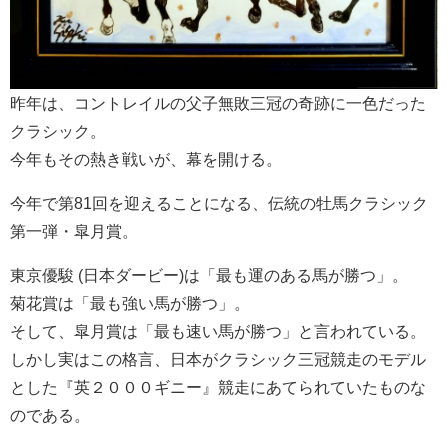
昨年は、コントレイルの父子無敗三冠の奇跡に一色だった
クラシック。
今年もその熱き戦いが、幕を開ける。
今年で第81回を迎えることになる、伝統の牡馬クラシック
第一弾・皐月賞。
東京優駿 (日本ダービー)は「最も運のある馬が勝つ」。
菊花賞は「最も強い馬が勝つ」。
そして、皐月賞は「最も速い馬が勝つ」と言われている。
しかし実はこの格言、日本がクラシック三冠競走のモデル
とした『英２０００ギニー』競走にあてられていたものな
のである。