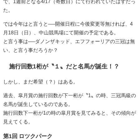
で、1週前となる4/17（奇数日）にて行われていたはずだっ
た。
では今年はと言うと──開催日程に今後変更等無ければ、4
月18日（日）、中山競馬場にて開催の予定である。
と言う事は──ダノンザキッド、エフフォーリアの三冠は無
い、と言う事だろうか？
施行回数1桁が〝１〟だと名馬が誕生！？
しかし、まだ希望（？）はある。
過去、皐月賞の施行回数が下一桁が〝1〟の時、三冠馬級の
名馬が誕生しているのである。
施行回数下一桁が1の時の皐月賞を見てみると、その傾向が
見えてくる。
第1回 ロツクパーク