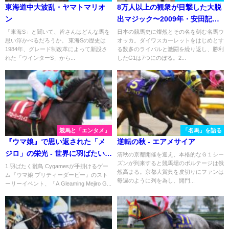
東海道中大波乱・ヤマトマリオ
8万人以上の観衆が目撃した大脱
ン
出マジック〜2009年・安田記
念〜
「東海S」と聞いて、皆さんはどんな馬を
日本の競馬史に燦然とその名を刻む名馬ウ
思い浮かべるだろうか。 東海Sの歴史は
オッカ。ダイワスカーレットをはじめとす
1984年、グレード制改革によって新設さ
る数多のライバルと激闘を繰り返し、勝利
れた「ウインターS」から...
したG1は7つにのぼる。2...
競馬と「エンタメ」
「名馬」を語る
『ウマ娘』で思い返された「メ
逆転の秋 - エアメサイア
ジロ」の栄光 - 世界に羽ばたいた
清秋の京都開催を迎え、本格的なＧ１シー
ズンが到来すると競馬場のボルテージは俄
グローリーヴェイズ
1.羽ばたく雛鳥 Cygamesが手掛けるゲー
然高まる。京都大賞典を皮切りにファンは
ム『ウマ娘 プリティーダービー』のスト
毎週のように列を為し、開門...
ーリーイベント、「A Gleaming Mejiro G...