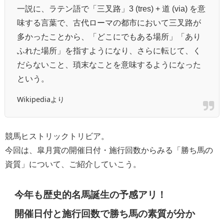
一説に、ラテン語で「三叉路」3 (tres) + 道 (via) を意
味する言葉で、古代ローマの都市において三叉路が
多かったことから、「どこにでもある場所」「あり
ふれた場所」を指すようになり、さらに転じて、く
だらないこと、瑣末なことを意味するようになった
という。
Wikipediaより
競馬ヒストリックトリビア。
今回は、皐月賞の開催日付・施行回数からみる「勝ち馬の
資質」について、ご紹介していこう。
今年も歴史的名馬誕生の予感アリ！
開催日付と施行回数で勝ち馬の素質が分か