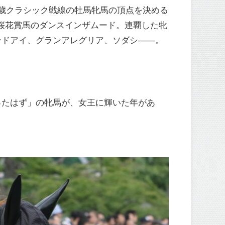
歳クラシック戦線の牡馬牝馬の頂点を決める
は桜花賞馬のダンスインザムード。連覇した牝
ンドアイ、グランアレグリア、ソダシ——。
ったはず」の牝馬が、女王に輝いた年があ