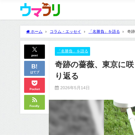
ホーム
コラム・エッセイ
「名勝負」を語る
奇跡
「名勝負」を語る
post
奇跡の薔薇、東京に咲
はてブ
り返る
2026年5月14日
Pocket
Feedly