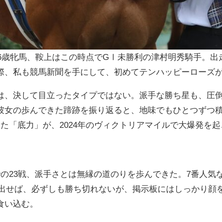
の6歳牝馬、鞍上はこの時点でGⅠ未勝利の津村明秀騎手。
際、私も競馬新聞を手にして、初めてテンハッピーローズ
は、決して目立ったタイプではない。派手な勝ち星も、圧
彼女の歩んできた蹄跡を振り返ると、地味でもひとつずつ
た「底力」が、2024年のヴィクトリアマイルで大爆発を
の23戦、派手さとは無縁の道のりを歩んできた。7番人気
を出せば、必ずしも勝ち切れないが、掲示板にはしっかり顔
食い込む。