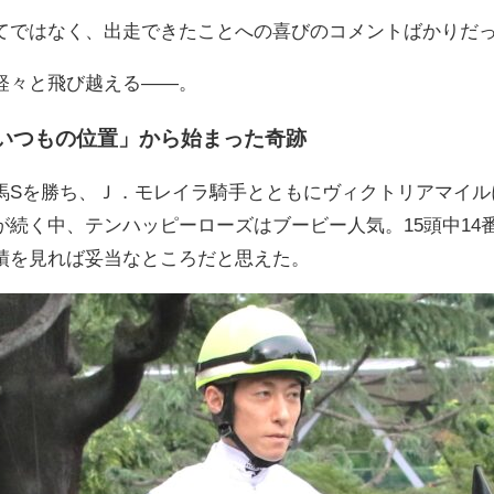
てではなく、出走できたことへの喜びのコメントばかりだ
軽々と飛び越える——。
いつもの位置」から始まった奇跡
馬Sを勝ち、Ｊ．モレイラ騎手とともにヴィクトリアマイル
が続く中、テンハッピーローズはブービー人気。15頭中14
績を見れば妥当なところだと思えた。