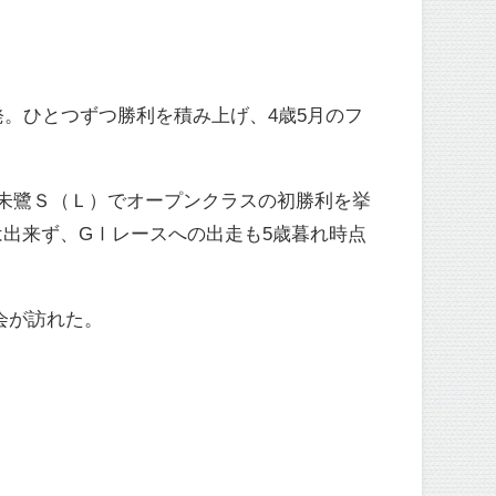
。ひとつずつ勝利を積み上げ、4歳5月のフ
朱鷺Ｓ（Ｌ）でオープンクラスの初勝利を挙
出来ず、GⅠレースへの出走も5歳暮れ時点
会が訪れた。