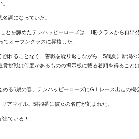
い」
代名詞になっていた。
ることを諦めたテンハッピーローズは、1勝クラスから再出発
勝ってオープンクラスに昇格した。
く崩れることなく、善戦を繰り返しながら、5歳夏に新潟の
重賞挑戦は何度かあるものの掲示板に載る着順を得ることは
始める6歳の春、テンハッピーローズにGⅠレース出走の機
ィクトリアマイル。5枠9番に彼女の名前が刻まれた。
が出ている！」