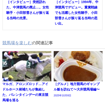
［インタビュー］突然訪れ
［インタビュー］1994年、中
た、中津競馬の廃止…。女性
津競馬でデビュー。重賞戦線
騎手・小田部雪さんが振り返
でも活躍した女性騎手、小田
る当時の光景。
部雪さんが振り返る当時の思
い出。
競馬場を楽しむ
の関連記事
マルガ、アロンズロッド…アイ
［グルメ］地方競馬のギャンブ
ドルホース候補たちが集結し
ル飯を訪ねて〜大井競馬場編〜
た、バレンタインデーの東京競
2025年10月8日
馬場を巡る