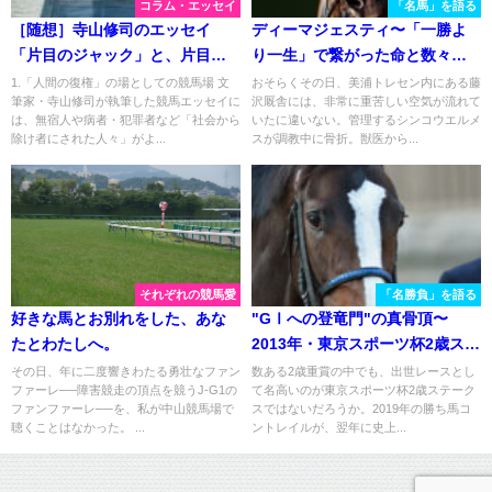
コラム・エッセイ
「名馬」を語る
［随想］寺山修司のエッセイ
ディーマジェスティ〜「一勝よ
「片目のジャック」と、片目の
り一生」で繋がった命と数々の
サラブレッド「福ちゃん」
勲章〜
1.「人間の復権」の場としての競馬場 文
おそらくその日、美浦トレセン内にある藤
筆家・寺山修司が執筆した競馬エッセイに
沢厩舎には、非常に重苦しい空気が流れて
は、無宿人や病者・犯罪者など「社会から
いたに違いない。管理するシンコウエルメ
除け者にされた人々」がよ...
スが調教中に骨折。獣医から...
それぞれの競馬愛
「名勝負」を語る
好きな馬とお別れをした、あな
"GⅠへの登竜門"の真骨頂〜
たとわたしへ。
2013年・東京スポーツ杯2歳ステ
ークス〜
その日、年に二度響きわたる勇壮なファン
数ある2歳重賞の中でも、出世レースとし
ファーレ──障害競走の頂点を競うJ-G1の
て名高いのが東京スポーツ杯2歳ステーク
ファンファーレ──を、私が中山競馬場で
スではないだろうか。2019年の勝ち馬コ
聴くことはなかった。 ...
ントレイルが、翌年に史上...