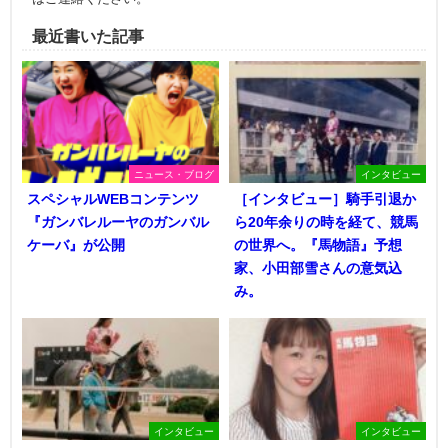
最近書いた記事
ニュース・ブログ
インタビュー
スペシャルWEBコンテンツ
［インタビュー］騎手引退か
『ガンバレルーヤのガンバル
ら20年余りの時を経て、競馬
ケーバ』が公開
の世界へ。『馬物語』予想
家、小田部雪さんの意気込
み。
インタビュー
インタビュー