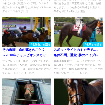
われない世代限定のハンデ戦。ＧＩやＧＩ
寺にあるお店「東京酒馬場 なで厩」を紹
～
級の大レースを勝利したマルゼンスキーや
介します。いつも多くの馬好きが集まり、
ダイナコスモスが出走...
筆者も月に3〜4回はお世話...
「名勝負」を語る
「名馬」を語る
その末脚、命の輝きのごとく
スポットライトのすぐ傍で…。
～2016年チャンピオンズカッ
条件不問、重賞5勝のバイプレイ
プ・サウンドトゥルー〜
ヤー、マイソールサウンドの走
サラブレッドは、血のドラマだといわれ
競馬は群像劇だ。しかしその中には、ひと
る。300年以上もの間、連綿と紡がれてき
きわ輝く『主役』が確かに存在する。 純
りを振り返る
た血の歴史が、一頭一頭の血統表に息づい
然たる実力、胸躍る冒険活劇、そして次代
ている。 走ることは、すな...
を創る父母として――多くの...