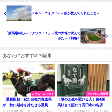
メルシーエイタイム～彼が教えてくれたこと～
「競馬場×友人×ワクワク！！」～北の大地で吠えて
みた～〔前編〕
あなたにおすすめの記事
コラム・エッセイ
それぞれの競馬愛
［重賞回顧］変幻自在の良血馬
［隣の芝生を駆ける人］第4回
が、秋に期待を持たせる重賞初
馬好きで賑わう高円寺の名店！
制覇～2022年・ラジオNIKKEI賞
お店紹介「東京酒馬場 なで厩」
ラジオNIKKEI賞は、年に1レースしか行な
こんにちは。徳澤泰明です。今回は、高円