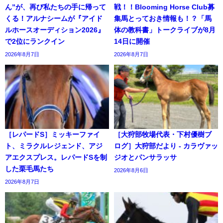
ん”が、再び私たちの手に帰って
戦！！Blooming Horse Club募
くる！アルナシームが『アイド
集馬とっておき情報も！？「馬
ルホースオーディション2026』
体の教科書」トークライブが8月
で2位にランクイン
14日に開催
2026年8月7日
2026年8月7日
［レパードS］ミッキーファイ
［大狩部牧場代表・下村優樹ブ
ト、ミラクルレジェンド、アジ
ログ］大狩部だより - カラヴァッ
アエクスプレス。レパードSを制
ジオとパンサラッサ
した栗毛馬たち
2026年8月6日
2026年8月7日