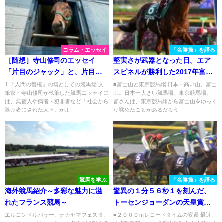
コラム・エッセイ
「名勝負」を語る
［随想］寺山修司のエッセイ
堅実さが武器となった日。エア
「片目のジャック」と、片目の
スピネルが勝利した2017年富士
サラブレッド「福ちゃん」
ステークスを振り返る
1.「人間の復権」の場としての競馬場 文
■富士山と東京競馬場 日本一高い山、富士
筆家・寺山修司が執筆した競馬エッセイに
山。日本一大きい競馬場、東京競馬場。
は、無宿人や病者・犯罪者など「社会から
皆さんは、東京競馬場から富士山をゆっく
除け者にされた人々」がよ...
り眺めたことがあるだろう...
競馬を学ぶ
「名勝負」を語る
海外競馬紹介～多彩な魅力に溢
驚異の１分５６秒１を刻んだ、
れたフランス競馬～
トーセンジョーダンの天皇賞
（秋）
エルコンドルパサー、ナカヤマフェスタ、
■２０００ｍレコードタイムの変遷 最近、