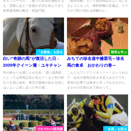
オルフェーヴル……数々の名馬が挑戦する
「根幹距離」という競馬用語をよく耳にす
も、悲願にあと一歩届かず涙を呑んできた
るようになった。根幹距離の定義は、４０
世界最高峰の舞台「凱旋門賞...
０ｍで割り切れる距離のレ...
「名勝負」を語る
競馬を学ぶ
白い"奇跡の馬"が復活した日 -
みちての珍名道中膝栗毛～珍名
2009年クイーン賞・ユキチャン
馬の食卓 おかわりの巻～
年の終わりを感じさせる冬。 我々競馬民
こんにちワンアンドオンリー！というわけ
にとっては有馬記念が見えてくると年の終
で、仙台の競馬大好き女芸人みちてです。
わりを感じ始め、東京大賞典が始まる頃に
前回の記事では食卓と言っておきながら、
はいよいよ差し迫った年の瀬...
まさかの主食のみで終わって...
それぞれの競馬愛
「名馬」を語る