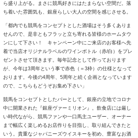
ら盛り上がる。まさに競馬好きにはたまらない空間だ。落
ち着いた雰囲気も、銀座らしい大人の空間を感じさせる。
「都内でも競馬をコンセプトとした酒場はそう多くありま
せんので、是非ともフラッと立ち寄れる皆様のホームタウ
ンにして下さい！ キャンペーン中にご来店のお客様へ先
着で当店オリジナルラベルのワインボトル（赤/白）をプレ
ゼントさせて頂きます。毎年記念として作っております
が、今年は3周年という事で赤色（＝3枠）の仕様となって
おります。今後の4周年、5周年と続く企画となっています
ので、こちらもどうぞお集め下さい」
競馬をコンセプトとしたバーとして、銀座の立地でコロナ
中に開業された『銀座ヴァーミリオン』。飲食店には厳し
い時代ながら、競馬ファンや一口馬主ユーザー、オーナー
まで幅広く楽しめるお店作りを目指し、取り組んできたと
いう。貴重なジャパニーズウイスキーを初め、豊富なお酒