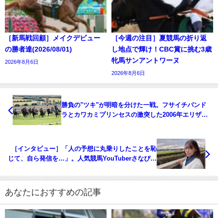
［新馬戦回顧］メイクデビュー
［今週の注目］夏競馬の折り返
の勝者達(2026/08/01)
し地点で輝け！CBC賞に挑む3歳
牝馬サンアントワーヌ
2026年8月6日
2026年8月6日
勝負の"ツキ"が明暗を分けた一戦。フサイチパンド
ラとカワカミプリンセスの激突した2006年エリザベ
ス女王杯
［インタビュー］「人の予想に丸乗りしたことを恥
じて、自ら発信を…」。人気競馬YouTuberさなびっ
ちさんに聞く、競馬との出会い
あなたにおすすめの記事