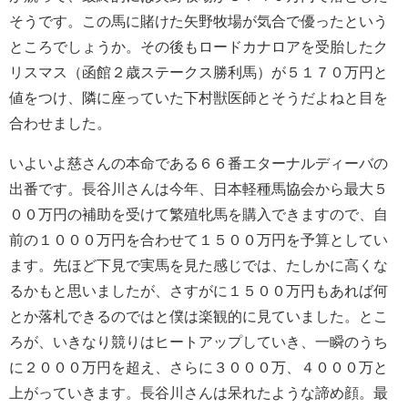
そうです。この馬に賭けた矢野牧場が気合で優ったという
ところでしょうか。その後もロードカナロアを受胎したク
リスマス（函館２歳ステークス勝利馬）が５１７０万円と
値をつけ、隣に座っていた下村獣医師とそうだよねと目を
合わせました。
いよいよ慈さんの本命である６６番エターナルディーバの
出番です。長谷川さんは今年、日本軽種馬協会から最大５
００万円の補助を受けて繁殖牝馬を購入できますので、自
前の１０００万円を合わせて１５００万円を予算としてい
ます。先ほど下見で実馬を見た感じでは、たしかに高くな
るかもと思いましたが、さすがに１５００万円もあれば何
とか落札できるのではと僕は楽観的に見ていました。とこ
ろが、いきなり競りはヒートアップしていき、一瞬のうち
に２０００万円を超え、さらに３０００万、４０００万と
上がっていきます。長谷川さんは呆れたような諦め顔。最