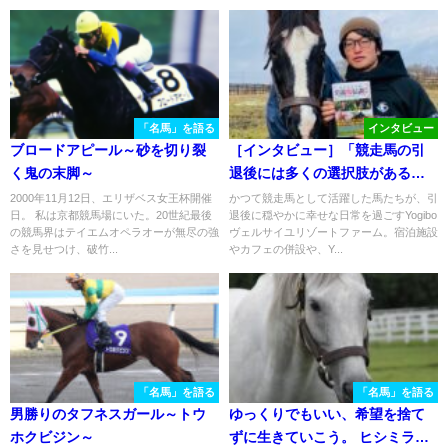
「名馬」を語る
インタビュー
ブロードアピール～砂を切り裂
［インタビュー］「競走馬の引
く鬼の末脚～
退後には多くの選択肢があるこ
とを知ってほしい」太田篤志さ
2000年11月12日、エリザベス女王杯開催
かつて競走馬として活躍した馬たちが、引
日。 私は京都競馬場にいた。20世紀最後
退後に穏やかに幸せな日常を過ごすYogibo
ん（Yogiboヴェルサイユリゾー
の競馬界はテイエムオペラオーが無尽の強
ヴェルサイユリゾートファーム。宿泊施設
トファーム）の語る想い
さを見せつけ、破竹...
やカフェの併設や、Y...
「名馬」を語る
「名馬」を語る
男勝りのタフネスガール～トウ
ゆっくりでもいい、希望を捨て
ホクビジン～
ずに生きていこう。 ヒシミラク