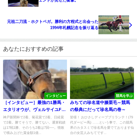
ェンドが見せた衝撃。
元祖二刀流・ホクトベガ。勝利の方程式と出会った
1994年札幌記念を振り返る
あなたにおすすめの記事
インタビュー
競馬を学ぶ
［インタビュー］最強の1勝馬・
みちての珍名道中膝栗毛～競馬
エタリオウが、ヴェルサイユFに
の祭典にだって珍名馬の巻～
来た理由。
神戸新聞杯で2着、菊花賞で2着、日経賞
皆様！ おひさしディープブリランテ！(79
で2着。勝てそうで、勝てない。通算戦績
代ダービー馬) ……という事で、この競馬
は17戦1勝、そのうち2着は7回──。惜敗
界のカタスミで珍名馬を愛でております仙
で積み上げた賞金額1億...
台の女芸人みちてです...