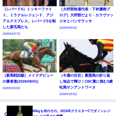
［レパードS］ミッキーファイ
［大狩部牧場代表・下村優樹ブ
ト、ミラクルレジェンド、アジ
ログ］大狩部だより - カラヴァッ
アエクスプレス。レパードSを制
ジオとパンサラッサ
した栗毛馬たち
2026年8月6日
2026年8月7日
［新馬戦回顧］メイクデビュー
［今週の注目］夏競馬の折り返
の勝者達(2026/08/01)
し地点で輝け！CBC賞に挑む3歳
牝馬サンアントワーヌ
2026年8月6日
2026年8月6日
60kgも何のその。2016年クラスターCでダノンレジ