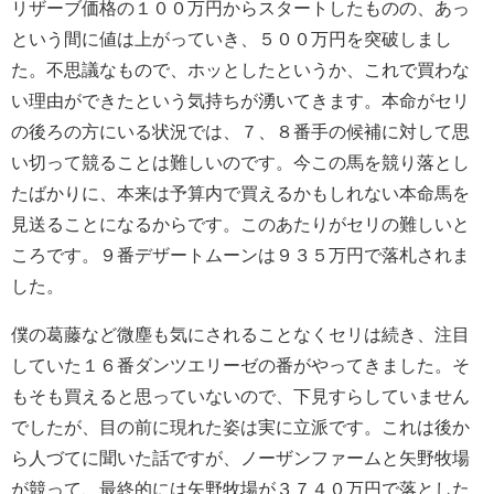
リザーブ価格の１００万円からスタートしたものの、あっ
という間に値は上がっていき、５００万円を突破しまし
た。不思議なもので、ホッとしたというか、これで買わな
い理由ができたという気持ちが湧いてきます。本命がセリ
の後ろの方にいる状況では、７、８番手の候補に対して思
い切って競ることは難しいのです。今この馬を競り落とし
たばかりに、本来は予算内で買えるかもしれない本命馬を
見送ることになるからです。このあたりがセリの難しいと
ころです。９番デザートムーンは９３５万円で落札されま
した。
僕の葛藤など微塵も気にされることなくセリは続き、注目
していた１６番ダンツエリーゼの番がやってきました。そ
もそも買えると思っていないので、下見すらしていません
でしたが、目の前に現れた姿は実に立派です。これは後か
ら人づてに聞いた話ですが、ノーザンファームと矢野牧場
が競って、最終的には矢野牧場が３７４０万円で落とした