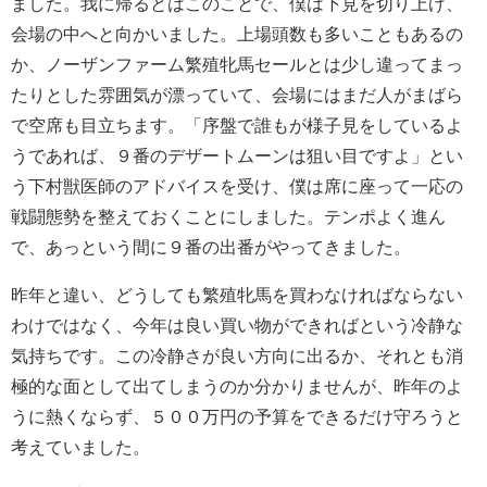
ました。我に帰るとはこのことで、僕は下見を切り上げ、
会場の中へと向かいました。上場頭数も多いこともあるの
か、ノーザンファーム繁殖牝馬セールとは少し違ってまっ
たりとした雰囲気が漂っていて、会場にはまだ人がまばら
で空席も目立ちます。「序盤で誰もが様子見をしているよ
うであれば、９番のデザートムーンは狙い目ですよ」とい
う下村獣医師のアドバイスを受け、僕は席に座って一応の
戦闘態勢を整えておくことにしました。テンポよく進ん
で、あっという間に９番の出番がやってきました。
昨年と違い、どうしても繁殖牝馬を買わなければならない
わけではなく、今年は良い買い物ができればという冷静な
気持ちです。この冷静さが良い方向に出るか、それとも消
極的な面として出てしまうのか分かりませんが、昨年のよ
うに熱くならず、５００万円の予算をできるだけ守ろうと
考えていました。