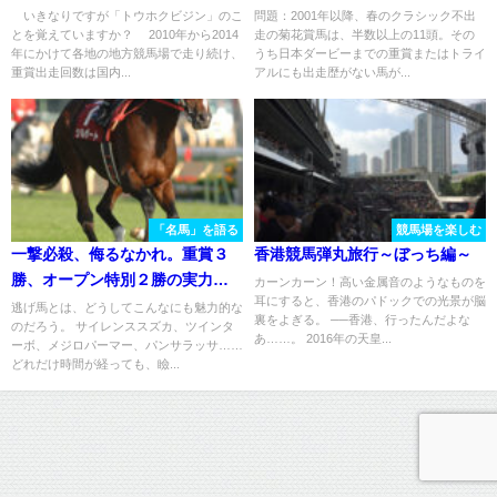
ルの菊花賞。
いきなりですが「トウホクビジン」のこ
問題：2001年以降、春のクラシック不出
とを覚えていますか？ 2010年から2014
走の菊花賞馬は、半数以上の11頭。その
年にかけて各地の地方競馬場で走り続け、
うち日本ダービーまでの重賞またはトライ
重賞出走回数は国内...
アルにも出走歴がない馬が...
「名馬」を語る
競馬場を楽しむ
一撃必殺、侮るなかれ。重賞３
香港競馬弾丸旅行～ぼっち編～
勝、オープン特別２勝の実力
カーンカーン！高い金属音のようなものを
耳にすると、香港のパドックでの光景が脳
派、シルポートの逃走劇。
逃げ馬とは、どうしてこんなにも魅力的な
裏をよぎる。 ──香港、行ったんだよな
のだろう。 サイレンススズカ、ツインタ
あ……。 2016年の天皇...
ーボ、メジロパーマー、パンサラッサ……
どれだけ時間が経っても、瞼...