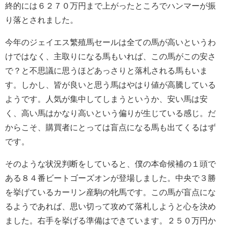
終的には６２７０万円まで上がったところでハンマーが振
り落とされました。
今年のジェイエス繁殖馬セールは全ての馬が高いというわ
けではなく、主取りになる馬もいれば、この馬がこの安さ
で？と不思議に思うほどあっさりと落札される馬もいま
す。しかし、皆が良いと思う馬はやはり値が高騰している
ようです。人気が集中してしまうというか、安い馬は安
く、高い馬はかなり高いという偏りが生じている感じ。だ
からこそ、購買者にとっては盲点になる馬も出てくるはず
です。
そのような状況判断をしていると、僕の本命候補の１頭で
ある８４番ビートゴーズオンが登場しました。中央で３勝
を挙げているカーリン産駒の牝馬です。この馬が盲点にな
るようであれば、思い切って攻めて落札しようと心を決め
ました。右手を挙げる準備はできています。２５０万円か