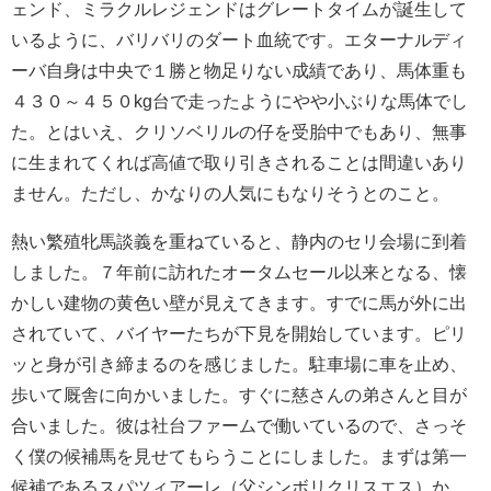
ェンド、ミラクルレジェンドはグレートタイムが誕生して
いるように、バリバリのダート血統です。エターナルディ
ーバ自身は中央で１勝と物足りない成績であり、馬体重も
４３０～４５０kg台で走ったようにやや小ぶりな馬体でし
た。とはいえ、クリソベリルの仔を受胎中でもあり、無事
に生まれてくれば高値で取り引きされることは間違いあり
ません。ただし、かなりの人気にもなりそうとのこと。
熱い繁殖牝馬談義を重ねていると、静内のセリ会場に到着
しました。７年前に訪れたオータムセール以来となる、懐
かしい建物の黄色い壁が見えてきます。すでに馬が外に出
されていて、バイヤーたちが下見を開始しています。ピリ
ッと身が引き締まるのを感じました。駐車場に車を止め、
歩いて厩舎に向かいました。すぐに慈さんの弟さんと目が
合いました。彼は社台ファームで働いているので、さっそ
く僕の候補馬を見せてもらうことにしました。まずは第一
候補であるスパツィアーレ（父シンボリクリスエス）か