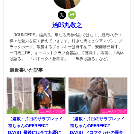
治郎丸敬之
「ROUNDERS」編集長。単なる馬券検討ではなく、競馬の持つ
様々な魅力を広く伝えていきます。好きな馬はヒシアマゾン、ブ
ラックホーク。敬愛するジョッキーは野平祐二、安藤勝己騎手。
一口馬主DB、キャロットクラブ会報誌にて連載中。著書に「馬体
は語る」、「パドックの教科書」、「馬券は語る」など。
最近書いた記事
ニュース・ブログ
ニュース・ブログ
［連載・片目のサラブレッド
［連載・片目のサラブレッド
福ちゃんのPERFECT
福ちゃんのPERFECT
DAYS］最後には全て杞憂に
DAYS］ドコフクカゼの厩舎