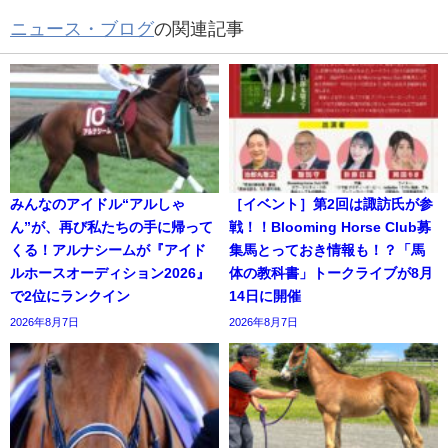
ニュース・ブログ
の関連記事
みんなのアイドル“アルしゃ
［イベント］第2回は諏訪氏が参
ん”が、再び私たちの手に帰って
戦！！Blooming Horse Club募
くる！アルナシームが『アイド
集馬とっておき情報も！？「馬
ルホースオーディション2026』
体の教科書」トークライブが8月
で2位にランクイン
14日に開催
2026年8月7日
2026年8月7日