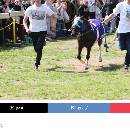
post
はてブ
は。