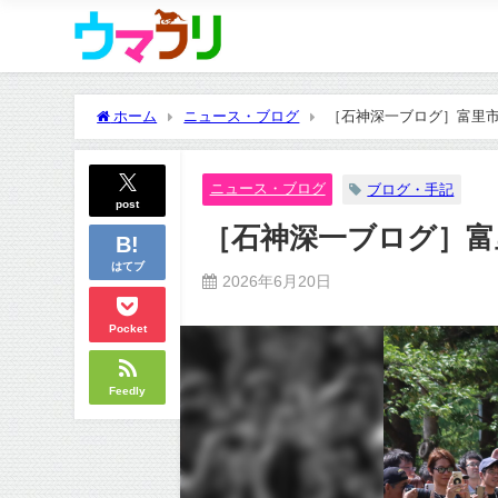
ホーム
ニュース・ブログ
［石神深一ブログ］富里市
ニュース・ブログ
ブログ・手記
post
［石神深一ブログ］富
はてブ
2026年6月20日
Pocket
Feedly