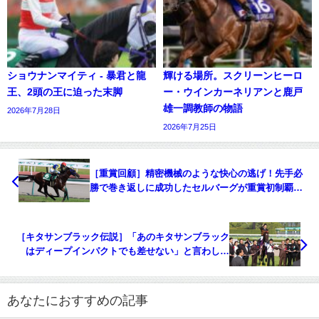
ショウナンマイティ - 暴君と龍
輝ける場所。スクリーンヒーロ
王、2頭の王に迫った末脚
ー・ウインカーネリアンと鹿戸
雄一調教師の物語
2026年7月28日
2026年7月25日
［重賞回顧］精密機械のような快心の逃げ！先手必
勝で巻き返しに成功したセルバーグが重賞初制覇～
2023年・中京記念～
［キタサンブラック伝説］「あのキタサンブラック
はディープインパクトでも差せない」と言わしめ
た、脅威のレコード勝ち。 - 2017年・天皇賞春
あなたにおすすめの記事