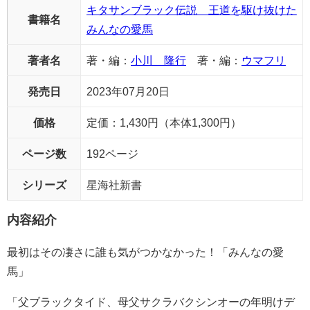
キタサンブラック伝説 王道を駆け抜けた
書籍名
みんなの愛馬
著者名
著・編：
小川 隆行
著・編：
ウマフリ
発売日
2023年07月20日
価格
定価：1,430円（本体1,300円）
ページ数
192ページ
シリーズ
星海社新書
内容紹介
最初はその凄さに誰も気がつかなかった！「みんなの愛
馬」
「父ブラックタイド、母父サクラバクシンオーの年明けデ