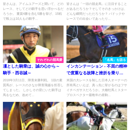
皆さんは、アイムユアーズと聞いて、どの
皆さんは「一頭の競走馬」に注目すること
レース、そしてどの騎手を思い浮かべるだ
があるだろうか？そしてそのきっかけは、
ろうか。 重賞4勝を含む5勝を挙げ、15戦
どんな瞬間だっただろうか？ パドックや
で鞍上は10人もの騎手...
レースでの出会いであったり...
それぞれの競馬愛
「名馬」を語る
凜とした騎乗は、誠の心から～
インカンテーション - 不屈の精神
騎手・西谷誠～
で度重なる故障と挫折を乗り越
えた砂の名脇役
2018年3月11日、障害未勝利戦。 1頭の素
米国の大レースを制した日本人オーナーの
質馬が、レースのさなか障害飛越を拒否し
所有馬といえば、真っ先に挙がるのはフサ
てしまった。 しかしその背にいた騎手は
イチペガサスだろうか。大種牡馬ミスター
馬をなだめ、改めて...
プロスペクター最晩年の産駒...