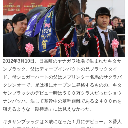
2012年3月10日、日高町のヤナガワ牧場で生まれたキタサ
ンブラック。父はディープインパクトの兄ブラックタイ
ド、母シュガーハートの父はスプリンター名馬のサクラバ
クシンオーで、兄は後にオープンに昇格するものの、キタ
サンブラックのデビュー時は５００万クラスだったショウ
ナンバッハ。決して基幹中の基幹距離である２４００ｍを
狙えるような「期待馬」には見えなかった。
キタサンブラックは３歳になった１月にデビュー。３番人