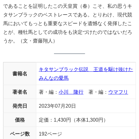
であることを証明したこの天皇賞（春）こそ、私の思うキ
タサンブラックのベストレースである。とりわけ、現代競
馬においてもっとも重要なスピードを遺憾なく発揮したこ
とが、種牡馬としての成功をも決定づけたのではないだろ
うか。（文・齋藤翔人）
キタサンブラック伝説 王道を駆け抜けた
書籍名
みんなの愛馬
著者名
著・編：
小川 隆行
著・編：
ウマフリ
発売日
2023年07月20日
価格
定価：1,430円（本体1,300円）
ページ数
192ページ