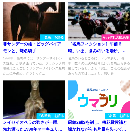
「名馬」を語る
それぞれの競馬愛
非サンデーの雄・ビッグバイア
［名馬フィクション］午前６
モンと、蛯名騎手
時。いま、きみのいる場所。 - エ
リモダンディー、シルクジャス
1996年、競馬界には「サンデーサイレン
名馬のいるところに、ドラマあり。 長
ス旋風」が吹き荒れていた。クラシック前
年、数々の伝説を繰り広げた名馬たちを応
ティス
哨戦はことごとくサンデーサイレンス産駒
援していると、ふと「実は、こんな会話が
が上位を占め、クラシック...
あったのでは……」と、想いを...
「名勝負」を語る
「名馬」を語る
メイセイオペラの強さが一躍、
函館2歳Sを制し、桜花賞候補と
知れ渡った1998年マーキュリー
囁かれながらも片目を失ってし