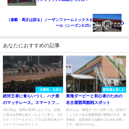
［連載・馬主は語る］ノーザンファームミックスセ
ール（シーズン2-25）
あなたにおすすめの記事
「名勝負」を語る
競馬場を楽しむ
絶対王者に食らいつく、ハナ差
東海ダービーと初心者のための
のマッチレース。スマートファ
名古屋競馬観戦スポット
ルコンvsワンダーアキュートが
2011年は、競馬の世界においても、記憶
皆さんは、東海ダービー(SPⅠ)をご存知で
に残る出来事が多かったように思う。 3月
しょうか？名古屋競馬場で開催される、東
火花を散らした2011年東京大賞
のドバイワールドカップでは日本代表のヴ
海地区・北陸地区の3歳No.1を決める戦い
典を振り返る。
ィクトワールピサとトラ...
です。地方の小さな...