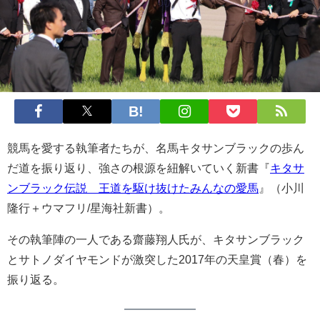
競馬を愛する執筆者たちが、名馬キタサンブラックの歩ん
だ道を振り返り、強さの根源を紐解いていく新書『
キタサ
ンブラック伝説 王道を駆け抜けたみんなの愛馬
』（小川
隆行＋ウマフリ/星海社新書）。
その執筆陣の一人である齋藤翔人氏が、キタサンブラック
とサトノダイヤモンドが激突した2017年の天皇賞（春）を
振り返る。