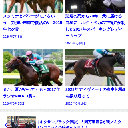
スタミナとパワーがモノをい
悲運の死から20年、天に届ける
う！力強い末脚で復活のV - 2019
白星に - ホクトベガの“主戦”が制
年七夕賞
した2017年スパーキングレディ
ーカップ
2026年7月8日
2026年7月8日
また、夏がやってくる～2017年
2023年ディヴィーナの府中牝馬S
ラジオNIKKEI賞～
を振り返って
2026年6月25日
2026年6月18日
［キタサンブラック伝説］人間万事塞翁が馬／キタ
サンブラックの蹄跡から学ぶ！