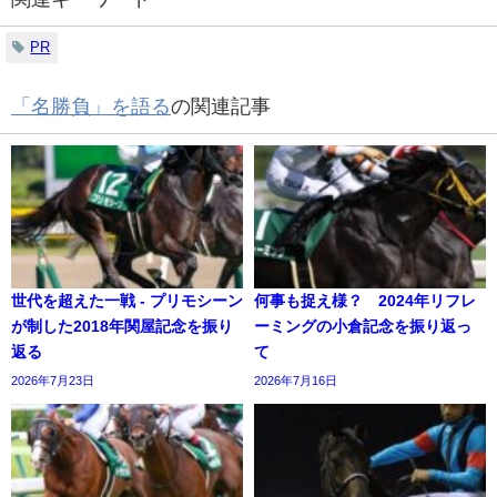
PR
「名勝負」を語る
の関連記事
世代を超えた一戦 - プリモシーン
何事も捉え様？ 2024年リフレ
が制した2018年関屋記念を振り
ーミングの小倉記念を振り返っ
返る
て
2026年7月23日
2026年7月16日