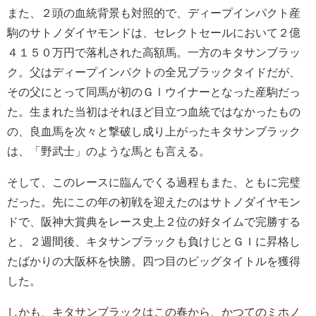
また、２頭の血統背景も対照的で、ディープインパクト産
駒のサトノダイヤモンドは、セレクトセールにおいて２億
４１５０万円で落札された高額馬。一方のキタサンブラッ
ク。父はディープインパクトの全兄ブラックタイドだが、
その父にとって同馬が初のＧⅠウイナーとなった産駒だっ
た。生まれた当初はそれほど目立つ血統ではなかったもの
の、良血馬を次々と撃破し成り上がったキタサンブラック
は、「野武士」のような馬とも言える。
そして、このレースに臨んでくる過程もまた、ともに完璧
だった。先にこの年の初戦を迎えたのはサトノダイヤモン
ドで、阪神大賞典をレース史上２位の好タイムで完勝する
と、２週間後、キタサンブラックも負けじとＧＩに昇格し
たばかりの大阪杯を快勝。四つ目のビッグタイトルを獲得
した。
しかも、キタサンブラックはこの春から、かつてのミホノ