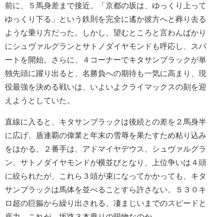
前に、５馬身差まで接近。「京都の坂は、ゆっくり上って
ゆっくり下る」という鉄則を完全に遙か彼方へと葬り去る
ような乗り方だった。しかし、望むところと言わんばかり
にシュヴァルグランとサトノダイヤモンドも呼応し、スパ
ートを開始。さらに、４コーナーでキタサンブラックが単
独先頭に躍り出ると、名勝負への期待も一気に高まり、現
役最強を決める戦いは、いよいよクライマックスの刻を迎
えようとしていた。
直線に入ると、キタサンブラックは後続との差を２馬身半
に広げ、盾連覇の偉業と年末の雪辱を果たすため粘り込み
をはかる。２番手は、アドマイヤデウス、シュヴァルグラ
ン、サトノダイヤモンドが横並びとなり、上位争いは４頭
に絞られたが、これら３頭が束になってかかっても、キタ
サンブラックは馬体を並べることすら許さない。５３０キ
ロ超の巨軀から繰り出される、凄まじいまでのスピードと
底力。これが、坂路３本乗りの賜物なのか──。