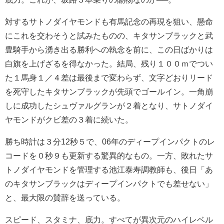
対するサトノダイヤモンドも有馬記念の再現を狙い、懸命
にこれを交わそうと試みたものの、キタサンブラックと武
豊騎手から湧き出る勝利への執念を前に、この日ばかりは
白旗を上げざるを得なかった。結局、残り１００ｍでつい
た１馬身１／４差は最後まで変わらず、文字どおりリード
を死守したキタサンブラックが先頭でゴールイン。一角崩
しに成功したシュヴァルグランが２着となり、サトノダイ
ヤモンドがクビ差の３着に続いた。
勝ち時計は３分12秒５で、06年のディープインパクトのレ
コードを０秒９も更新する驚異的なもの。一方、敗れたサ
トノダイヤモンドを管理する池江泰寿調教師も、後日「あ
のキタサンブラックはディープインパクトでも差せない」
と、最大限の賛辞を送っている。
スピード、スタミナ、底力。すべてが異次元のハイレベル