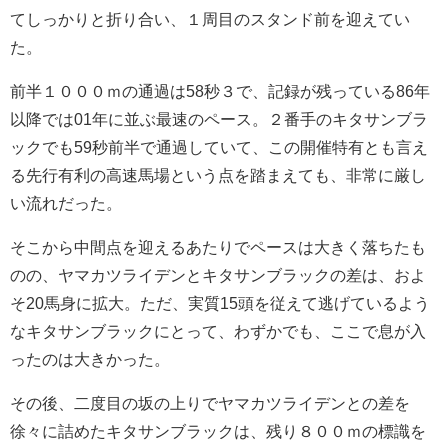
てしっかりと折り合い、１周目のスタンド前を迎えてい
た。
前半１０００ｍの通過は58秒３で、記録が残っている86年
以降では01年に並ぶ最速のペース。２番手のキタサンブラ
ックでも59秒前半で通過していて、この開催特有とも言え
る先行有利の高速馬場という点を踏まえても、非常に厳し
い流れだった。
そこから中間点を迎えるあたりでペースは大きく落ちたも
のの、ヤマカツライデンとキタサンブラックの差は、およ
そ20馬身に拡大。ただ、実質15頭を従えて逃げているよう
なキタサンブラックにとって、わずかでも、ここで息が入
ったのは大きかった。
その後、二度目の坂の上りでヤマカツライデンとの差を
徐々に詰めたキタサンブラックは、残り８００ｍの標識を