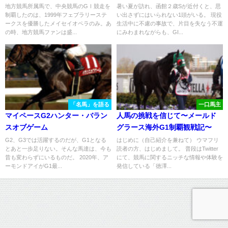
C
まった素質馬、ニシノチャーミ
地方競馬所属馬で、中央競馬のGⅠ競走を
暑い夏が訪れ、函館２歳Sが近付くと、思
制覇したのは、1999年フェブラリーステ
い出さずにはいられない1頭がいる。 現役
ー
ークスを優勝したメイセイオペラのみ。あ
生活中に不慮の事故で、片目を失なう不運
の時、地方競馬ファンは盛...
にみわまれながらも、GI...
「名馬」を語る
一口馬主
マイペースG2ハンター・バラン
人馬の挑戦を信じて〜メールド
スオブゲーム
グラース海外G1制覇観戦記〜
G2、G3では活躍するのだが、G1となる
はじめに（自己紹介を兼ねて） ウマフリ
とあと一歩足りない。そんな馬達は、今も
読者の方、はじめまして。 普段はTwitter
昔も変わらずにいるものだ。 2020年、ア
にて、競馬に関するニッチな情報や体験を
ーモンドアイがG1最...
発信している「徳澤...