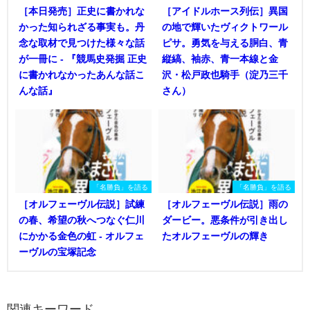
［本日発売］正史に書かれな
［アイドルホース列伝］異国
かった知られざる事実も。丹
の地で輝いたヴィクトワール
念な取材で見つけた様々な話
ピサ。勇気を与える胴白、青
が一冊に - 『競馬史発掘 正史
縦縞、袖赤、青一本線と金
に書かれなかったあんな話こ
沢・松戸政也騎手（淀乃三千
んな話』
さん）
「名勝負」を語る
「名勝負」を語る
［オルフェーヴル伝説］試練
［オルフェーヴル伝説］雨の
の春、希望の秋へつなぐ仁川
ダービー。悪条件が引き出し
にかかる金色の虹 - オルフェ
たオルフェーヴルの輝き
ーヴルの宝塚記念
関連キーワード