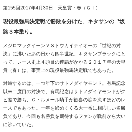
第155回2017年4月30日 天皇賞・春（ＧⅠ）
現役最強馬決定戦で勝敗を分けた、キタサンの〝坂
路３本乗り〟
メジロマックイーンＶＳトウカイテイオーの「世紀の対
決」に沸いたあの日から四半世紀。キタサンブラックにと
って、レース史上４頭目の連覇がかかる２０１７年の天皇
賞（春）は、事実上の現役最強馬決定戦でもあった。
対峙するのは、一つ年下のサトノダイヤモンド。有馬記念
以来二度目の対決で、有馬記念はサトノダイヤモンドがク
ビ差で勝ち、Ｃ・ルメール騎手が歓喜の涙を流すほどのレ
ースでもあった。一年を締めくくる大一番に相応しい名勝
負であり、今回も名勝負を期待するファンが戦前から大い
に沸いていた。