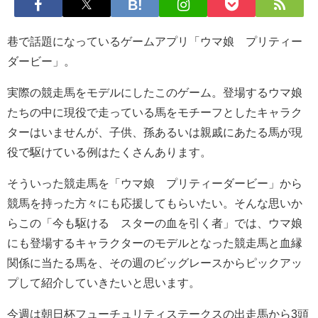
巷で話題になっているゲームアプリ「ウマ娘 プリティー
ダービー」。
実際の競走馬をモデルにしたこのゲーム。登場するウマ娘
たちの中に現役で走っている馬をモチーフとしたキャラク
ターはいませんが、子供、孫あるいは親戚にあたる馬が現
役で駆けている例はたくさんあります。
そういった競走馬を「ウマ娘 プリティーダービー」から
競馬を持った方々にも応援してもらいたい。そんな思いか
らこの「今も駆ける スターの血を引く者」では、ウマ娘
にも登場するキャラクターのモデルとなった競走馬と血縁
関係に当たる馬を、その週のビッグレースからピックアッ
プして紹介していきたいと思います。
今週は朝日杯フューチュリティステークスの出走馬から3頭