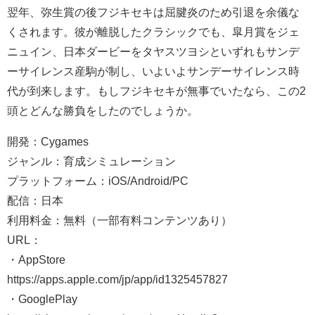
翌年、弥生賞の後フジキセキは屈腱炎のため引退を余儀な
くされます。彼が離脱したクラシックでも、皐月賞をジェ
ニュイン、日本ダービーをタヤスツヨシといずれもサンデ
ーサイレンス産駒が制し、いよいよサンデーサイレンス時
代が到来します。もしフジキセキが無事でいたなら、この2
頭とどんな勝負をしたのでしょうか。
開発：Cygames
ジャンル：育成シミュレーション
プラットフォーム：iOS/Android/PC
配信：日本
利用料金：無料（一部有料コンテンツあり）
URL：
・AppStore
https://apps.apple.com/jp/app/id1325457827
・GooglePlay