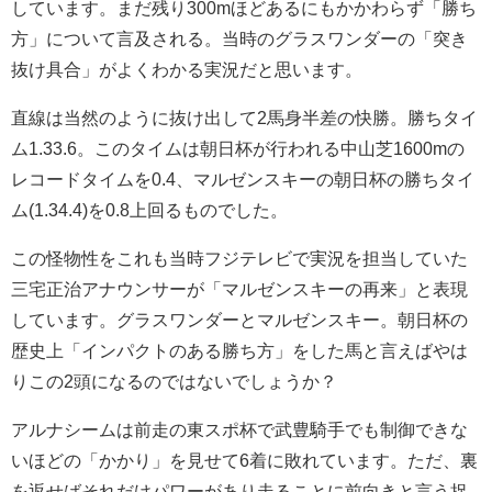
しています。まだ残り300mほどあるにもかかわらず「勝ち
方」について言及される。当時のグラスワンダーの「突き
抜け具合」がよくわかる実況だと思います。
直線は当然のように抜け出して2馬身半差の快勝。勝ちタイ
ム1.33.6。このタイムは朝日杯が行われる中山芝1600mの
レコードタイムを0.4、マルゼンスキーの朝日杯の勝ちタイ
ム(1.34.4)を0.8上回るものでした。
この怪物性をこれも当時フジテレビで実況を担当していた
三宅正治アナウンサーが「マルゼンスキーの再来」と表現
しています。グラスワンダーとマルゼンスキー。朝日杯の
歴史上「インパクトのある勝ち方」をした馬と言えばやは
りこの2頭になるのではないでしょうか？
アルナシームは前走の東スポ杯で武豊騎手でも制御できな
いほどの「かかり」を見せて6着に敗れています。ただ、裏
を返せばそれだけパワーがあり走ることに前向きと言う捉