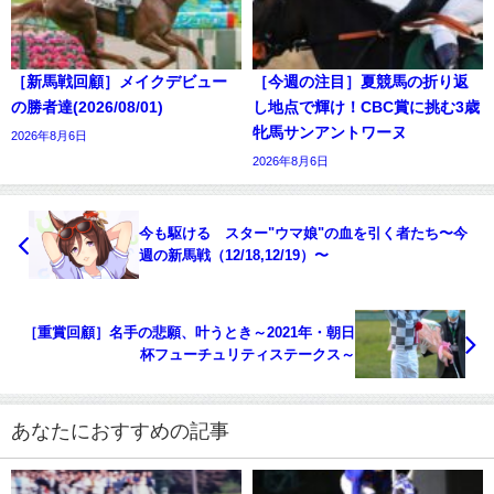
［新馬戦回顧］メイクデビュー
［今週の注目］夏競馬の折り返
の勝者達(2026/08/01)
し地点で輝け！CBC賞に挑む3歳
牝馬サンアントワーヌ
2026年8月6日
2026年8月6日
今も駆ける スター"ウマ娘"の血を引く者たち〜今
週の新馬戦（12/18,12/19）〜
［重賞回顧］名手の悲願、叶うとき～2021年・朝日
杯フューチュリティステークス～
あなたにおすすめの記事