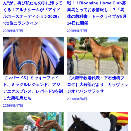
ん”が、再び私たちの手に帰って
戦！！Blooming Horse Club募
くる！アルナシームが『アイド
集馬とっておき情報も！？「馬
ルホースオーディション2026』
体の教科書」トークライブが8月
で2位にランクイン
14日に開催
2026年8月7日
2026年8月7日
［レパードS］ミッキーファイ
［大狩部牧場代表・下村優樹ブ
ト、ミラクルレジェンド、アジ
ログ］大狩部だより - カラヴァッ
アエクスプレス。レパードSを制
ジオとパンサラッサ
した栗毛馬たち
2026年8月6日
2026年8月7日