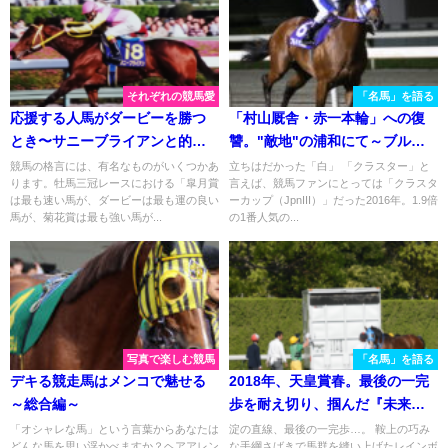
それぞれの競馬愛
「名馬」を語る
応援する人馬がダービーを勝つ
「村山厩舎・赤一本輪」への復
とき〜サニーブライアンと的中
讐。"敵地"の浦和にて～ブルド
馬券〜
ッグボス～
競馬の格言には、有名なものがいくつかあ
立ちはだかった「白」 「クラスター」と
ります。牡馬三冠レースにおける「皐月賞
言えば、競馬ファンにとっては「クラスタ
は最も速い馬が、ダービーは最も運の良い
ーカップ（JpnIII）」だった2016年。1.9倍
馬が、菊花賞は最も強い馬が...
の1番人気の...
写真で楽しむ競馬
「名馬」を語る
デキる競走馬はメンコで魅せる
2018年、天皇賞春。最後の一完
～総合編～
歩を耐え切り、掴んだ『未来』 -
レインボーライン
「オシャレな馬」という言葉からあなたは
淀の直線、最後の一完歩…。 鞍上の巧み
どんな馬を思い浮かべますか？ヘアアレン
な手綱さばきで馬群を縫い上げたレインボ