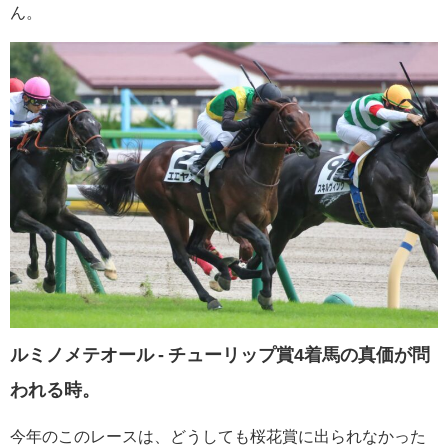
ん。
ルミノメテオール - チューリップ賞4着馬の真価が問
われる時。
今年のこのレースは、どうしても桜花賞に出られなかった