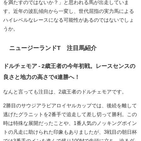
を満たすのではないか？」と思われる馬が出走していま
す。近年の波乱傾向から一変し、世代屈指の実力馬による
ハイレベルなレースになる可能性があるのではないでしょ
うか。
ニュージーランドT 注目馬紹介
ドルチェモア - 2歳王者の今年初戦。レースセンスの
良さと地力の高さで4連勝へ！
なんと言っても注目は、2歳王者のドルチェモアです。
2勝目のサウジアラビアロイヤルカップでは、後続を離して
逃げたグラニットを2番手で追走して差し切って勝利。この
時は特殊な展開だったことや、1番人気のノッキングポイン
トの凡走に助けられた印象もありましたが、3戦目の朝日杯
では3番手のインを進んで残り100Mで先頭に立ち、迫るダ