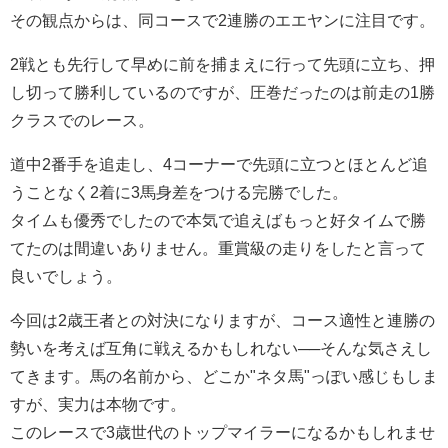
その観点からは、同コースで2連勝のエエヤンに注目です。
2戦とも先行して早めに前を捕まえに行って先頭に立ち、押
し切って勝利しているのですが、圧巻だったのは前走の1勝
クラスでのレース。
道中2番手を追走し、4コーナーで先頭に立つとほとんど追
うことなく2着に3馬身差をつける完勝でした。
タイムも優秀でしたので本気で追えばもっと好タイムで勝
てたのは間違いありません。重賞級の走りをしたと言って
良いでしょう。
今回は2歳王者との対決になりますが、コース適性と連勝の
勢いを考えば互角に戦えるかもしれない──そんな気さえし
てきます。馬の名前から、どこか"ネタ馬"っぽい感じもしま
すが、実力は本物です。
このレースで3歳世代のトップマイラーになるかもしれませ