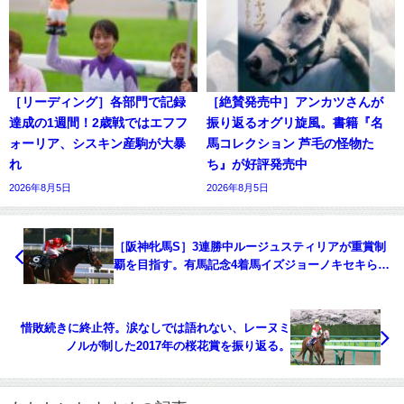
［リーディング］各部門で記録
［絶賛発売中］アンカツさんが
達成の1週間！2歳戦ではエフフ
振り返るオグリ旋風。書籍『名
ォーリア、シスキン産駒が大暴
馬コレクション 芦毛の怪物た
れ
ち』が好評発売中
2026年8月5日
2026年8月5日
［阪神牝馬S］3連勝中ルージュスティリアが重賞制
覇を目指す。有馬記念4着馬イズジョーノキセキらが
迎えうつ！ - 重賞プレビュー
惜敗続きに終止符。涙なしでは語れない、レーヌミ
ノルが制した2017年の桜花賞を振り返る。