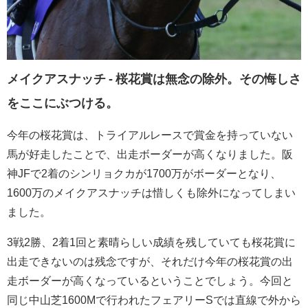
メイクアスナッチ - 桜花賞は無念の除外。その悔しさ
をここにぶつける。
今年の桜花賞は、トライアルレースで賞金を持っていない
馬が好走したことで、出走ボーダーが高くなりました。阪
神JFで2着のシンリョクカが1700万がボーダーとなり、
1600万のメイクアスナッチは惜しくも除外になってしまい
ました。
3戦2勝、2着1回と素晴らしい成績を残していても桜花賞に
出走できないのは残念ですが、それだけ今年の桜花賞の出
走ボーダーが高くなっているということでしょう。今回と
同じ中山芝1600Mで行われたフェアリーSでは直線で外から