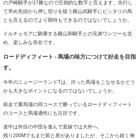
の戸崎騎手が17勝なので圧倒的な数字と言えます。先行し
て早め先頭から押し切りを狙う横山武騎手にピッタリの馬
とも言えるのでより期待もできるのではないでしょうか。
ドルチェモアに騎乗する横山和騎手との兄弟ワンツーも含
め、楽しみな存在です。
ロードディフィート - 馬場の味方につけて好走を目指
す。
今年のニュージーランドTは、渋った馬場をこなせるかどう
かも大きなポイントになるのではないでしょうか。
前走で重馬場の同コースで勝っているロードディフィート
のコースと馬場適性にも注目です。
道中は外目の中団を進んで直線では大外へ。
残り200Mでもまだ前と差がありましたが、そこから鋭く伸