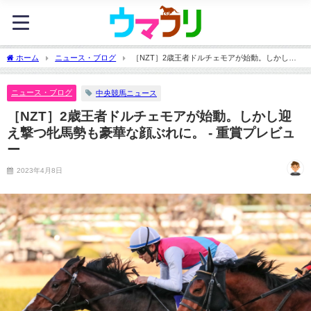
ホーム
ニュース・ブログ
［NZT］2歳王者ドルチェモアが始動。しかし迎
え撃つ牝馬勢も豪華な顔ぶれに。 - 重賞プレビュー
ニュース・ブログ
中央競馬ニュース
［NZT］2歳王者ドルチェモアが始動。しかし迎
え撃つ牝馬勢も豪華な顔ぶれに。 - 重賞プレビュ
ー
2023年4月8日