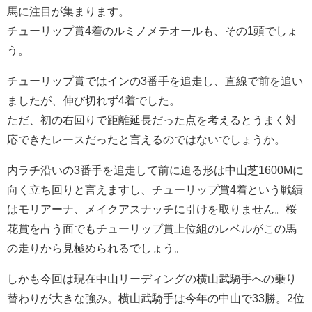
馬に注目が集まります。
チューリップ賞4着のルミノメテオールも、その1頭でしょ
う。
チューリップ賞ではインの3番手を追走し、直線で前を追い
ましたが、伸び切れず4着でした。
ただ、初の右回りで距離延長だった点を考えるとうまく対
応できたレースだったと言えるのではないでしょうか。
内ラチ沿いの3番手を追走して前に迫る形は中山芝1600Mに
向く立ち回りと言えますし、チューリップ賞4着という戦績
はモリアーナ、メイクアスナッチに引けを取りません。桜
花賞を占う面でもチューリップ賞上位組のレベルがこの馬
の走りから見極められるでしょう。
しかも今回は現在中山リーディングの横山武騎手への乗り
替わりが大きな強み。横山武騎手は今年の中山で33勝。2位