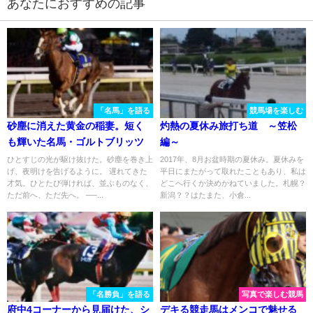
あなたにおすすめの記事
「名馬」を語る
競馬場を楽しむ
砂塵に消えた黄金の稲妻。短く
灼熱の夏休み旅打ち道 ～笠松
も輝いた名馬・ゴルトブリッツ
編～
ひとすじの光が駆け抜けた。砂塵を巻き上
2017年、8月お盆時期の夏休み。夏休みを
げ、夜明けを告げるように。 遅れてきた
平日にまたがって取れたこともあり、私は
才気。ひとたび弾ければ、並ぶものなく、
どこへ行くか決めかねていました。札幌？
ただ前へ、ただ先へ。 ──...
新潟？？はたまた、小倉...
「名勝負」を語る
写真で楽しむ競馬
府中4コーナーから見届けた、シ
デキる競走馬はメンコで魅せる