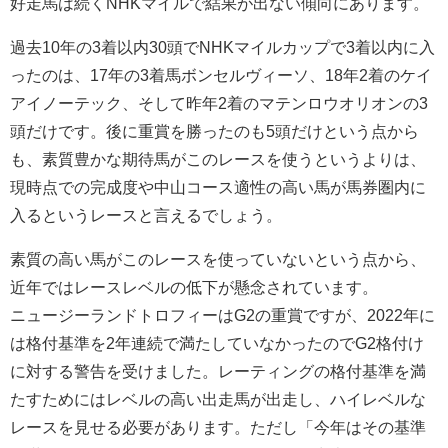
好走馬は続くNHKマイルで結果が出ない傾向にあります。
過去10年の3着以内30頭でNHKマイルカップで3着以内に入
ったのは、17年の3着馬ボンセルヴィーソ、18年2着のケイ
アイノーテック、そして昨年2着のマテンロウオリオンの3
頭だけです。後に重賞を勝ったのも5頭だけという点から
も、素質豊かな期待馬がこのレースを使うというよりは、
現時点での完成度や中山コース適性の高い馬が馬券圏内に
入るというレースと言えるでしょう。
素質の高い馬がこのレースを使っていないという点から、
近年ではレースレベルの低下が懸念されています。
ニュージーランドトロフィーはG2の重賞ですが、2022年に
は格付基準を2年連続で満たしていなかったのでG2格付け
に対する警告を受けました。レーティングの格付基準を満
たすためにはレベルの高い出走馬が出走し、ハイレベルな
レースを見せる必要があります。ただし「今年はその基準