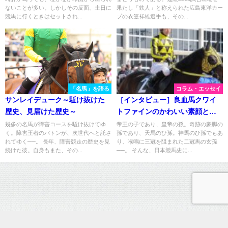
ないことが多い。しかしその反面、土日に
果たし「鉄人」と称えられた広島東洋カー
競馬に行くときはセットされ...
プの衣笠祥雄選手も、その...
「名馬」を語る
コラム・エッセイ
サンレイデューク～駈け抜けた
［インタビュー］良血馬クワイ
歴史、見届けた歴史～
トファインのかわいい素顔と
は？ - 金沢・喜多由紀子厩務員
幾多の名馬が障害コースを駈け抜けてゆ
帝王の子であり、皇帝の孫。奇跡の豪脚の
く。障害王者のバトンが、次世代へと託さ
孫であり、天馬のひ孫。神馬のひ孫でもあ
れてゆく──。 長年、障害競走の歴史を見
り、喉鳴に三冠を阻まれた二冠馬の玄孫
続けた彼。自身もまた、その...
──。 そんな、日本競馬史に...
運営情報
プライバシーポリシー
お問い合わせ