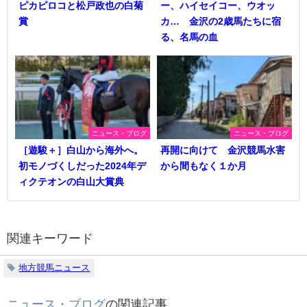
ピカピロコと松戸政也の白菊
ー、ハイセイコー、ウオッ
賞
カ… 金沢の2歳馬たちに宿
る、名馬の血
ニュース・ブログ
ニュース・ブログ
［遊駿＋］白山から海外へ。
再開に向けて 金沢競馬水害
初モノづくしだった2024年デ
から間もなく１か月
ィクテオンの白山大賞典
関連キーワード
地方競馬ニュース
ニュース・ブログ
の関連記事