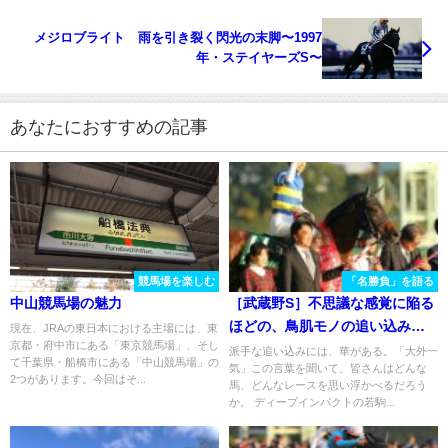
メジロブライト 雨を引き裂く閃光の末脚〜1997
年・ステイヤーズS〜
あなたにおすすめの記事
競馬場を楽しむ
「名勝負」を語る
中山競馬場の魅力
［武蔵野S］不思議な感覚に陥る
ほどの、鳥肌モノの追い込み勝
現在、JRAの東日本における主場には、東
京都・府中市にある「東京競馬場」、そし
利。ワイドバッハと武豊騎手
派手な追い込みには、華がある。「大外一
て千葉県・船橋市にある「中山競馬場」の
気」この言葉を聞いて、皆さんはどんな
の、2014年武蔵野Sを振り返る。
2つがあります。今回はそ...
馬、どんなレースを思い浮かべるだろう
か。 ディープインパクトの若駒...