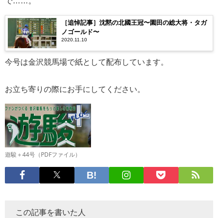
で……。
［追悼記事］沈黙の北國王冠〜園田の総大将・タガ
ノゴールド〜
2020.11.10
今号は金沢競馬場で紙として配布しています。
お立ち寄りの際にお手にしてください。
遊駿＋44号（PDFファイル）
この記事を書いた人