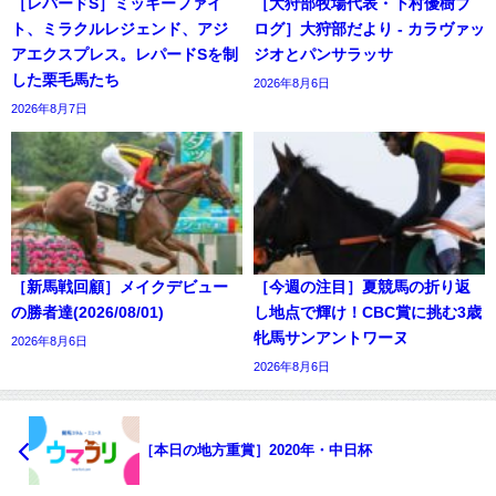
［レパードS］ミッキーファイ
［大狩部牧場代表・下村優樹ブ
ト、ミラクルレジェンド、アジ
ログ］大狩部だより - カラヴァッ
アエクスプレス。レパードSを制
ジオとパンサラッサ
した栗毛馬たち
2026年8月6日
2026年8月7日
［新馬戦回顧］メイクデビュー
［今週の注目］夏競馬の折り返
の勝者達(2026/08/01)
し地点で輝け！CBC賞に挑む3歳
牝馬サンアントワーヌ
2026年8月6日
2026年8月6日
［本日の地方重賞］2020年・中日杯