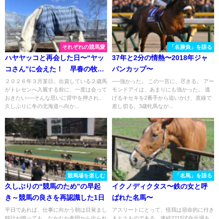
それぞれの競馬愛
「名勝負」を語る
ハヤヤッコと再会した日〜“ヤッ
37年と2分の情熱〜2018年ジャ
コさん”に会えた！ 早春の牧場
パンカップ〜
見学記〜
２０２６年３月某日。出資している２歳馬
──強かった。 この一言に、尽きる。 アー
がトレセンへ入厩する前に、一度は会って
モンドアイは、あまりにも強かった。 逃
おきたい──そんな思いに背中を押され、
げるキセキを2番手から追いかけ、直線で
久しぶりに冬の北海道へ向か...
差し切る。3歳牝馬なが...
競馬場を楽しむ
「名馬」を語る
久しぶりの“競馬のため”の早起
イクノディクタス〜鉄の女と呼
き～競馬の良さを再認識した1日
ばれた名馬〜
平日であれば、仕事に向かう朝は目覚まし
アスリートにとって、怪我は宿命的に付き
時計が鳴っても、なかなか布団から出られ
まとうものである。連続2215試合出場を