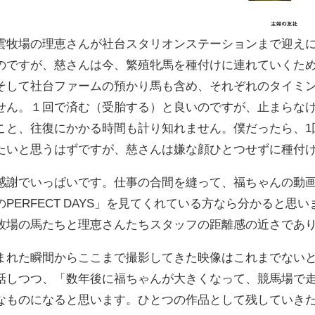
雲牧場の理恵さんが社台スタリオンステーションまで迎え
のですが、慈さんは今、繁殖牝馬を種付けに連れていくた
そして社台ファームの預かり馬も含め、それぞれのタイミ
せん。１回で済む（受胎する）と良いのですが、止まらな
こと、往復にかかる時間も計り知れません。僕だったら、1
たいと思うはずですが、慈さんは嫌な顔ひとつせずに種付
感謝でいっぱいです。仕事の合間を縫って、福ちゃんの動
PERFECT DAYS」を見てくれている方なら分かると
牧場の馬たちと理恵さんたちスタッフの距離感の近さであ
まれた瞬間からここまで撮影してきた映像はこれまでない
話しつつ、「数年後に福ちゃんが大きくなって、競馬場で
なものになると思います。ひとつの作品として残していき