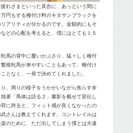
お疲れさまといった具合に、あっという間に
０万円もする種付け料のキタサンブラックを
のリアリティが分かるのです。金額的にもそ
かなどの心配を考えると、僕にはとても１５
殖牝馬の背中に覆いかぶさり、猛々しく種付
な繁殖牝馬が来やすいこともあって、種付け
ることなく、一発で決めてくれました。
たり、周りの様子をうかがいながら焦らす余
、拙著「馬体は語る２」書影を載せて宣伝し
の背に跨ると、フィット感が良くなかったの
徳武さんは教えてくれます。コントレイルは
快楽のために、ただ出してしまう僕とは大違