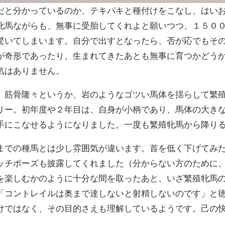
だと分かっているのか、テキパキと種付けをこなし、はい
牝馬ながらも、無事に受胎してくれよと願いつつ、１５０
驚いてしまいます。自分で出すとなったら、否が応でもそ
が奇形であったり、生まれてきたあとも無事に育つかどう
気はありません。
。筋骨隆々というか、岩のようなゴツい馬体を揺らして繁
リー。初年度や２年目は、自身が小柄であり、馬体の大き
手にこなせるようになりました。一度も繁殖牝馬から降り
までの種馬とは少し雰囲気が違います。首を低く下げてみ
ッチポーズも披露してくれました（分からない方のために
を楽しむかのように十分な間を取ったあと、いざ繁殖牝馬
「コントレイルは奥まで達しないと射精しないのです」と
けではなく、その目的さえも理解しているようです。己の