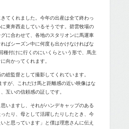
にきてくれました。今年の出産は全て終わっ
めに東奔西走しているそうです。碧雲牧場の
ングに合わせて、各地のスタリオンに馬運車
ければシーズン中に何度も出かけなければな
回種付けに行くのにいくらという形で、馬主
けに向かってくれます。
画の総監督として撮影してくれています。
思いますが、これだけ馬と距離感の近い映像はな
り、互いの信頼感の証しです。
と思いますし、それがハンデキャップのある
走ったり、母として活躍したりしたとき、今
たいと思っています」と僕は理恵さんに伝え