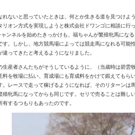
なれないと思っていたときは、何とか生きる道を見つけよ
タリオン方式を実現しようと株式会社ドワンゴに相談に行
beチャンネルを始めたきっかけも、福ちゃんが繁殖牝馬にな
です。しかし、地方競馬場によっては競走馬になれる可能
が違ってきたと考えるようになりました。
の生産者さんたちがそうしているように、（当歳時は碧雲牧
託料を牧場に払い、育成場にも育成料をかけて鍛えてもら
す。レースで走って稼げるようになれば、そのリターンは
繁殖牝馬になってからも同じです。セリで売ることは難し
所有するつもりもあったのです。