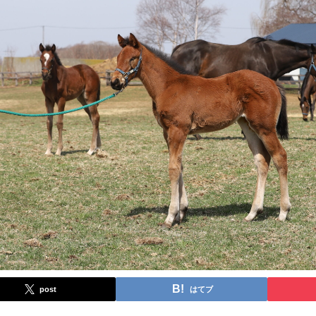
post
はてブ