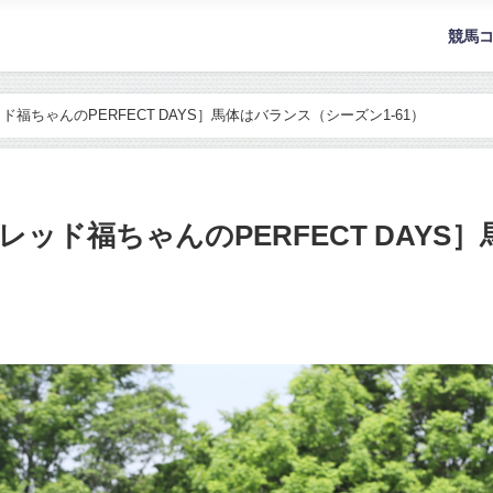
競馬
福ちゃんのPERFECT DAYS］馬体はバランス（シーズン1-61）
ッド福ちゃんのPERFECT DAYS