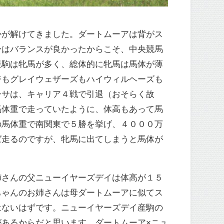
かが解けてきました。ダートムーアは背がス
身はバランスが良かったからこそ、中央競馬
産駒は牝馬が多く、総体的に牝馬は馬体が薄
ジもグレイウェザーズもハイウィルヘーズも
ーサは、キャリア４戦で引退（おそらく故
馬体重で走っていたように、体高もあって馬
の馬体重で南関東で５勝を挙げ、４０００万
ば走るのですが、牝馬に出てしまうと馬体が
姉さんの父ニューイヤーズデイは体高が１５
ちゃんのお姉さんは母ダートムーアに似てス
はないはずです。ニューイヤーズデイ産駒の
あるからだと思います。ダートムーア×ニュ