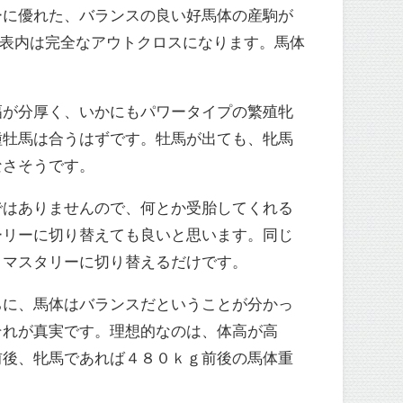
ーに優れた、バランスの良い好馬体の産駒が
代血統表内は完全なアウトクロスになります。馬体
幅が分厚く、いかにもパワータイプの繁殖牝
種牡馬は合うはずです。牡馬が出ても、牝馬
なさそうです。
ものではありませんので、何とか受胎してくれる
ーリーに切り替えても良いと思います。同じ
、マスタリーに切り替えるだけです。
ちに、馬体はバランスだということが分かっ
それが真実です。理想的なのは、体高が高
前後、牝馬であれば４８０ｋｇ前後の馬体重