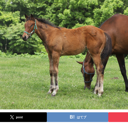
post
はてブ