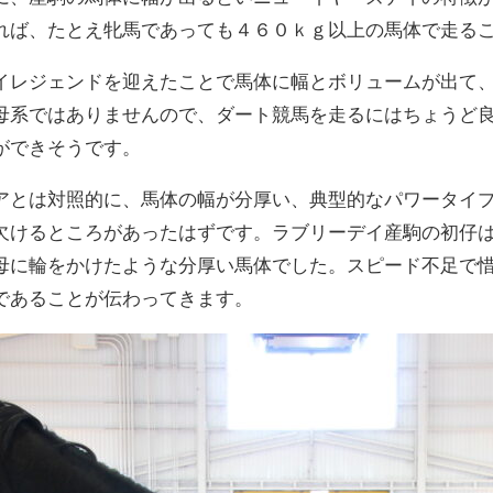
れば、たとえ牝馬であっても４６０ｋｇ以上の馬体で走る
イレジェンドを迎えたことで馬体に幅とボリュームが出て
母系ではありませんので、ダート競馬を走るにはちょうど
ができそうです。
アとは対照的に、馬体の幅が分厚い、典型的なパワータイ
欠けるところがあったはずです。ラブリーデイ産駒の初仔
母に輪をかけたような分厚い馬体でした。スピード不足で
であることが伝わってきます。