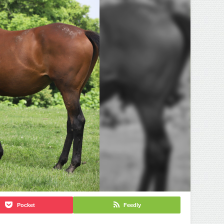
Pocket
Feedly