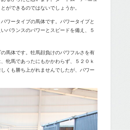
ことができるのではないでしょうか。
、パワータイプの馬体です。パワータイプと
良いバランスのパワーとスピードを備え、５
プの馬体です。牡馬顔負けのパワフルさを有
は、牝馬であったにもかかわらず、５２０ｋ
惜しくも勝ち上がれませんでしたが、パワー