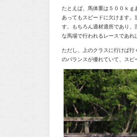
たとえば、馬体重は５００ｋｇ
あってもスピードに欠けます。
す。もちろん適材適所であり、
な馬場で行われるレースであれ
ただし、上のクラスに行けば行
のバランスが優れていて、スピ