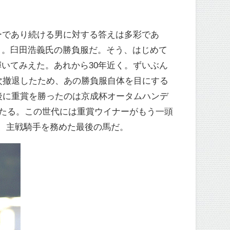
ーであり続ける男に対する答えは多彩であ
」。臼田浩義氏の勝負服だ。そう、はじめて
いてみえた。あれから30年近く。ずいぶん
次撤退したため、あの勝負服自体を目にする
後に重賞を勝ったのは京成杯オータムハンデ
あたる。この世代には重賞ウイナーがもう一頭
、主戦騎手を務めた最後の馬だ。