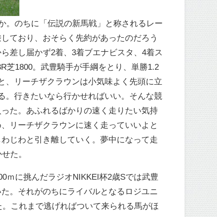
ろうか。のちに「伝説の新馬戦」と称されるレー
乗しており、おそらく先約があったのだろう
ら差し届かず2着、3着ブエナビスタ、4着ス
芝1800。武豊騎手が手綱をとり、単勝1.2
と、リーチザクラウンは小気味よく先頭に立
る。行きたいなら行かせればいい。そんな競
入った。あふれるばかりの速く走りたい気持
め、リーチザクラウンに速く走っていいよと
じわじわと引き離していく。夢中になって走
かせた。
ｍに挑んだラジオNIKKEI杯2歳Sでは武豊
いた。それがのちにライバルとなるロジユニ
た。これまで逃げればついて来られる馬がほ