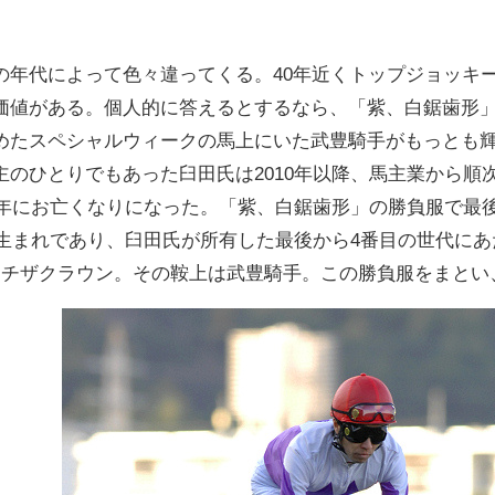
の年代によって色々違ってくる。40年近くトップジョッキ
価値がある。個人的に答えるとするなら、「紫、白鋸歯形
めたスペシャルウィークの馬上にいた武豊騎手がもっとも輝
主のひとりでもあった臼田氏は2010年以降、馬主業から順
19年にお亡くなりになった。「紫、白鋸歯形」の勝負服で最
年生まれであり、臼田氏が所有した最後から4番目の世代に
ーチザクラウン。その鞍上は武豊騎手。この勝負服をまとい