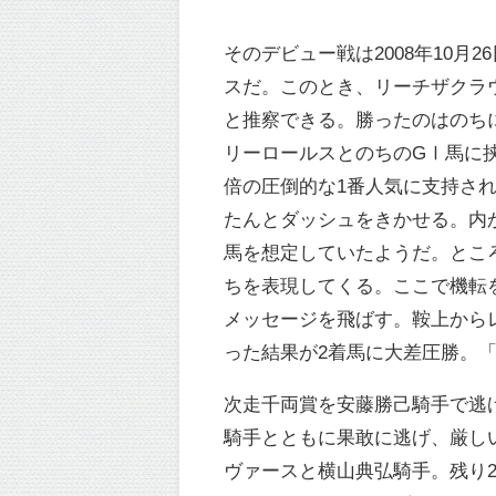
そのデビュー戦は2008年10
スだ。このとき、リーチザクラ
と推察できる。勝ったのはのち
リーロールスとのちのGⅠ馬に挟ま
倍の圧倒的な1番人気に支持さ
たんとダッシュをきかせる。内
馬を想定していたようだ。とこ
ちを表現してくる。ここで機転
メッセージを飛ばす。鞍上から
った結果が2着馬に大差圧勝。
次走千両賞を安藤勝己騎手で逃げ
騎手とともに果敢に逃げ、厳し
ヴァースと横山典弘騎手。残り