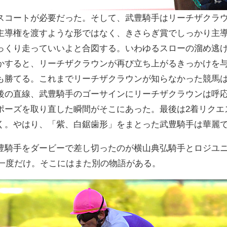
スコートが必要だった。そして、武豊騎手はリーチザクラ
主導権を渡すような形ではなく、きさらぎ賞でしっかり主
っくり走っていいよと合図する。いわゆるスローの溜め逃
かすると、リーチザクラウンが再び立ち上がるきっかけを
も勝てる。これまでリーチザクラウンが知らなかった競馬
後の直線、武豊騎手のゴーサインにリーチザクラウンは呼
ポーズを取り直した瞬間がそこにあった。最後は2着リクエ
く。やはり、「紫、白鋸歯形」をまとった武豊騎手は華麗
豊騎手をダービーで差し切ったのが横山典弘騎手とロジユニ
た一度だけ。そこにはまた別の物語がある。