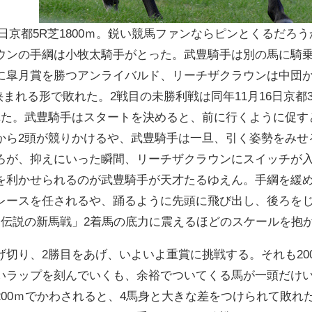
月26日京都5R芝1800ｍ。鋭い競馬ファンならピンとくるだ
ウンの手綱は小牧太騎手がとった。武豊騎手は別の馬に騎
に皐月賞を勝つアンライバルド、リーチザクラウンは中団か
れる形で敗れた。2戦目の未勝利戦は同年11月16日京都3R
れた。武豊騎手はスタートを決めると、前に行くように促す
から2頭が競りかけるや、武豊騎手は一旦、引く姿勢をみせ
ろが、抑えにいった瞬間、リーチザクラウンにスイッチが
を利かせられるのが武豊騎手が天才たるゆえん。手綱を緩
レースを任されるや、踊るように先頭に飛び出し、後ろを
「伝説の新馬戦」2着馬の底力に震えるほどのスケールを抱
切り、2勝目をあげ、いよいよ重賞に挑戦する。それも2000
いラップを刻んでいくも、余裕でついてくる馬が一頭だけ
200ｍでかわされると、4馬身と大きな差をつけられて敗れ