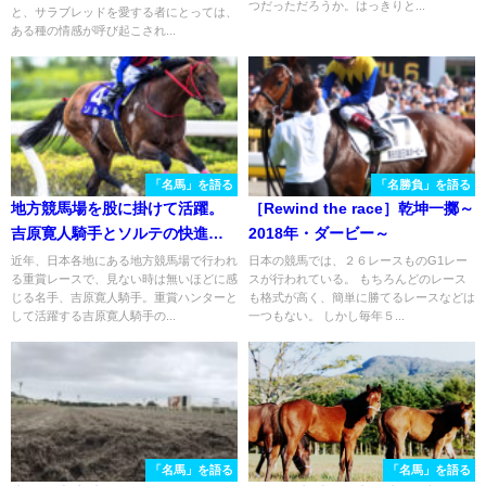
つだっただろうか。はっきりと...
と、サラブレッドを愛する者にとっては、
ある種の情感が呼び起こされ...
「名馬」を語る
「名勝負」を語る
地方競馬場を股に掛けて活躍。
［Rewind the race］乾坤一擲～
吉原寛人騎手とソルテの快進撃
2018年・ダービー～
を振り返る。
近年、日本各地にある地方競馬場で行われ
日本の競馬では、２６レースものG1レー
る重賞レースで、見ない時は無いほどに感
スが行われている。 もちろんどのレース
じる名手、吉原寛人騎手。重賞ハンターと
も格式が高く、簡単に勝てるレースなどは
して活躍する吉原寛人騎手の...
一つもない。 しかし毎年５...
「名馬」を語る
「名馬」を語る