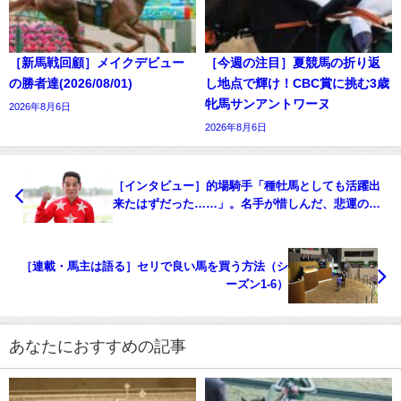
［新馬戦回顧］メイクデビュー
［今週の注目］夏競馬の折り返
の勝者達(2026/08/01)
し地点で輝け！CBC賞に挑む3歳
牝馬サンアントワーヌ
2026年8月6日
2026年8月6日
［インタビュー］的場騎手「種牡馬としても活躍出
来たはずだった……」。名手が惜しんだ、悲運の中
央馬。
［連載・馬主は語る］セリで良い馬を買う方法（シ
ーズン1-6）
あなたにおすすめの記事