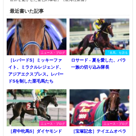
最近書いた記事
ニュース・ブログ
「名馬」を語る
［レパードS］ミッキーファ
ロサード - 夏を愛した、バラ
イト、ミラクルレジェンド、
一族の切り込み隊長
アジアエクスプレス。レパー
ドSを制した栗毛馬たち
ニュース・ブログ
ニュース・ブログ
［府中牝馬S］ダイヤモンド
［宝塚記念］テイエムオペラ