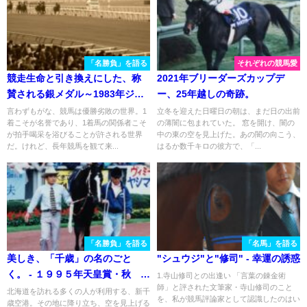
「名勝負」を語る
それぞれの競馬愛
競走生命と引き換えにした、称
2021年ブリーダーズカップデ
賛される銀メダル～1983年ジャ
ー、25年越しの奇跡。
パンカップ
言わずもがな、競馬は優勝劣敗の世界。1
立冬を迎えた日曜日の朝は、まだ日の出前
着こそが名誉であり、1着馬の関係者こそ
の薄闇に包まれていた。 窓を開け、闇の
が拍手喝采を浴びることが許される世界
中の東の空を見上げた。あの闇の向こう、
だ。けれど、長年競馬を観て来...
はるか数千キロの彼方で、「...
「名勝負」を語る
「名馬」を語る
美しき、「千歳」の名のごと
"シュウジ"と"修司" - 幸運の誘惑
く。 - １９９５年天皇賞・秋 サ
1.寺山修司との出逢い 「言葉の錬金術
師」と評された文筆家・寺山修司のこと
クラチトセオー
北海道を訪れる多くの人が利用する、新千
を、私が競馬評論家として認識したのはい
歳空港。その地に降り立ち、空を見上げる