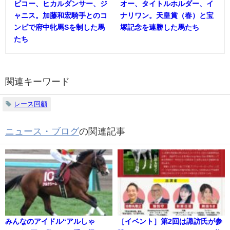
ビコー、ヒカルダンサー、ジ
オー、タイトルホルダー、イ
ャニス。加藤和宏騎手とのコ
ナリワン。天皇賞（春）と宝
ンビで府中牝馬Sを制した馬
塚記念を連勝した馬たち
たち
関連キーワード
レース回顧
ニュース・ブログ
の関連記事
みんなのアイドル“アルしゃ
［イベント］第2回は諏訪氏が参