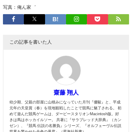
写真：俺ん家゛
この記事を書いた人
齋藤 翔人
幼少期、父親の部屋に山積みになっていた月刊『優駿』と、平成
元年の天皇賞（春）を現地観戦したことで競馬に魅了される。 初
めて遊んだ競馬ゲームは、ダービースタリオンMacintosh版。好
きは馬はホッカイルソー。 共著に『サラブレッド大辞典』（カン
ゼン）、『競馬 伝説の名勝負』シリーズ、『オルフェーヴル伝説
世界を驚かせた金色の暴君』（星海社新書）