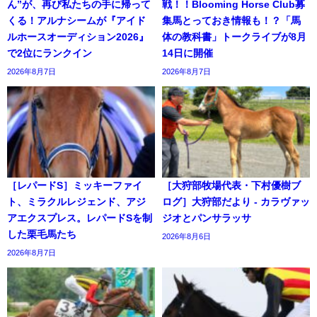
ん”が、再び私たちの手に帰って
戦！！Blooming Horse Club募
くる！アルナシームが『アイド
集馬とっておき情報も！？「馬
ルホースオーディション2026』
体の教科書」トークライブが8月
で2位にランクイン
14日に開催
2026年8月7日
2026年8月7日
［レパードS］ミッキーファイ
［大狩部牧場代表・下村優樹ブ
ト、ミラクルレジェンド、アジ
ログ］大狩部だより - カラヴァッ
アエクスプレス。レパードSを制
ジオとパンサラッサ
した栗毛馬たち
2026年8月6日
2026年8月7日