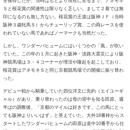
を獲得したが、当時はもとより現在に至るまで、アネモネ
Ｓと桜花賞の関連性は限りなく乏しい。まして２着では無
印になるのも致し方ない。桜花賞の王道は阪神ＪＦ（当時
阪神３歳牝馬Ｓ）からチューリップ賞。この両レースを使
われていない馬であればノーマークも当然だった。
しかし、ワンダーパヒュームにはいくつかの「風」が吹い
ていた。この年の１月に起きた阪神・淡路大震災により阪
神競馬場は３・４コーナーが埋没や隆起を起こしており、
桜花賞はアネモネＳと同じ京都競馬場での開催に振り替わ
った。
デビュー戦から騎乗していた四位洋文に先約（エイユーギ
ャル）があり、乗り替わったのは母の背中を知る田原。週
半ばの調教後、「京都のマイルは好きです。この馬にとっ
ても阪神よりいいはず」と答えていた。大外18番枠からス
タートしたワンダーパヒュームの田原は道中10番手から仕