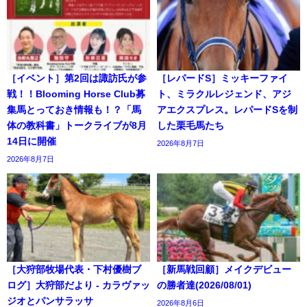
［イベント］第2回は諏訪氏が参
［レパードS］ミッキーファイ
戦！！Blooming Horse Club募
ト、ミラクルレジェンド、アジ
集馬とっておき情報も！？「馬
アエクスプレス。レパードSを制
体の教科書」トークライブが8月
した栗毛馬たち
14日に開催
2026年8月7日
2026年8月7日
［大狩部牧場代表・下村優樹ブ
［新馬戦回顧］メイクデビュー
ログ］大狩部だより - カラヴァッ
の勝者達(2026/08/01)
ジオとパンサラッサ
2026年8月6日