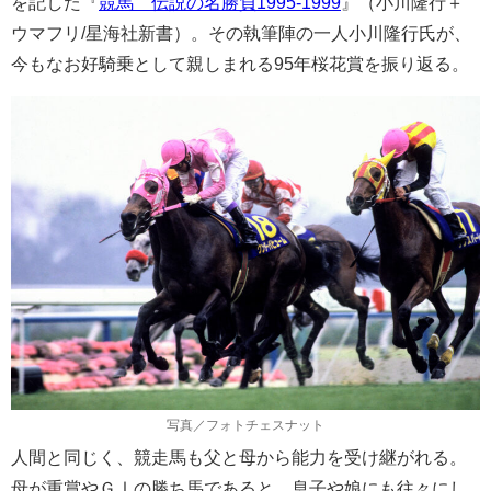
を記した『
競馬 伝説の名勝負1995-1999
』（小川隆行＋
ウマフリ/星海社新書）。その執筆陣の一人小川隆行氏が、
今もなお好騎乗として親しまれる95年桜花賞を振り返る。
写真／フォトチェスナット
人間と同じく、競走馬も父と母から能力を受け継がれる。
母が重賞やＧⅠの勝ち馬であると、息子や娘にも往々にし