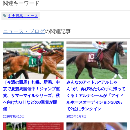
関連キーワード
中央競馬ニュース
ニュース・ブログ
の関連記事
［今週の競馬］札幌、新潟、中
みんなのアイドル“アルしゃ
京で夏競馬開催中！ジャンプ重
ん”が、再び私たちの手に帰って
賞、サマーマイルシリーズ、秋
くる！アルナシームが『アイド
へ向けたGⅡなどの3重賞が開
ルホースオーディション2026』
催！
で2位にランクイン
2026年8月10日
2026年8月7日