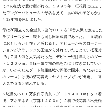
てその能力が受け継がれる。１９９５年、桜花賞に出走し
たワンダーパヒュームの母名を見て「あの馬の子どもか」
と12年前を思い出した。
母は20頭立ての金鯱賞（当時ＯＰ）を10番人気で激走した
ラブリースター。鞍上も同じ田原成貴であった。「血統的
におもしろい存在」と感じるも、デビューからのローテー
ションがクラシックの王道から外れていたことで、桜花賞
では７番人気と人気薄だった。デビュー戦は年明けのダー
ト１２００ｍ。直線一気で前の馬をごぼう抜きにしていた
が、いかんせんダート短距離戦で評価の圏外。ちなみにこ
のレースには後の菊花賞馬マヤノトップガンが出走、１番
人気で５着と敗れている。
２戦目の５００万条件寒梅賞（ダート１４００ｍ）を３着
後、アネモネＳ（京都１４００ｍ）２着で桜花賞の出走権