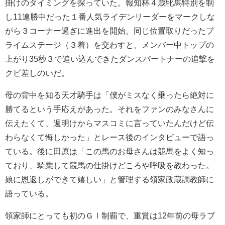
掛けのタイミングを探っていた。報知杯４歳牝馬特別を制
し11連勝中だった１番人気ライデンリーダーをマークしな
がら３コーナー過ぎに進出を開始。同じ位置取りだったプ
ライムステージ（３着）を交わすと、メンバー中トップの
上がり35秒３で追い込んできたダンスパートナーの追撃を
クビ差しのいだ。
母の背中を知る天才騎手は「僕がミスなく乗ったら絶対に
勝てるという手応えがあった。それをファンのみなさんに
伝えたくて、週明けからマスコミに言っていたんだけど伝
わらなくて悔しかった」とレース後のインタビューで語っ
ている。後に田原は「この馬のお母さんは競馬をよく知っ
ており、騎乗して競馬の仕掛けどころや呼吸を教わった。
娘に恩返しができて嬉しい」と管理する領家政蔵調教師に
語っている。
領家師にとっても初のＧⅠ制覇で、重賞は12年前の母ラブ