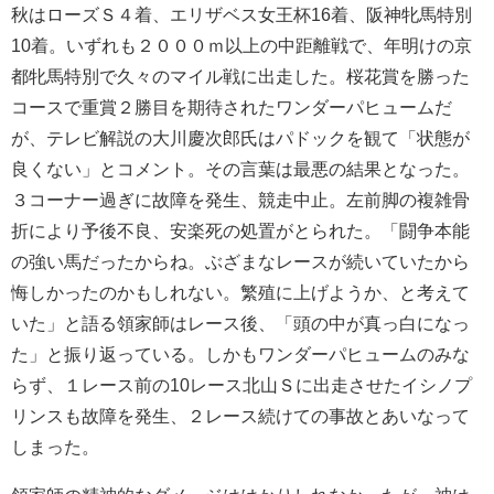
秋はローズＳ４着、エリザベス女王杯16着、阪神牝馬特別
10着。いずれも２０００ｍ以上の中距離戦で、年明けの京
都牝馬特別で久々のマイル戦に出走した。桜花賞を勝った
コースで重賞２勝目を期待されたワンダーパヒュームだ
が、テレビ解説の大川慶次郎氏はパドックを観て「状態が
良くない」とコメント。その言葉は最悪の結果となった。
３コーナー過ぎに故障を発生、競走中止。左前脚の複雑骨
折により予後不良、安楽死の処置がとられた。「闘争本能
の強い馬だったからね。ぶざまなレースが続いていたから
悔しかったのかもしれない。繁殖に上げようか、と考えて
いた」と語る領家師はレース後、「頭の中が真っ白になっ
た」と振り返っている。しかもワンダーパヒュームのみな
らず、１レース前の10レース北山Ｓに出走させたイシノプ
リンスも故障を発生、２レース続けての事故とあいなって
しまった。