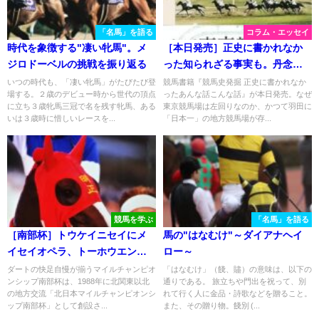
「名馬」を語る
コラム・エッセイ
時代を象徴する"凄い牝馬"。メ
［本日発売］正史に書かれなか
ジロドーベルの挑戦を振り返る
った知られざる事実も。丹念な
取材で見つけた様々な話が一冊
いつの時代も、「凄い牝馬」がたびたび登
競馬書籍『競馬史発掘 正史に書かれなか
場する。２歳のデビュー時から世代の頂点
ったあんな話こんな話』が本日発売。なぜ
に - 『競馬史発掘 正史に書かれ
に立ち３歳牝馬三冠で名を残す牝馬、ある
東京競馬場は左回りなのか、かつて羽田に
なかったあんな話こんな話』
いは３歳時に惜しいレースを...
「日本一」の地方競馬場が存...
競馬を学ぶ
「名馬」を語る
［南部杯］トウケイニセイにメ
馬の"はなむけ"～ダイアナヘイ
イセイオペラ、トーホウエンペ
ロー～
ラー…。岩手の伝統JpnⅠを制し
ダートの快足自慢が揃うマイルチャンピオ
「はなむけ」（餞、贐）の意味は、以下の
ンシップ南部杯は、1988年に北関東以北
通りである。 旅立ちや門出を祝って、別
た名馬たち。
の地方交流「北日本マイルチャンピオンシ
れて行く人に金品・詩歌などを贈ること。
ップ南部杯」として創設さ...
また、その贈り物。餞別 (...