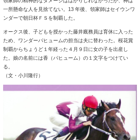
領家師の精神的なダメージははかりしれなかったが、神は
一所懸命な人を見捨てない。13 年後、領家師はセイウンワ
ンダーで朝日杯ＦＳを制覇した。
オークス後、子どもを授かった藤井廐務員は育休に入った
ため、ワンダーパヒュームの担当は夫に替わった。桜花賞
制覇からちょうど１年経った４月９日に女の子を出産し
た。娘の名前には香（パヒューム）の１文字をつけてい
る。
（文・小川隆行）