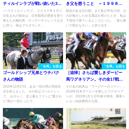
ティルインラブが戦い抜いた3歳
き父を想うこと ～１９９８年
シーズンの蹄跡を振り返る
菊花賞に寄せて
──スティルインラブ。 ２０００年５月２
師走のある日の朝、まだ私が学生の頃。父
日生まれの彼女は、日本競馬の歴史を塗り
の訃報をしらせる電話を受けたとき、私は
替えた大種牡馬・サンデーサイレンスを父
下宿先で寝ているところだった。「落ち着
に持つ。母はプラダマンテ...
いて聞きなさい」と切り出す...
「名馬」を語る
「名馬」を語る
ゴールドシップ兄弟とウチパク
［追悼］さらば愛しきダービー
さんの物語
馬ワグネリアン。その全17戦の
激闘を振り返る
2015年12月27日、ある一頭の馬が現役生
その名の由来は「ワーグナーのファン」。
活を終えました。その名はゴールドシッ
2018年日本ダービーを制したワグネリア
プ。 おそらく、史上最もファンに”愛され
ンが、2022年1月５日午後６時頃、栗東ト
た”馬の一頭だったで...
レセン内診療所の入院...