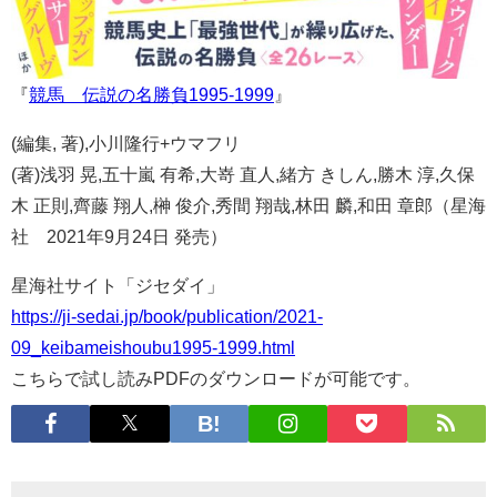
『
競馬 伝説の名勝負1995-1999
』
(編集, 著),小川隆行+ウマフリ
(著)浅羽 晃,五十嵐 有希,大嵜 直人,緒方 きしん,勝木 淳,久保
木 正則,齊藤 翔人,榊 俊介,秀間 翔哉,林田 麟,和田 章郎（星海
社 2021年9月24日 発売）
星海社サイト「ジセダイ」
https://ji-sedai.jp/book/publication/2021-
09_keibameishoubu1995-1999.html
こちらで試し読みPDFのダウンロードが可能です。