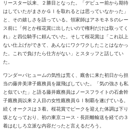
リースター以来、２勝目となった。「デビュー前から期待
はしていたがまさかＧⅠを取れるとは思っていなかった」
と、その嬉しさを語っている。領家師はアネモネＳのレー
ス前に「何とか桜花賞に出したいので権利だけは取ってく
れ」と四位騎手に頼んでいた。そして桜花賞は「これ以上
ない仕上げができて、あんなにワクワクしたことはなかっ
た。これで負けたら仕方がない」とスタッフと話してい
た。
ワンダーパヒュームの気性は荒く、廐舎に来た初日から担
当の藤井美津子廐務員を蹴飛ばしていた。「気の強さも私
と似ていた」と語る藤井廐務員はノースフライトの石倉幹
子廐務員以来２人目の女性廐務員ＧⅠ制覇を遂げている。
続くオークスは３着。桜花賞でピークを迎えた体調は下り
坂となっており、初の東京コース・長距離輸送を経ての３
着はむしろ立派な内容だったと言えるだろう。