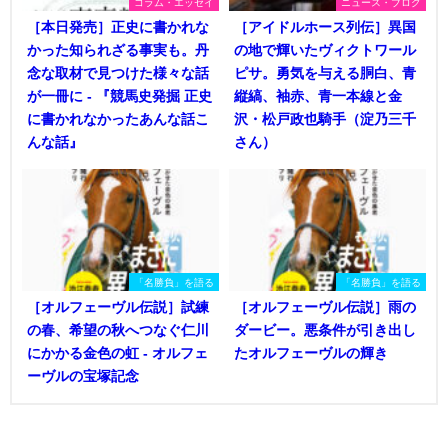
コラム・エッセイ
ニュース・ブログ
［本日発売］正史に書かれな
［アイドルホース列伝］異国
かった知られざる事実も。丹
の地で輝いたヴィクトワール
念な取材で見つけた様々な話
ピサ。勇気を与える胴白、青
が一冊に - 『競馬史発掘 正史
縦縞、袖赤、青一本線と金
に書かれなかったあんな話こ
沢・松戸政也騎手（淀乃三千
んな話』
さん）
「名勝負」を語る
「名勝負」を語る
［オルフェーヴル伝説］試練
［オルフェーヴル伝説］雨の
の春、希望の秋へつなぐ仁川
ダービー。悪条件が引き出し
にかかる金色の虹 - オルフェ
たオルフェーヴルの輝き
ーヴルの宝塚記念