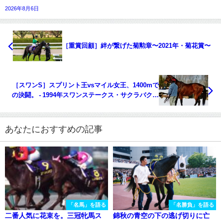
2026年8月6日
［重賞回顧］絆が繋げた菊勲章〜2021年・菊花賞〜
［スワンS］スプリント王vsマイル女王、1400mで
の決闘。 - 1994年スワンステークス・サクラバクシ
ンオー
あなたにおすすめの記事
「名馬」を語る
「名勝負」を語る
二番人気に花束を。三冠牝馬ス
錦秋の青空の下の逃げ切りに亡