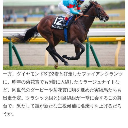
一方、ダイヤモンドSで2着と好走したファイアンクランツ
に、昨年の菊花賞でも5着に入線したミラージュナイトな
ど、同世代のダービーや菊花賞に駒を進めた実績馬たちも
出走予定。クラシック組と別路線組が一堂に会するこの舞
台で、果たして誰が新たな主役候補に名乗りを上げるだろ
うか。