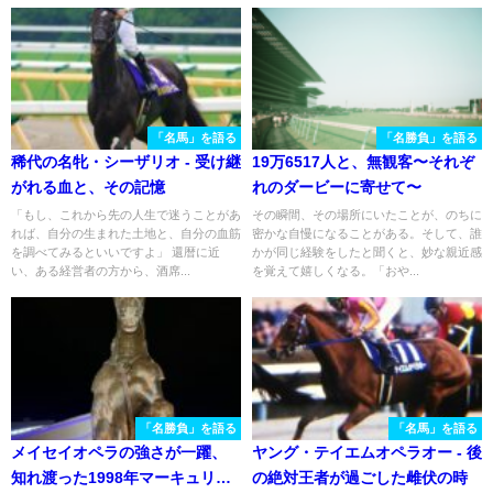
「名馬」を語る
「名勝負」を語る
稀代の名牝・シーザリオ - 受け継
19万6517人と、無観客〜それぞ
がれる血と、その記憶
れのダービーに寄せて〜
「もし、これから先の人生で迷うことがあ
その瞬間、その場所にいたことが、のちに
れば、自分の生まれた土地と、自分の血筋
密かな自慢になることがある。そして、誰
を調べてみるといいですよ」 還暦に近
かが同じ経験をしたと聞くと、妙な親近感
い、ある経営者の方から、酒席...
を覚えて嬉しくなる。「おや...
「名勝負」を語る
「名馬」を語る
メイセイオペラの強さが一躍、
ヤング・テイエムオペラオー - 後
知れ渡った1998年マーキュリー
の絶対王者が過ごした雌伏の時