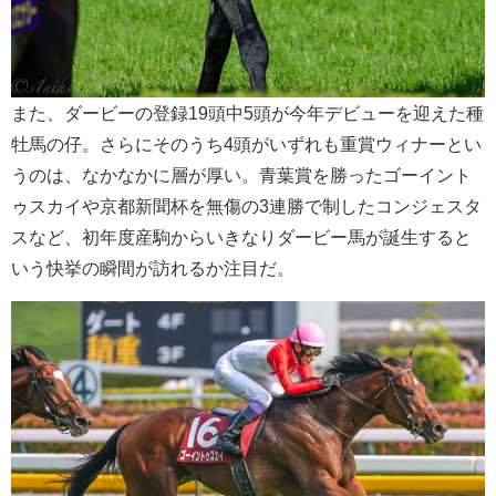
また、ダービーの登録19頭中5頭が今年デビューを迎えた種
牡馬の仔。さらにそのうち4頭がいずれも重賞ウィナーとい
うのは、なかなかに層が厚い。青葉賞を勝ったゴーイント
ゥスカイや京都新聞杯を無傷の3連勝で制したコンジェスタ
スなど、初年度産駒からいきなりダービー馬が誕生すると
いう快挙の瞬間が訪れるか注目だ。