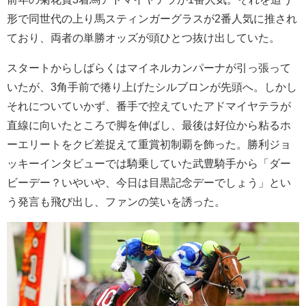
形で同世代の上り馬スティンガーグラスが2番人気に推され
ており、両者の単勝オッズが頭ひとつ抜け出していた。
スタートからしばらくはマイネルカンパーナが引っ張って
いたが、3角手前で捲り上げたシルブロンが先頭へ。しかし
それについていかず、番手で控えていたアドマイヤテラが
直線に向いたところで脚を伸ばし、最後は好位から粘るホ
ーエリートをクビ差捉えて重賞初制覇を飾った。勝利ジョ
ッキーインタビューでは騎乗していた武豊騎手から「ダー
ビーデー？いやいや、今日は目黒記念デーでしょう」とい
う発言も飛び出し、ファンの笑いを誘った。