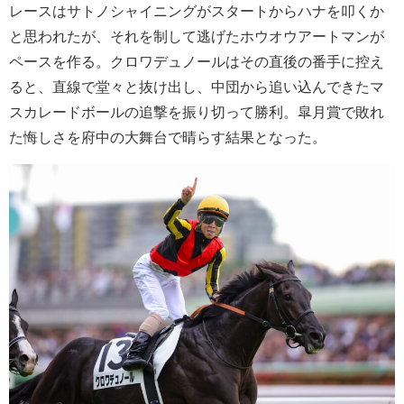
レースはサトノシャイニングがスタートからハナを叩くか
と思われたが、それを制して逃げたホウオウアートマンが
ペースを作る。クロワデュノールはその直後の番手に控え
ると、直線で堂々と抜け出し、中団から追い込んできたマ
スカレードボールの追撃を振り切って勝利。皐月賞で敗れ
た悔しさを府中の大舞台で晴らす結果となった。