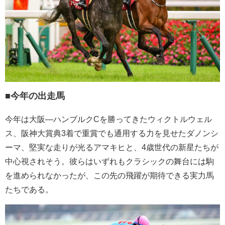
■今年の出走馬
今年は大阪―ハンブルクCを勝ってきたウィクトルウェル
ス、阪神大賞典3着で重賞でも通用する力を見せたダノンシ
ーマ、堅実な走りが光るアマキヒと、4歳世代の新星たちが
中心視されそう。彼らはいずれもクラシックの舞台には駒
を進められなかったが、この先の飛躍が期待できる実力馬
たちである。