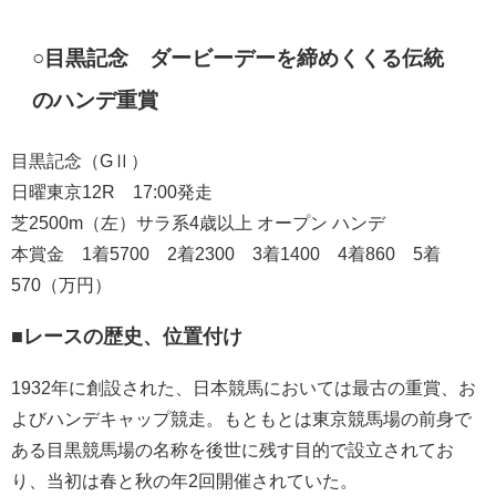
○目黒記念 ダービーデーを締めくくる伝統
のハンデ重賞
目黒記念（GⅡ）
日曜東京12R 17:00発走
芝2500m（左）サラ系4歳以上 オープン ハンデ
本賞金 1着5700 2着2300 3着1400 4着860 5着
570（万円）
■レースの歴史、位置付け
1932年に創設された、日本競馬においては最古の重賞、お
よびハンデキャップ競走。もともとは東京競馬場の前身で
ある目黒競馬場の名称を後世に残す目的で設立されてお
り、当初は春と秋の年2回開催されていた。