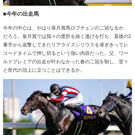
■今年の出走馬
今年の中心は、やはり皐月賞馬ロブチェンの二冠なるか、
だろう。皐月賞では我々の度肝を抜く逃げを打ち、直後の2
番手から追撃してきたリアライズシリウスを凌ぎきってレ
コードタイムで押し切るという強い内容だった。父、ワー
ルドプレミアの出走が叶わなかった春の二冠を制し、堂々
と世代の頂上に立つことはできるか。