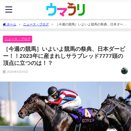
ホーム
ニュース・ブログ
［今週の競馬］いよいよ競馬の祭典、日本ダービ
ー！！2023年に産まれしサラブレッド7777頭の頂点に立つのは！？
ニュース・ブログ
［今週の競馬］いよいよ競馬の祭典、日本ダービ
ー！！2023年に産まれしサラブレッド7777頭の
頂点に立つのは！？
2026年5月25日