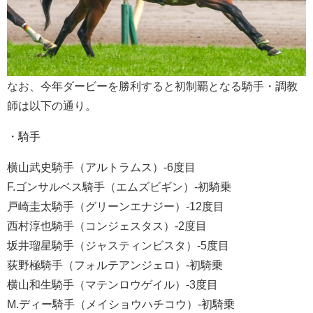
なお、今年ダービーを勝利すると初制覇となる騎手・調教
師は以下の通り。
・騎手
横山武史騎手（アルトラムス）-6度目
F.ゴンサルベス騎手（エムズビギン）-初騎乗
戸崎圭太騎手（グリーンエナジー）-12度目
西村淳也騎手（コンジェスタス）-2度目
坂井瑠星騎手（ジャスティンビスタ）-5度目
荻野極騎手（フォルテアンジェロ）-初騎乗
横山和生騎手（マテンロウゲイル）-3度目
M.ディー騎手（メイショウハチコウ）-初騎乗