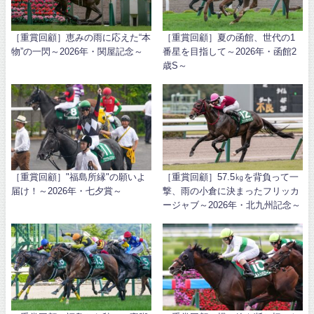
［重賞回顧］恵みの雨に応えた“本
［重賞回顧］夏の函館、世代の1
物”の一閃～2026年・関屋記念～
番星を目指して～2026年・函館2
歳S～
［重賞回顧］"福島所縁"の願いよ
［重賞回顧］57.5㎏を背負って一
届け！～2026年・七夕賞～
撃、雨の小倉に決まったフリッカ
ージャブ～2026年・北九州記念～