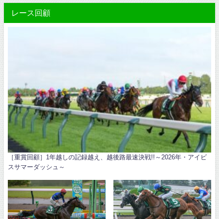
レース回顧
［重賞回顧］1年越しの記録越え、越後路最速決戦!!～2026年・アイビ
スサマーダッシュ～