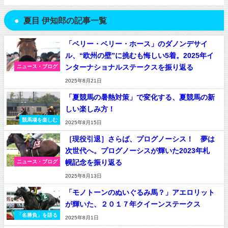
夏目 伊知郎の記事一覧
「ベリー・ベリー・ホース」のダノンデサイ
ル、“欧州の壁”に挑むも悔しい5着。2025年イ
ンターナショナルステークスを振り返る
ニュース・ブログ
2025年8月21日
「夏競馬の暑熱対策」で変化する、夏競馬の新
しい楽しみ方！
競馬場を楽しむ
2025年8月15日
［現役引退］さらば、プログノーシス！ 夢は
次世代へ。プログノーシスが輝いた2023年札
幌記念を振り返る
ニュース・ブログ
2025年8月13日
「モノトーンのぬいぐるみ馬？」アエロリット
が輝いた、２０１７年クイーンステークス
「名勝負」を語る
2025年8月1日