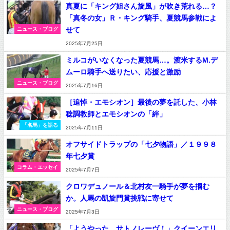
真夏に「キング姐さん旋風」が吹き荒れる…？
「真冬の女」Ｒ・キング騎手、夏競馬参戦によ
せて
ニュース・ブログ
2025年7月25日
ミルコがいなくなった夏競馬…。渡米するM.デ
ムーロ騎手へ送りたい、応援と激励
ニュース・ブログ
2025年7月16日
［追悼・エモシオン］最後の夢を託した、小林
稔調教師とエモシオンの「絆」
「名馬」を語る
2025年7月11日
オフサイドトラップの「七夕物語」／１９９８
年七夕賞
コラム・エッセイ
2025年7月7日
クロワデュノール＆北村友一騎手が夢を掴む
か。人馬の凱旋門賞挑戦に寄せて
ニュース・ブログ
2025年7月3日
「ようやった、サトノレーヴ！」クイーンエリ