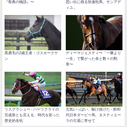
『祭典の物語』〜
思い出に残る快速牝馬、サンアデ
ィユ 。
黒鹿毛の2歳王者・ゴスホークケ
ディーマジェスティ〜「一勝より
ン
一生」で繋がった命と数々の勲
章〜
リスグラシュー - ハーツクライの
元気いっぱい、駆け抜けた - 第90
完成形とも言える、時代を彩った
代日本ダービー馬、タスティエー
歴史的名牝
ラの引退に寄せて