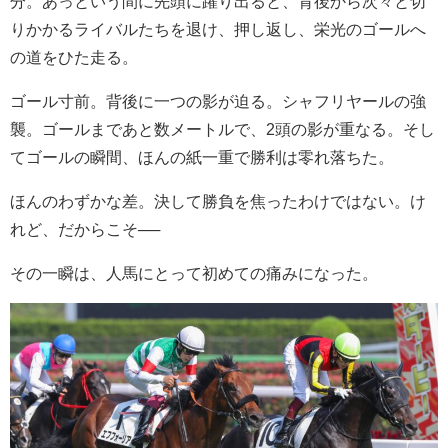
分。あっという間に先頭に躍り出ると、背後から次々と切
りかかるライバルたちを退け、押し返し、栄光のゴールへ
の道をひた走る。
ゴール寸前。背後に一つの影が迫る。シャフリヤールの強
襲。ゴールまであと数メートルで、2頭の影が重なる。そし
てゴールの瞬間、ほんの紙一重で勝利は零れ落ちた。
ほんのわずかな差。決して勝負を焦ったわけではない。け
れど、だからこそ──
その一瞬は、人馬にとって初めての痛みになった。