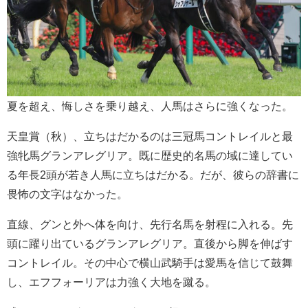
夏を超え、悔しさを乗り越え、人馬はさらに強くなった。
天皇賞（秋）、立ちはだかるのは三冠馬コントレイルと最
強牝馬グランアレグリア。既に歴史的名馬の域に達してい
る年長2頭が若き人馬に立ちはだかる。だが、彼らの辞書に
畏怖の文字はなかった。
直線、グンと外へ体を向け、先行名馬を射程に入れる。先
頭に躍り出ているグランアレグリア。直後から脚を伸ばす
コントレイル。その中心で横山武騎手は愛馬を信じて鼓舞
し、エフフォーリアは力強く大地を蹴る。