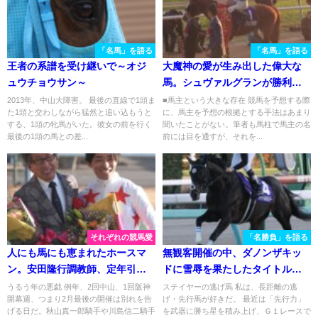
「名馬」を語る
「名馬」を語る
王者の系譜を受け継いで～オジ
大魔神の愛が生み出した偉大な
ュウチョウサン～
馬。シュヴァルグランが勝利し
た2017年のジャパンカップを振
2013年、中山大障害。 最後の直線で1頭ま
■馬主という大きな存在 競馬を予想する際
た1頭と交わしながら猛然と追い込もうと
に、馬主を予想の根拠とする手法はあまり
り返る
する、1頭の牝馬がいた。彼女の前を行く
聞いたことがない。筆者も馬柱で馬主の名
最後の1頭の馬との差...
前には目を通すが、それを...
それぞれの競馬愛
「名勝負」を語る
人にも馬にも恵まれたホースマ
無観客開催の中、ダノンザキッ
ン。安田隆行調教師、定年引退
ドに雪辱を果たしたタイトルホ
に際して
ルダー／２０２１年・弥生賞
うるう年の悪戯 例年、2回中山、1回阪神
ステイヤーの逃げ馬 私は、長距離の逃
開幕週、つまり2月最後の開催は別れを告
げ・先行馬が好きだ。 最近は「先行力」
げる日だ。秋山真一郎騎手や川島信二騎手
を武器に勝ち星を積み上げ、Ｇ１レースで