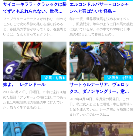
サイコーキララ - クラシックは勝
エルコンドルパサー～ロンシャ
てずとも忘れられない、世代屈
ンへと羽ばたいた怪鳥～
指の天才少女。
フェブラリーステークスが終わり、街のそ
年に一度、世界最強馬を決める大イベン
こかしこで次の季節の兆しを感じ始める
ト、凱旋門賞。毎年のように日本馬の挑戦
と、春競馬の季節がやってくる。春競馬と
は続いているが、その中で1999年に日本
いえば、なんと言ってもクラシ...
馬の4頭目として参戦したの...
「名馬」を語る
「名勝負」を語る
妹よ。 - レクレドール
サートゥルナーリア、ヴェロッ
クス、ダノンキングリー。意地
2006年8月20日、日曜日。市中に流行り始
めた新語「アラサー」の域に達しつつあっ
と意地がぶつかり合った、直
2019年4月14日、皐月賞の開催日。この
た私は札幌競馬場の喧騒の中に佇んでい
日、私は友人とともに現地・中山競馬場へ
線、三つ巴の大熱戦 - 2019年・
た。恐らく生で見るのは...
と足を運んでいた。レース前から熱気に包
皐月賞
まれていたこのレースは...