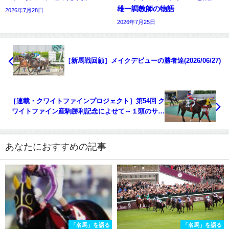
雄一調教師の物語
2026年7月28日
2026年7月25日
［新馬戦回顧］メイクデビューの勝者達(2026/06/27)
［連載・クワイトファインプロジェクト］第54回 ク
ワイトファイン産駒勝利記念によせて～１頭のサラ
ブレッドに寄せる人の思い～
あなたにおすすめの記事
「名馬」を語る
「名馬」を語る