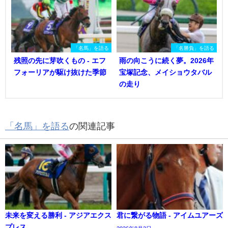
「名馬」を語る
「名勝負」を語る
残照の先に芽吹くもの - エフ
雨の向こうに続く夢。2026年
フォーリアが駆け抜けた季節
宝塚記念、メイショウタバル
の走り
「名馬」を語る
の関連記事
未来を変える勝利 - アジアエクス
君に繋がる物語 - アイムユアーズ
プレス