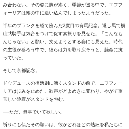
み合わない。その姿に胸が疼く。季節が巡る中で、エフフ
ォーリアは霧の中に迷い込んでしまったようだった。
半年のブランクを経て臨んだ2度目の有馬記念。返し馬で横
山武騎手は気合をつけて促す素振りを見せた。「こんなも
んじゃない」と願い、支えようとする姿にも見えた。時代
の主役が移ろう中で、彼らは力を取り戻そうと、懸命に抗
っていた。
そして京都記念。
ドウデュースの復活劇に沸くスタンドの前で、エフフォー
リアは歩みを止めた。歓声がどよめきに変わり、やがて重
苦しい静寂がスタンドを包む。
──ただ、無事でいて欲しい。
祈りにも似たその願いは、彼がどれほどの熱狂を私たちに