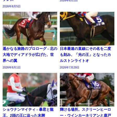
2026年8月2日
2026年8月5日
遥かなる旅路のプロローグ - 北の
日本最速の直線にその名を二度
大地でディアドラが広げた、世
も刻み、「光の王」となったカ
界への翼
ルストンライトオ
2026年8月1日
2026年7月29日
ショウナンマイティ - 暴君と龍
輝ける場所。スクリーンヒーロ
王、2頭の王に迫った末脚
ー・ウインカーネリアンと鹿戸