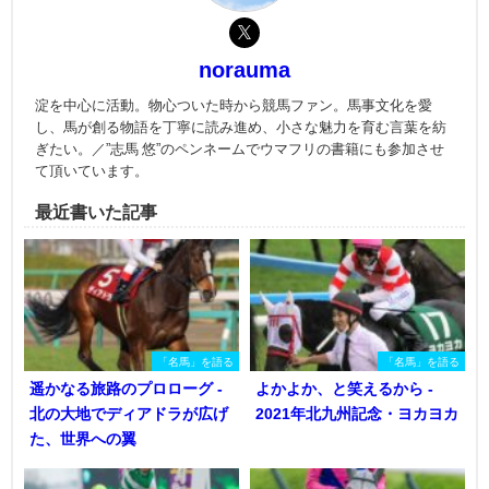
norauma
淀を中心に活動。物心ついた時から競馬ファン。馬事文化を愛
し、馬が創る物語を丁寧に読み進め、小さな魅力を育む言葉を紡
ぎたい。／”志馬 悠”のペンネームでウマフリの書籍にも参加させ
て頂いています。
最近書いた記事
「名馬」を語る
「名馬」を語る
遥かなる旅路のプロローグ -
よかよか、と笑えるから -
北の大地でディアドラが広げ
2021年北九州記念・ヨカヨカ
た、世界への翼