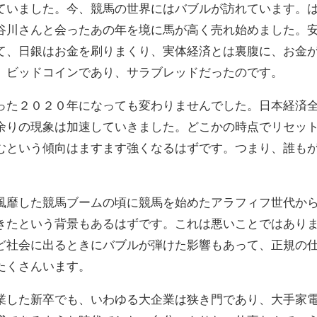
ていました。今、競馬の世界にはバブルが訪れています。
谷川さんと会ったあの年を境に馬が高く売れ始めました。
て、日銀はお金を刷りまくり、実体経済とは裏腹に、お金
、ビッドコインであり、サラブレッドだったのです。
った２０２０年になっても変わりませんでした。日本経済
余りの現象は加速していきました。どこかの時点でリセッ
むという傾向はますます強くなるはずです。つまり、誰も
風靡した競馬ブームの頃に競馬を始めたアラフィフ世代か
きたという背景もあるはずです。これは悪いことではあり
ど社会に出るときにバブルが弾けた影響もあって、正規の
たくさんいます。
業した新卒でも、いわゆる大企業は狭き門であり、大手家