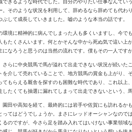
職できるような時代でした。自分のやりたい仕事なんてい
ー。そのような状況を利用して、辞めるなら辞めても代わ
つぶして成長していきました。嘘のような本当の話です。
の環境に精神的に病んでしまった人も多くいますし、今で
人もたくさんいます。何とかそんな中から死ぬ気で這い上
主になろうと思うのは当然の流れです。僕もその一人です
、さらに中央競馬で馬が溢れて出走できない状況が続いた
トを介して売れていることで、地方競馬の賞金も上がり、
ってもらえる厩舎を探すのも困難な時代であり、これ以上
走したくても抽選に漏れてしまって出走できないという、
、園田や高知を経て、最終的には岩手や佐賀にも訪れるか
とってはどうでしょうか。まさにレッドオーシャンなので
くるのですが、今さら足を踏み入れてはいけない事業領域
の感じ。競馬が好きだから馬主になりたいという想いを抜