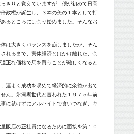
はっきりと覚えていますが、僕が初めて日高
安倍政権が誕生し、３本の矢の１本として打
があるところには余り始めました。そんなお
全体は大きくバランスを崩しましたが、そん
トされるまで、実体経済とはかけ離れた、余
が適正な価格で馬を買うことが難しくなると
ら、運よく成功を収めて経済的に余裕が出て
ません。氷河期世代と言われた１９７５年前
仕事に就けずにアルバイトで食いつなぎ、キ
電量販店の正社員になるために面接を第１０