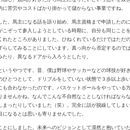
的に苦労やコストばかり掛かって儲からない事業ですね。
した。馬主になる話を語り始め、馬主資格まで申請したの
がこぞって参入しようとしている時期に、自分も同じこと
くれたところがありました。ひねくれているだけではただ
ずらしてみることにしています。真っ向から否定するので
みたり、異なるドアから入ろうとしたり。
というやつです。昔、僕は野球やサッカーなどの球技が好
のひとつとして、ドリブルをしていない状態で３歩以上歩
にも合わなかったのです。バスケットボールをやっている
りませんかね。なんでこんな不自然なことしなければなら
しまったりしていました（笑）。完全に話が脱線してしま
目になるとは思いも寄りませんでした。
ことにしました。未来へのビジョンとして漠然と抱いてい