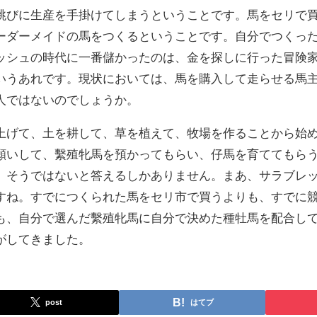
跳びに生産を手掛けてしまうということです。馬をセリで
ーダーメイドの馬をつくるということです。自分でつくっ
ッシュの時代に一番儲かったのは、金を探しに行った冒険
いうあれです。現状においては、馬を購入して走らせる馬
人ではないのでしょうか。
上げて、土を耕して、草を植えて、牧場を作ることから始
願いして、繫殖牝馬を預かってもらい、仔馬を育ててもら
、そうではないと答えるしかありません。まあ、サラブレ
すね。すでにつくられた馬をセリ市で買うよりも、すでに
も、自分で選んだ繫殖牝馬に自分で決めた種牡馬を配合し
がしてきました。
post
はてブ