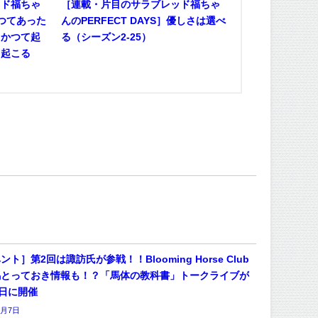
ッド福ちゃ
［連載・片目のサラブレッド福ちゃ
かつてあった
んのPERFECT DAYS］優しさは選べ
、かつて起
る（シーズン2-25）
も起こる
ント］第2回は諏訪氏が参戦！！Blooming Horse Club
馬とっておき情報も！？「馬体の教科書」トークライブが
4日に開催
8月7日