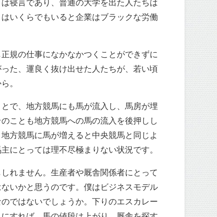
うは寝言であり、普通の大学を出た人たちは
りはいくらでもいると企業はブラックな労働
も正規の仕事になかなかつくことができずに
がった、運良く抜け出せた人たちが、若い頃
から。
ことで、地方競馬にも馬が流入し、馬房が埋
そのことも地方競馬への馬の流入を後押しし
、地方競馬に馬が増えると中央競馬と同じよ
馬主にとっては理不尽極まりない状況です。
もしれません。生産者や厩舎関係者にとって
はないかと思うのです。僕はビジネスモデル
なのではないでしょうか。下りのエスカレー
きにすれば、馬の値段は上がり、厩舎を探す