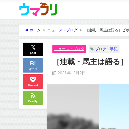
ホーム
ニュース・ブログ
［連載・馬主は語る］ピボッ
ニュース・ブログ
ブログ・手記
post
［連載・馬主は語る］
はてブ
2021年12月2日
Pocket
Feedly