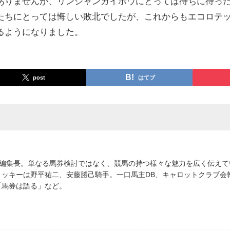
ありませんが、リンシャンカイホウにとっては待ちに待っ
たちにとっては悔しい敗北でしたが、これからもエコロテ
るようになりました。
post
はてブ
S」編集長。単なる馬券検討ではなく、競馬の持つ様々な魅力を広く伝え
ョッキーは野平祐二、安藤勝己騎手。一口馬主DB、キャロットクラブ会
「馬券は語る」など。