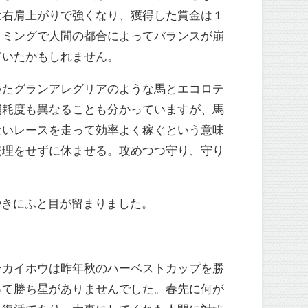
は右肩上がりで強くなり、獲得した賞金は１
イミングで人間の都合によってバランスが崩
ていたかもしれません。
いたグランアレグリアのような馬とエコロテ
消耗度も異なることも分かっていますが、馬
ないレースを走って効率よく稼ぐという意味
無理をせずに休ませる。攻めつつ守り、守り
。
ぶやきにふと目が留まりました。
ンカイホウは昨年秋のハーベストカップを勝
って勝ち星がありませんでした。春先に何が