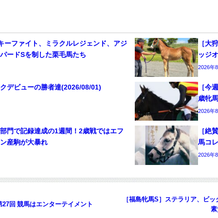
キーファイト、ミラクルレジェンド、アジ
［大狩
パードSを制した栗毛馬たち
ッジ
2026年
ビューの勝者達(2026/08/01)
［今週
歳牝
2026年
部門で記録達成の1週間！2歳戦ではエフ
［絶
キン産駒が大暴れ
馬コレ
2026年
［福島牝馬S］ステラリア、ビッ
27回 競馬はエンターテイメント
素