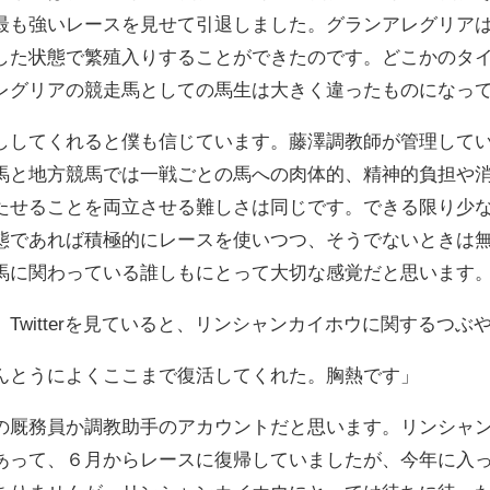
最も強いレースを見せて引退しました。グランアレグリア
した状態で繁殖入りすることができたのです。どこかのタ
レグリアの競走馬としての馬生は大きく違ったものになっ
ししてくれると僕も信じています。藤澤調教師が管理して
馬と地方競馬では一戦ごとの馬への肉体的、精神的負担や
たせることを両立させる難しさは同じです。できる限り少
態であれば積極的にレースを使いつつ、そうでないときは
馬に関わっている誰しもにとって大切な感覚だと思います
Twitterを見ていると、リンシャンカイホウに関するつ
んとうによくここまで復活してくれた。胸熱です」
の厩務員か調教助手のアカウントだと思います。リンシャ
あって、６月からレースに復帰していましたが、今年に入