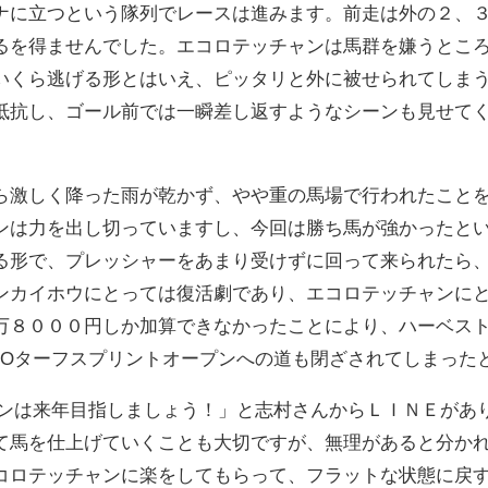
ナに立つという隊列でレースは進みます。前走は外の２、
るを得ませんでした。エコロテッチャンは馬群を嫌うとこ
いくら逃げる形とはいえ、ピッタリと外に被せられてしま
抵抗し、ゴール前では一瞬差し返すようなシーンも見せて
ら激しく降った雨が乾かず、やや重の馬場で行われたこと
ンは力を出し切っていますし、今回は勝ち馬が強かったと
る形で、プレッシャーをあまり受けずに回って来られたら
ンカイホウにとっては復活劇であり、エコロテッチャンに
万８０００円しか加算できなかったことにより、ハーベス
ROターフスプリントオープンへの道も閉ざされてしまった
プンは来年目指しましょう！」と志村さんからＬＩＮＥがあ
て馬を仕上げていくことも大切ですが、無理があると分か
コロテッチャンに楽をしてもらって、フラットな状態に戻