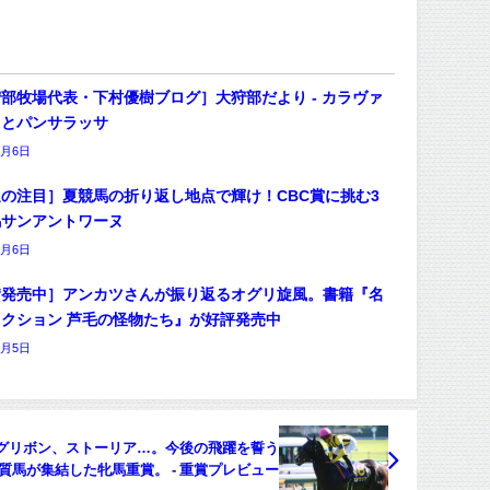
部牧場代表・下村優樹ブログ］大狩部だより - カラヴァ
オとパンサラッサ
8月6日
の注目］夏競馬の折り返し地点で輝け！CBC賞に挑む3
馬サンアントワーヌ
8月6日
賛発売中］アンカツさんが振り返るオグリ旋風。書籍『名
クション 芦毛の怪物たち』が好評発売中
8月5日
グリボン、ストーリア…。今後の飛躍を誓う
質馬が集結した牝馬重賞。 - 重賞プレビュー