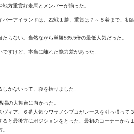
や地方重賞好走馬とメンバーが揃った。
バーアイランドは、22戦１勝、重賞は７～８着まで、初距
たらない。当然ながら単勝535.5倍の最低人気だった。
いですけど、本当に離れた能力差があった」
。
るしかないって、腹を括りました」
良馬場の大舞台に向かった。
スヴィア、６番人気ウワサノシブコがレースを引っ張って
すると最後方にポジションをとった、最初のコーナーから１
方。