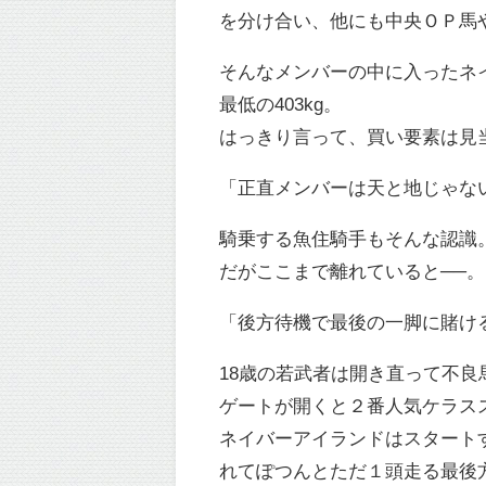
を分け合い、他にも中央ＯＰ馬
そんなメンバーの中に入ったネイ
最低の403kg。
はっきり言って、買い要素は見当
「正直メンバーは天と地じゃな
騎乗する魚住騎手もそんな認識
だがここまで離れていると──。
「後方待機で最後の一脚に賭け
18歳の若武者は開き直って不
ゲートが開くと２番人気ケラス
ネイバーアイランドはスタート
れてぽつんとただ１頭走る最後