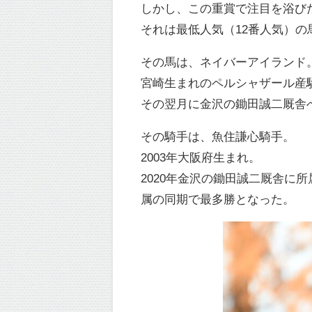
しかし、この重賞で注目を浴び
それは最低人気（12番人気）
その馬は、ネイバーアイランド
宮崎生まれのペルシャザール産
その翌月に金沢の鋤田誠二厩舎へ
その騎手は、魚住謙心騎手。
2003年大阪府生まれ。
2020年金沢の鋤田誠二厩舎に
属の同期で最多勝となった。