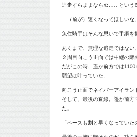
追走すらままならぬ……という
「（前が）速くなってほしいな
魚住騎手はそんな思いで手綱を
あくまで、無理な追走ではない
２周目向こう正面では中継の隊
だがこの時、遥か前方では110
願望は叶っていた。
向こう正面でネイバーアイラン
そして、最後の直線。遥か前方
た。
「ペースも割と早くなっていた
最後の一脚に賭けたのが、功を