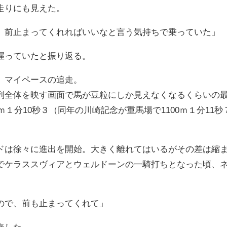
走りにも見えた。
、前止まってくれればいいなと言う気持ちで乗っていた」
握っていたと振り返る。
、マイペースの追走。
列全体を映す画面で馬が豆粒にしか見えなくなるくらいの
0ｍ１分10秒３（同年の川崎記念が重馬場で1100ｍ１分1
ドは徐々に進出を開始。大きく離れてはいるがその差は縮
でケラススヴィアとウェルドーンの一騎打ちとなった頃、
ので、前も止まってくれて」
奏した。