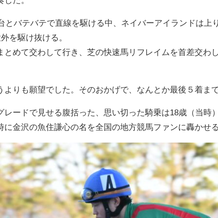
秒台とバテバテで直線を駆ける中、ネイバーアイランドは上り4
大外を駆け抜ける。
まとめて交わして行き、芝の快速馬リフレイムを首差交わ
うよりも願望でした。そのおかげで、なんとか最後５着ま
グレードで見せる腹括った、思い切った騎乗は18歳（当時
時に金沢の魚住謙心の名を全国の地方競馬ファンに轟かせ