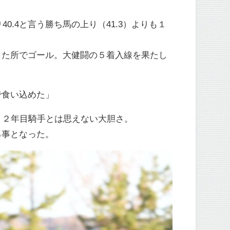
0.4と言う勝ち馬の上り（41.3）よりも１
した所でゴール。大健闘の５着入線を果たし
で食い込めた」
）２年目騎手とは思えない大胆さ。
る事となった。