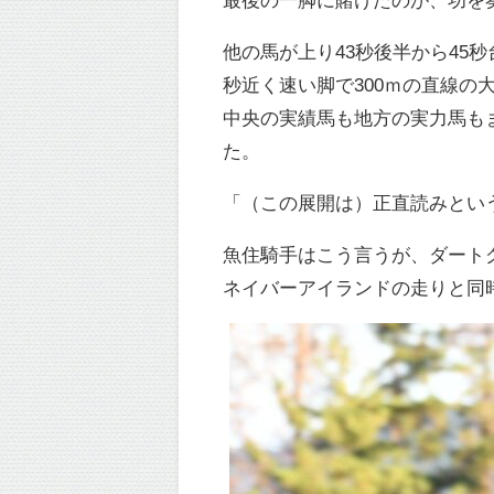
他の馬が上り43秒後半から45
秒近く速い脚で300ｍの直線の
中央の実績馬も地方の実力馬も
た。
「（この展開は）正直読みとい
魚住騎手はこう言うが、ダート
ネイバーアイランドの走りと同