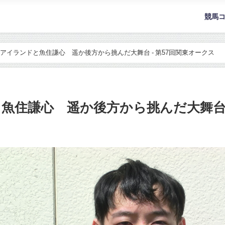
競馬
アイランドと魚住謙心 遥か後方から挑んだ大舞台 - 第57回関東オークス
魚住謙心 遥か後方から挑んだ大舞台 -