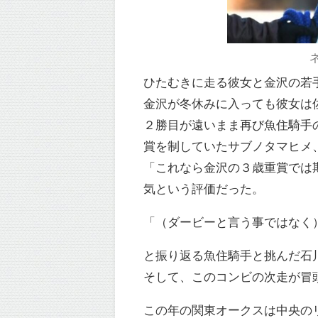
ひたむきに走る彼女と金沢の若
金沢が冬休みに入っても彼女は
２勝目が遠いまま再び魚住騎手
賞を制していたサブノタマヒメ
「これなら金沢の３歳重賞では期
気という評価だった。
「（ダービーと言う事ではなく
と振り返る魚住騎手と挑んだ石
そして、このコンビの次走が冒
この年の関東オークスは中央の