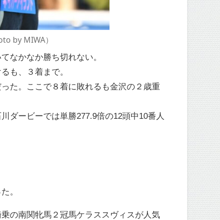
 by MIWA）
いてなかなか勝ち切れない。
けるも、３着まで。
だった。ここで８着に敗れるも金沢の２歳重
ービーでは単勝277.9倍の12頭中10番人
った。
騎乗の南関牝馬２冠馬ケラススヴィスが人気