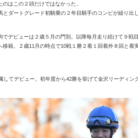
たのはこの２頭だけではなかった。
の馬とダートグレード初騎乗の２年目騎手のコンビが繰り出
。
駒でデビューは２歳５月の門別。以降毎月走り続けて９戦目
移籍。２歳11月の時点で10戦１勝２着１回着外８回と着
所属してデビュー。初年度から42勝を挙げて金沢リーディン