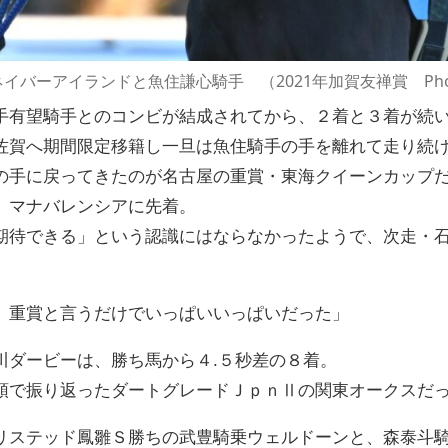
ネイバーアイランドと魚住謙心騎手 （2021年加賀友禅賞 Photo
手有望騎手とのコンビが結成されてから、２着と３着が続
佐賀へ期間限定移籍し一旦は魚住騎手の手を離れて走り続
の手に戻ってきたのが名古屋の重賞・東海クイーンカップ
、マナバレンシアに先着。
待できる」という認識にはならなかったようで、次走・石川ダ
）重賞と言うだけでいっぱいいっぱいだった」
川ダービーは、勝ち馬から４.５秒差の８着。
頭で振り返ったダートグレードＪｐｎⅡの関東オークスだ
リステッド鳳雛Ｓ勝ちの武豊騎乗ウェルドーンと、森泰斗