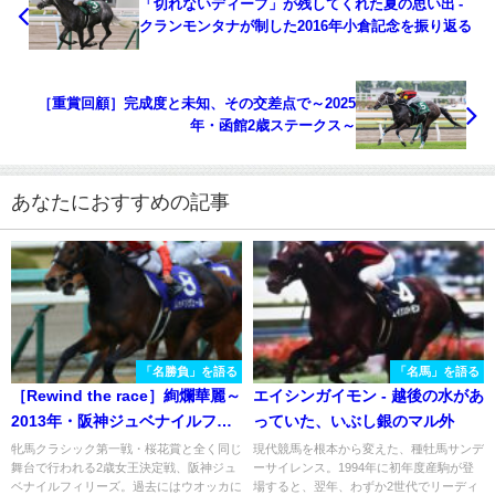
「切れないディープ」が残してくれた夏の思い出 -
クランモンタナが制した2016年小倉記念を振り返る
［重賞回顧］完成度と未知、その交差点で～2025
年・函館2歳ステークス～
あなたにおすすめの記事
「名勝負」を語る
「名馬」を語る
［Rewind the race］絢爛華麗～
エイシンガイモン - 越後の水があ
2013年・阪神ジュベナイルフィ
っていた、いぶし銀のマル外
リーズ～
牝馬クラシック第一戦・桜花賞と全く同じ
現代競馬を根本から変えた、種牡馬サンデ
舞台で行われる2歳女王決定戦、阪神ジュ
ーサイレンス。1994年に初年度産駒が登
ベナイルフィリーズ。過去にはウオッカに
場すると、翌年、わずか2世代でリーディ