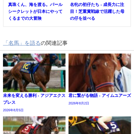
真珠くん、海を渡る。パール
名牝の初仔たち - 成長力に注
シークレットが日本にやって
目！芝重賞戦線で活躍した母
くるまでの大冒険
の仔を並べる
「名馬」を語る
の関連記事
未来を変える勝利 - アジアエクス
君に繋がる物語 - アイムユアーズ
プレス
2026年8月2日
2026年8月5日