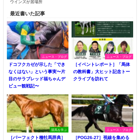
ウインズが居場所
最近書いた記事
ニュース・ブログ
ニュース・ブログ
ドコフクカゼが示した「でき
［イベントレポート］「馬体
なくはない」という事実〜片
の教科書」大ヒット記念トー
目のサラブレッド福ちゃんデ
クライブを訪れて
ビュー観戦記〜
競馬を学ぶ
ニュース・ブログ
［パーフェクト種牡馬辞典］
［POG26-27］視線を集める