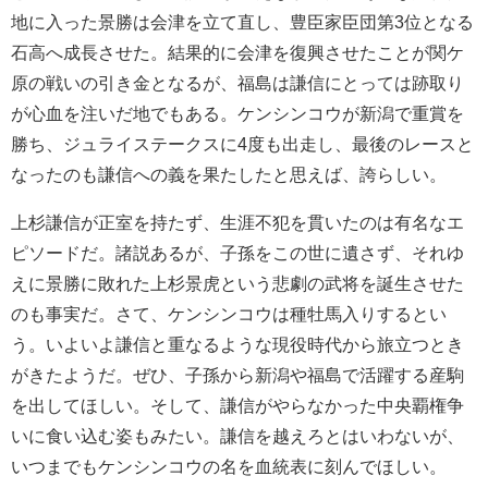
地に入った景勝は会津を立て直し、豊臣家臣団第3位となる
石高へ成長させた。結果的に会津を復興させたことが関ケ
原の戦いの引き金となるが、福島は謙信にとっては跡取り
が心血を注いだ地でもある。ケンシンコウが新潟で重賞を
勝ち、ジュライステークスに4度も出走し、最後のレースと
なったのも謙信への義を果たしたと思えば、誇らしい。
上杉謙信が正室を持たず、生涯不犯を貫いたのは有名なエ
ピソードだ。諸説あるが、子孫をこの世に遺さず、それゆ
えに景勝に敗れた上杉景虎という悲劇の武将を誕生させた
のも事実だ。さて、ケンシンコウは種牡馬入りするとい
う。いよいよ謙信と重なるような現役時代から旅立つとき
がきたようだ。ぜひ、子孫から新潟や福島で活躍する産駒
を出してほしい。そして、謙信がやらなかった中央覇権争
いに食い込む姿もみたい。謙信を越えろとはいわないが、
いつまでもケンシンコウの名を血統表に刻んでほしい。