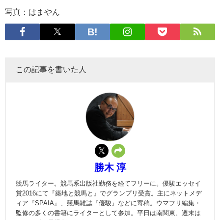
写真：はまやん
この記事を書いた人
勝木 淳
競馬ライター。競馬系出版社勤務を経てフリーに。優駿エッセイ
賞2016にて『築地と競馬と』でグランプリ受賞。主にネットメデ
ィア『SPAIA』、競馬雑誌『優駿』などに寄稿。ウマフリ編集・
監修の多くの書籍にライターとして参加。平日は南関東、週末は