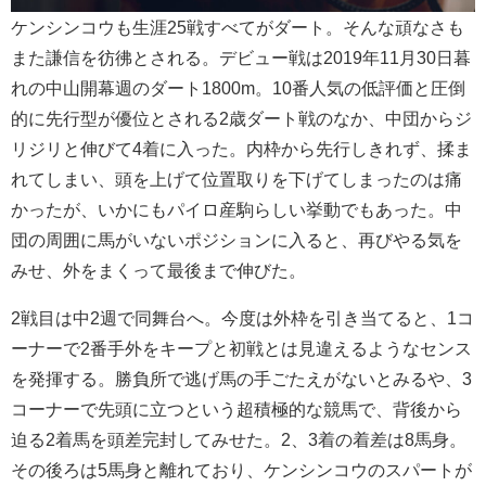
ケンシンコウも生涯25戦すべてがダート。そんな頑なさも
また謙信を彷彿とされる。デビュー戦は2019年11月30日暮
れの中山開幕週のダート1800m。10番人気の低評価と圧倒
的に先行型が優位とされる2歳ダート戦のなか、中団からジ
リジリと伸びて4着に入った。内枠から先行しきれず、揉ま
れてしまい、頭を上げて位置取りを下げてしまったのは痛
かったが、いかにもパイロ産駒らしい挙動でもあった。中
団の周囲に馬がいないポジションに入ると、再びやる気を
みせ、外をまくって最後まで伸びた。
2戦目は中2週で同舞台へ。今度は外枠を引き当てると、1コ
ーナーで2番手外をキープと初戦とは見違えるようなセンス
を発揮する。勝負所で逃げ馬の手ごたえがないとみるや、3
コーナーで先頭に立つという超積極的な競馬で、背後から
迫る2着馬を頭差完封してみせた。2、3着の着差は8馬身。
その後ろは5馬身と離れており、ケンシンコウのスパートが