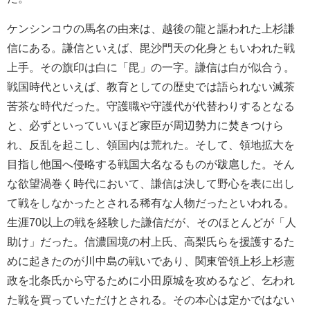
ケンシンコウの馬名の由来は、越後の龍と謳われた上杉謙
信にある。謙信といえば、毘沙門天の化身ともいわれた戦
上手。その旗印は白に「毘」の一字。謙信は白が似合う。
戦国時代といえば、教育としての歴史では語られない滅茶
苦茶な時代だった。守護職や守護代が代替わりするとなる
と、必ずといっていいほど家臣が周辺勢力に焚きつけら
れ、反乱を起こし、領国内は荒れた。そして、領地拡大を
目指し他国へ侵略する戦国大名なるものが跋扈した。そん
な欲望渦巻く時代において、謙信は決して野心を表に出し
て戦をしなかったとされる稀有な人物だったといわれる。
生涯70以上の戦を経験した謙信だが、そのほとんどが「人
助け」だった。信濃国境の村上氏、高梨氏らを援護するた
めに起きたのが川中島の戦いであり、関東管領上杉上杉憲
政を北条氏から守るために小田原城を攻めるなど、乞われ
た戦を買っていただけとされる。その本心は定かではない