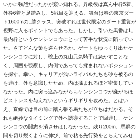
いかに強烈だったかが窺い知れる。昇級後は真ん中枠5着、
外枠6着と足踏みし、5戦目を迎える。舞台は春の東京ダー
ト1600mの1勝クラス。突破すれば世代限定のダート重賞が
視野に入るポイントでもあった。しかし、引いた馬番は1。
最内枠というケンシンコウにとって苦手な状況に陥ってい
た。さてどんな策を巡らせるか。ゲートをゆっくり出たケ
ンシンコウに対し、鞍上の丸山元気騎手は急かすことな
く、周囲を観察し、内側であっても揉まれないポジション
を探す。幸い、キャリアが浅いライバルたちも砂を被るの
を避け、外を意識したため、内は揉まれるほど密集してい
なかった。内に突っ込みながらもケンシンコウが嫌がるほ
どストレスを与えないというギリギリを攻めた。とはい
え、直線では目の前に踏ん張る馬たちが立ちはだかる。そ
れも絶妙なタイミングで外へ誘導することで回避し、ケン
シンコウの闘志を消させはしなかった。残り200m、馬群の
間を切り裂くように伸び、前で粘る先行勢をとらえてみせ