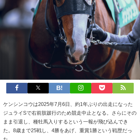
ケンシンコウは2025年7月6日、約1年ぶりの出走になった
ジュライSで右前肢跛行のため競走中止となる。さらにその
まま引退し、種牡馬入りするという一報が飛び込んでき
た。8歳まで25戦し、4勝をあげ、重賞1勝という戦歴だっ
た。