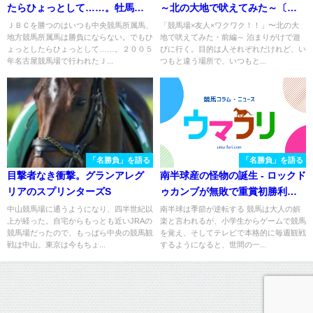
たらひょっとして……。牡馬を
～北の大地で吠えてみた～〔前
相手に残り５０ｍまで先頭だっ
編〕
ＪＢＣを勝つのはいつも中央競馬所属馬、
「競馬場×友人×ワクワク！！」〜北の大
地方競馬所属馬は勝負にならない。でもひ
地で吠えてみた・前編～ 泊まりがけで遊
た、ダートの名牝レイナワル
ょっとしたらひょっとして……。２００５
びに行く。目的は人それぞれだけれど、い
ツ。
年名古屋競馬場で行われたＪ...
つもと違う場所で、いつもと...
「名勝負」を語る
「名勝負」を語る
目撃者なき衝撃。グランアレグ
南半球産の怪物の誕生 - ロックド
リアのスプリンターズS
ゥカンブが無敗で重賞初勝利し
た2007年ラジオNIKKEI賞を振り
中山競馬場に通うようになり、四半世紀以
南半球は季節が逆転する 競馬は大人の娯
上が経った。自宅からもっとも近いJRAの
楽と言われるが、小学生からゲームで競馬
返る
競馬場だったので、もっぱら中央の競馬観
を覚え、そしてテレビで本格的に毎週観戦
戦は中山。東京は今もちょ...
するようになると、世間の一...