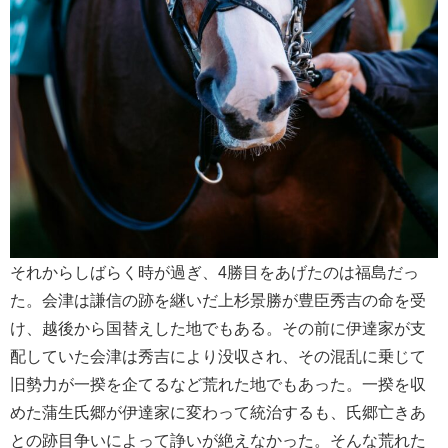
それからしばらく時が過ぎ、4勝目をあげたのは福島だっ
た。会津は謙信の跡を継いだ上杉景勝が豊臣秀吉の命を受
け、越後から国替えした地でもある。その前に伊達家が支
配していた会津は秀吉により没収され、その混乱に乗じて
旧勢力が一揆を企てるなど荒れた地でもあった。一揆を収
めた蒲生氏郷が伊達家に変わって統治するも、氏郷亡きあ
との跡目争いによって諍いが絶えなかった。そんな荒れた