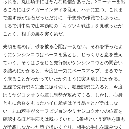
られる。丸山騎手にはそんな確信があった。2コーナーを出
るころにはタイガーインディを従え、ハナに立つ。これま
で差す形が定石だっただけに、予想外の作戦でもあった。
まるで川中島で山本勘助の「キツツキ戦法」を見破ったが
ごとく、相手の裏を突く策だ。
先頭を進めば、砂を被る心配は一切ない。それを悟ったよ
うにケンシンコウはペースを落とし、じっくりと息を整え
ていく。そうはさせじと先行勢がケンシンコウとの間合い
を詰めにかかると、今度は一気にペースアップ。まるでそ
う来ることがわかっていたかのように突き放しにかかる。
直線で先行勢を完全に振り切り、独走態勢に入ると、今度
はミヤジコクオウら差し馬勢が攻めてくる。しかし、心身
ともに余裕をもったパイロ産駒はそう易々とバテはしな
い。丸山騎手がターフビジョンやミヤジコクオウの位置を
確認するほど手応えは残っていた。1番枠という窮地を誰も
が予想しなかった策で掻いくぐり、相手の手札を読みつく