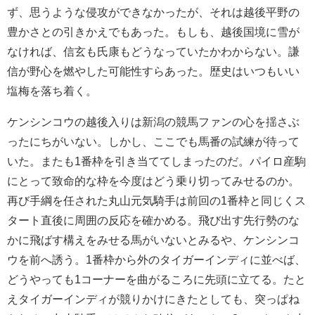
ず、思うような侵攻ができなかったが、それは越後平野の
豊かさとの引きかえでもあった。もしも、越後国境に雪が
なければ、信玄も氏康もどうなっていたかわからない。謙
信が野心を燃やした可能性すらあった。歴史はいつもいい
塩梅を落ち着く。
ケンシンコウの越後入りは新潟の競馬ファンの心を揺さぶ
ったにちがいない。しかし、ここでも馬番の試練が待って
いた。またも1番枠を引き当ててしまったのだ。パイロ産駒
にとって致命的な枠を今度はどう乗り切ってみせるのか。
再び手綱を任された丸山元気騎手は前回の1番枠と同じくス
タート直後に周囲の反応を確かめる。飛び出す先行勢のな
かに飛ばす構えをみせる馬がいないとみるや、ケンシンコ
ウを前へ誘う。1番枠から外のタイガーインディに並べば、
どうやっても1コーナーを曲がるころに先頭に立てる。たと
えタイガーインディが競りかけにきたとしても、突っぱね