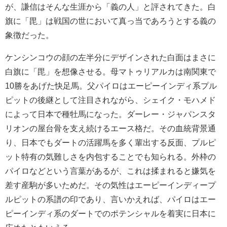
が、謙信はそんな生涯から「義の人」と評されてきた。白
旗に「毘」は戦国の世において真っ当であろうとする義の
象徴だった。
ケンシンコウの顔の左半分にデザインされた白面はまさに
白旗に「毘」を想像させる。母マトゥリアルカは南関東で
10勝をあげた快足馬。父パイロはエーピーインディ系プル
ピットの後継として注目されながら、シェイク・モハメド
によって日本で種牡馬になった。ダーレー・ジャパンスタ
リオンの屋台骨を支え続けるエース格だ。その血統背景通
り、日本でもダートの活躍馬を多く輩出する反面、プルピ
ット特有の気難しさを内包することでも知られる。外枠の
パイロなどという言葉があるが、これは揉まれると嫌気を
差す産駒が多いためだ。その気性はエーピーインディープ
ルピットの系譜の印であり、言いかえれば、パイロはエー
ピーインディ系のダートでのポテンシャルを着実に日本に