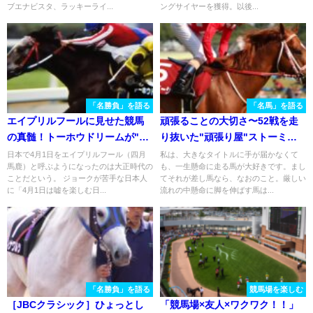
ブエナビスタ、ラッキーライ...
ングサイヤーを獲得。以後...
「名勝負」を語る
「名馬」を語る
エイプリルフールに見せた競馬
頑張ることの大切さ〜52戦を走
の真髄！トーホウドリームが"世
り抜いた"頑張り屋"ストーミー
紀末覇王"に勝利した2001年・産
シー〜
日本で4月1日をエイプリルフール（四月
私は、大きなタイトルに手が届かなくて
馬鹿）と呼ぶようになったのは大正時代の
も、一生懸命に走る馬が大好きです。まし
経大阪杯を振り返る。
ことだという。 ジョークが苦手な日本人
てそれが差し馬なら、なおのこと。厳しい
に「4月1日は嘘を楽しむ日...
流れの中懸命に脚を伸ばす馬は...
「名勝負」を語る
競馬場を楽しむ
［JBCクラシック］ひょっとし
「競馬場×友人×ワクワク！！」