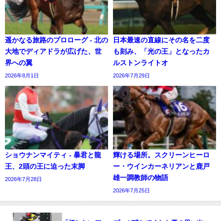
遥かなる旅路のプロローグ - 北の
日本最速の直線にその名を二度
大地でディアドラが広げた、世
も刻み、「光の王」となったカ
界への翼
ルストンライトオ
2026年8月1日
2026年7月29日
ショウナンマイティ - 暴君と龍
輝ける場所。スクリーンヒーロ
王、2頭の王に迫った末脚
ー・ウインカーネリアンと鹿戸
雄一調教師の物語
2026年7月28日
2026年7月25日