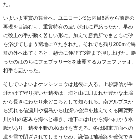
た。
いよいよ重賞の舞台へ。ユニコーンSは内目6番から前走の
再現を目論むも、重賞特有の速い流れに戸惑ったか、早め
に鞍上の手が動く苦しい形に。加えて勝負所でまともに砂
を浴びてしまう窮地に立たされた。それでも残り200mで馬
群の外へ出てくると、懸命に伸びて3着まで押し上げた。勝
ったのはのちにフェブラリーSを連覇するカフェファラオ。
相手も悪かった。
そしていよいよケンシンコウは越後に入る。上杉謙信が生
涯かけて守り抜いた越後は、海と山に囲まれた豊かな土壌
から長きにわたり米どころとして知られる。南アルプスか
ら流れる信濃川や福島から山深い会津を越えてくる阿賀野
川が山の恵みを海へと導き、地下には山から海へ向かう水
脈があり、越後平野の水はけを支える。冬は関東方面への
道を雪で閉ざされてしまうため、謙信は補給路を確保でき