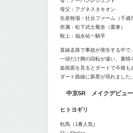
母：アーバンレジェンド
母父：アグネスタキオン
生産牧場：社台ファーム（千歳
所属：松下武士厩舎（栗東）
鞍上：福永祐一騎手
直線走路で事故が発生する中で
一頭だけ脚の回転が違い、素晴
血統面を見るとダートで今後も
ダート路線に新星が現れました
中京5R メイクデビュー中京
ヒトヨギリ
牝馬（1番人気）
父：Shalaa