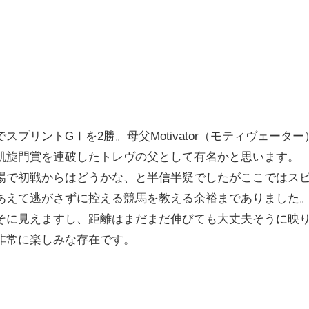
産でスプリントGⅠを2勝。母父Motivator（モティヴェ
凱旋門賞を連破したトレヴの父として有名かと思います。
場で初戦からはどうかな、と半信半疑でしたがここではス
あえて逃がさずに控える競馬を教える余裕までありました
そに見えますし、距離はまだまだ伸びても大丈夫そうに映
非常に楽しみな存在です。