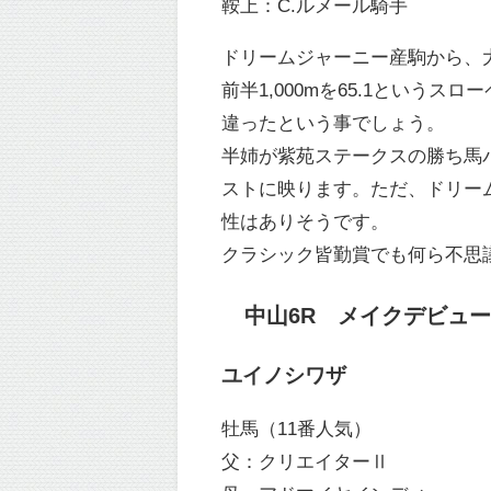
鞍上：C.ルメール騎手
ドリームジャーニー産駒から、
前半1,000mを65.1とい
違ったという事でしょう。
半姉が紫苑ステークスの勝ち馬パ
ストに映ります。ただ、ドリー
性はありそうです。
クラシック皆勤賞でも何ら不思
中山6R メイクデビュー中山
ユイノシワザ
牡馬（11番人気）
父：クリエイターⅡ