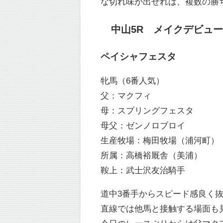
な切れ味が出せれば、複数の勝
中山5R メイクデビュー中
ペイシャフェスタ
牝馬（6番人気）
父：マクフィ
母：スプリングフェスタ
母父：ゼンノロブロイ
生産牧場：梅田牧場（浦河町）
所属：高橋裕厩舎（美浦）
鞍上：武士沢友治騎手
道中3番手からスピード感良く
直線では他馬と接触する場面も