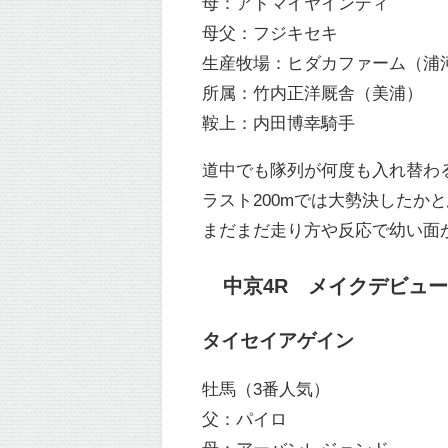
母：アドマイヤインディ
母父：フジキセキ
生産牧場：ヒダカファーム（浦
所属：竹内正洋厩舎（美浦）
鞍上：内田博幸騎手
道中でも隊列が何度も入れ替わ
ラスト200mでは大勢決した
まだまだ走り方や反応で幼い面
中京4R メイクデビュー中京
タイセイアゲイン
牡馬（3番人気）
父：パイロ