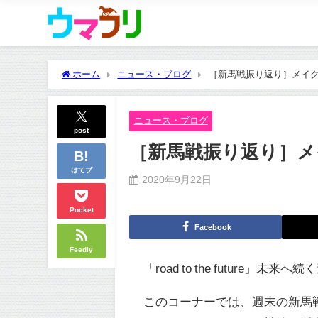
ホーム
ニュース・ブログ
［新馬戦振り返り］メイクデビュ
ニュース・ブログ
post
［新馬戦振り返り］メイクデ
はてブ
2020年9月22日
Pocket
Facebook
Feedly
「road to the future」未来へ
このコーナーでは、週末の新馬