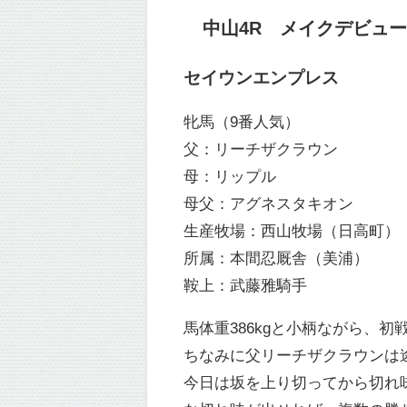
中山4R メイクデビュー中山
セイウンエンプレス
牝馬（9番人気）
父：リーチザクラウン
母：リップル
母父：アグネスタキオン
生産牧場：西山牧場（日高町）
所属：本間忍厩舎（美浦）
鞍上：武藤雅騎手
馬体重386kgと小柄ながら、
ちなみに父リーチザクラウンは
今日は坂を上り切ってから切れ