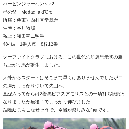
ハービンジャー×ルパン2
母の父：Medaglia d'Oro
所属：栗東）西村真幸厩舎
生産：谷川牧場
鞍上：和田竜二騎手
484㎏ 1番人気 8枠12番
ターファイトクラブにおける、この世代の所属馬最初の勝
ち上がり馬が誕生しました。
大外からスタートはそこまで早くはありませんでしたが二
の脚がしっかりついて先団へ。
直線入ってからは2着馬ピアスアモリスとの一騎打ち状態と
なりましたが最後までしっかり伸びました。
距離延長もこなせそうで、今後が楽しみな1頭です。