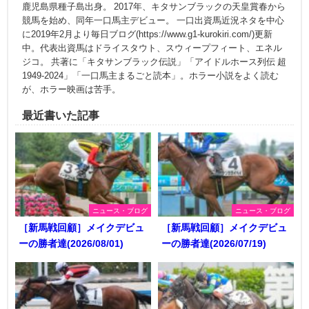
鹿児島県種子島出身。 2017年、キタサンブラックの天皇賞春から
競馬を始め、同年一口馬主デビュー。 一口出資馬近況ネタを中心
に2019年2月より毎日ブログ(https://www.g1-kurokiri.com/)更新
中。代表出資馬はドライスタウト、スウィープフィート、エネル
ジコ。 共著に「キタサンブラック伝説」「アイドルホース列伝 超
1949-2024」「一口馬主まるごと読本」。ホラー小説をよく読む
が、ホラー映画は苦手。
最近書いた記事
ニュース・ブログ
ニュース・ブログ
［新馬戦回顧］メイクデビュ
［新馬戦回顧］メイクデビュ
ーの勝者達(2026/08/01)
ーの勝者達(2026/07/19)