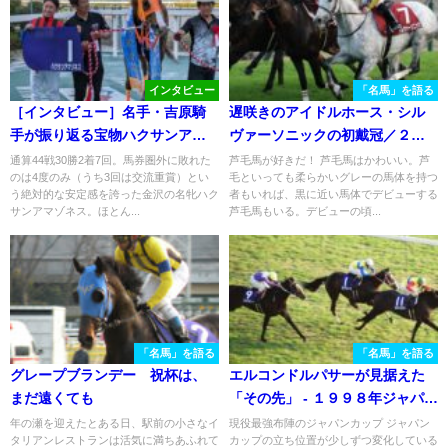
インタビュー
「名馬」を語る
［インタビュー］名手・吉原騎
遅咲きのアイドルホース・シル
手が振り返る宝物ハクサンアマ
ヴァーソニックの初戴冠／２０
ゾネスとの年月
２２年ステイヤーズステークス
通算44戦30勝2着7回。馬券圏外に敗れた
芦毛馬が好きだ！ 芦毛馬はかわいい。芦
のは4度のみ（うち3回は交流重賞）とい
毛といっても柔らかいグレーの馬体を持つ
う絶対的な安定感を誇った金沢の名牝ハク
者もいれば、黒に近い馬体でデビューする
サンアマゾネス。ほとん...
芦毛馬もいる。デビューの頃...
「名馬」を語る
「名馬」を語る
グレープブランデー 祝杯は、
エルコンドルパサーが見据えた
まだ遠くても
「その先」 - １９９８年ジャパン
カップ
年の瀬を迎えたとある日、駅前の小さなイ
現役最強布陣のジャパンカップ ジャパン
タリアンレストランは活気に満ちあふれて
カップの立ち位置が少しずつ変化している