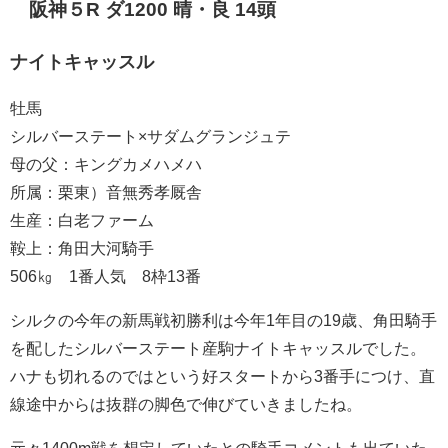
阪神５R ダ1200 晴・良 14頭
ナイトキャッスル
牡馬
シルバーステート×サダムグランジュテ
母の父：キングカメハメハ
所属：栗東）音無秀孝厩舎
生産：白老ファーム
鞍上：角田大河騎手
506㎏ 1番人気 8枠13番
シルクの今年の新馬戦初勝利は今年1年目の19歳、角田騎手
を配したシルバーステート産駒ナイトキャッスルでした。
ハナも切れるのではという好スタートから3番手につけ、直
線途中からは抜群の脚色で伸びていきましたね。
元々1400m戦を想定していたとの騎手コメントも出ていた