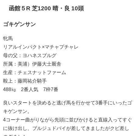
函館５R 芝1200 晴・良 10頭
ゴキゲンサン
牝馬
リアルインパクト×マチャプチャレ
母の父：ヨハネスブルグ
所属：美浦）伊藤大士厩舎
生産：チェスナットファーム
鞍上：藤岡祐介騎手
488㎏ 2番人気 7枠7番
良いスタートを決めると逃げ馬を行かせて3番手にいったゴ
キゲンサン。
4コーナー曲がりながら先頭に並びかけると直線入ってすぐ
に抜け出し、ブルジュドバイが差してきましたがクビ差し