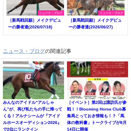
ニュース・ブログ
ニュース・ブログ
［新馬戦回顧］メイクデビュ
［新馬戦回顧］メイクデビュ
ーの勝者達(2026/07/18)
ーの勝者達(2026/06/27)
ニュース・ブログ
の関連記事
みんなのアイドル“アルしゃ
［イベント］第2回は諏訪氏が参
ん”が、再び私たちの手に帰って
戦！！Blooming Horse Club募
くる！アルナシームが『アイド
集馬とっておき情報も！？「馬
ルホースオーディション2026』
体の教科書」トークライブが8月
で2位にランクイン
14日に開催