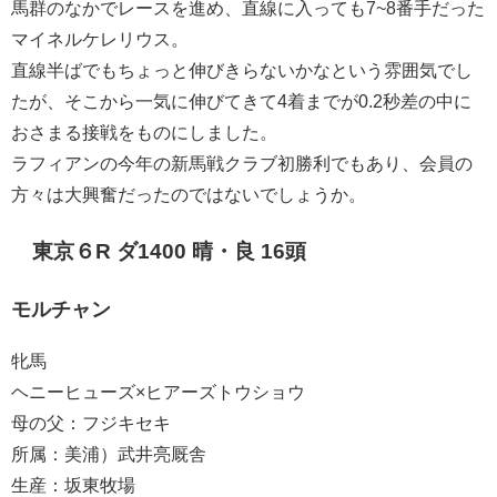
馬群のなかでレースを進め、直線に入っても7~8番手だった
マイネルケレリウス。
直線半ばでもちょっと伸びきらないかなという雰囲気でし
たが、そこから一気に伸びてきて4着までが0.2秒差の中に
おさまる接戦をものにしました。
ラフィアンの今年の新馬戦クラブ初勝利でもあり、会員の
方々は大興奮だったのではないでしょうか。
東京６R ダ1400 晴・良 16頭
モルチャン
牝馬
ヘニーヒューズ×ヒアーズトウショウ
母の父：フジキセキ
所属：美浦）武井亮厩舎
生産：坂東牧場