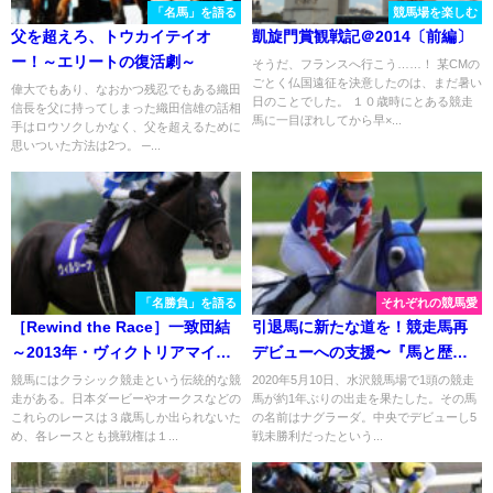
「名馬」を語る
競馬場を楽しむ
父を超えろ、トウカイテイオ
凱旋門賞観戦記＠2014〔前編〕
ー！～エリートの復活劇～
そうだ、フランスへ行こう……！ 某CMの
ごとく仏国遠征を決意したのは、まだ暑い
偉大でもあり、なおかつ残忍でもある織田
日のことでした。 １０歳時にとある競走
信長を父に持ってしまった織田信雄の話相
馬に一目ぼれしてから早×...
手はロウソクしかなく、父を超えるために
思いついた方法は2つ。 ─...
「名勝負」を語る
それぞれの競馬愛
［Rewind the Race］一致団結
引退馬に新たな道を！競走馬再
～2013年・ヴィクトリアマイル
デビューへの支援〜『馬と歴史
～
と未来の会』の取り組みとは〜
競馬にはクラシック競走という伝統的な競
2020年5月10日、水沢競馬場で1頭の競走
走がある。日本ダービーやオークスなどの
馬が約1年ぶりの出走を果たした。その馬
これらのレースは３歳馬しか出られないた
の名前はナグラーダ。中央でデビューし5
め、各レースとも挑戦権は１...
戦未勝利だったという...