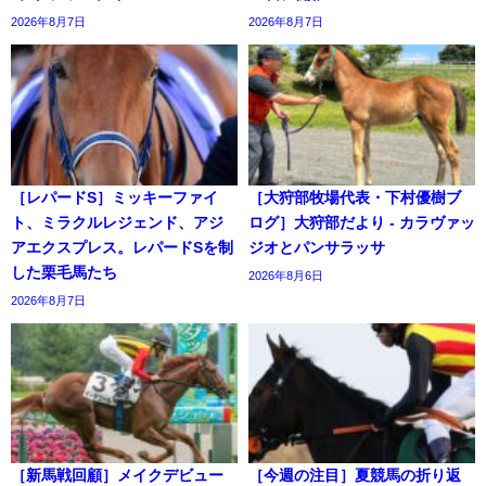
2026年8月7日
2026年8月7日
［レパードS］ミッキーファイ
［大狩部牧場代表・下村優樹ブ
ト、ミラクルレジェンド、アジ
ログ］大狩部だより - カラヴァッ
アエクスプレス。レパードSを制
ジオとパンサラッサ
した栗毛馬たち
2026年8月6日
2026年8月7日
［新馬戦回顧］メイクデビュー
［今週の注目］夏競馬の折り返