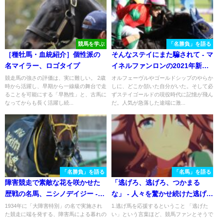
競馬を学ぶ
「名勝負」を語る
［種牡馬・血統紹介］個性派の
そんなステイにまた騙されて - マ
名マイラー、ロゴタイプ
イネルファンロンの2021年新潟
記念
競走馬の強さの評価は、実に難しい。 2歳
オルフェーヴルやゴールドシップのやらか
時から活躍し、早期から一線級の舞台で走
しに、どこか頷いた自分がいた。そして必
ることを可能にする「早熟性」と、古馬に
ずステイゴールドの現役時代に記憶が飛ん
なってからも長く活躍し続...
だ。人気が急落した途端に激...
「名勝負」を語る
「名馬」を語る
障害競走で素敵な花を咲かせた
「逃げろ、逃げろ、つかまる
歴戦の名馬、ニシノデイジー -
な」 - 人々を驚かせ続けた逃げ
2022年中山大障害
馬、メジロパーマー。
1934年に「大障害特別」の名で実施され
1.逃げ馬を応援するということ 「逃げた
た競走に端を発する、障害馬による暮れの
い」という言葉ほど、競馬ファンとそうで