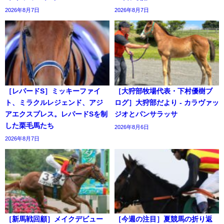
2026年8月7日
2026年8月7日
［レパードS］ミッキーファイ
［大狩部牧場代表・下村優樹ブ
ト、ミラクルレジェンド、アジ
ログ］大狩部だより - カラヴァッ
アエクスプレス。レパードSを制
ジオとパンサラッサ
した栗毛馬たち
2026年8月6日
2026年8月7日
［新馬戦回顧］メイクデビュー
［今週の注目］夏競馬の折り返