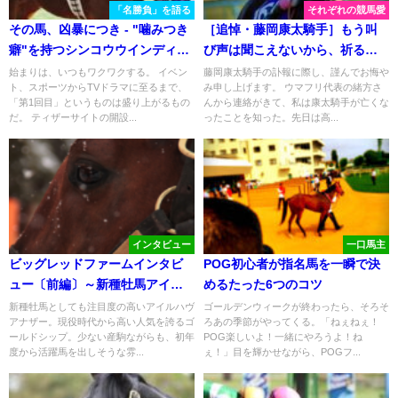
「名勝負」を語る
それぞれの競馬愛
その馬、凶暴につき - "噛みつき
［追悼・藤岡康太騎手］もう叫
癖"を持つシンコウウインディが
び声は聞こえないから、祈るこ
制した、ＧⅠ昇格第１回目のフ
とにする
始まりは、いつもワクワクする。 イベン
藤岡康太騎手の訃報に際し、謹んでお悔や
ト、スポーツからTVドラマに至るまで、
み申し上げます。 ウマフリ代表の緒方さ
ェブラリーステークスを振り返
「第1回目」というものは盛り上がるもの
んから連絡がきて、私は康太騎手が亡くな
る。
だ。 ティザーサイトの開設...
ったことを知った。先日は高...
インタビュー
一口馬主
ビッグレッドファームインタビ
POG初心者が指名馬を一瞬で決
ュー〔前編〕～新種牡馬アイル
めるたった6つのコツ
ハヴアナザーについて～
新種牡馬としても注目度の高いアイルハヴ
ゴールデンウィークが終わったら、そろそ
アナザー。現役時代から高い人気を誇るゴ
ろあの季節がやってくる。「ねぇねぇ！
ールドシップ。少ない産駒ながらも、初年
POG楽しいよ！一緒にやろうよ！ね
度から活躍馬を出しそうな雰...
ぇ！」目を輝かせながら、POGフ...