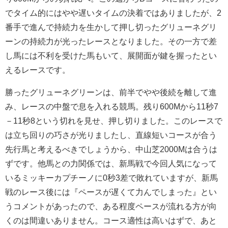
でタイム的にはやや遅いタイムの決着ではありましたが、2
番手で進んで持続力を生かして押し切ったグリューネグリ
ーンの持続力が光ったレースとなりました。その一方で差
し馬には不利を受けた馬もいて、展開面が鍵を握ったとい
えるレースです。
勝ったグリューネグリーンは、前半でやや後続を離して進
み、レースの中盤で息を入れる競馬。残り600Mから11秒7
－11秒8という切れを見せ、押し切りました。このレースで
は立ち回りの巧さが光りましたし、直線短いコースが合う
先行馬と考えるべきでしょうから、中山芝2000Mは合うは
ずです。他馬との力関係では、新馬戦で今回人気になって
いるミッキーカプチーノに0秒3差で敗れていますが、新馬
戦のレース後には『ペースが遅くて力んでしまった』とい
うコメントがあったので、ある程度ペースが流れる方が向
くのは間違いありません。コース適性は高いはずで、あと