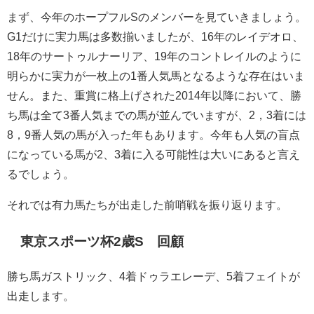
まず、今年のホープフルSのメンバーを見ていきましょう。
G1だけに実力馬は多数揃いましたが、16年のレイデオロ、
18年のサートゥルナーリア、19年のコントレイルのように
明らかに実力が一枚上の1番人気馬となるような存在はいま
せん。また、重賞に格上げされた2014年以降において、勝
ち馬は全て3番人気までの馬が並んでいますが、2，3着には
8，9番人気の馬が入った年もあります。今年も人気の盲点
になっている馬が2、3着に入る可能性は大いにあると言え
るでしょう。
それでは有力馬たちが出走した前哨戦を振り返ります。
東京スポーツ杯2歳S 回顧
勝ち馬ガストリック、4着ドゥラエレーデ、5着フェイトが
出走します。