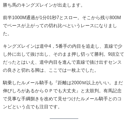
勝ち馬のキングズレインが出走します。
前半1000M通過が1分01秒7とスロー。そこから残り800M
でペースが上がっての切れ比べというレースになりまし
た。
キングズレインは道中4，5番手の内目を追走し、直線で少
し外に出して抜け出し、そのまま押し切って勝利。9頭立て
だったとはいえ、道中内目を進んで直線で抜け出すセンス
の良さと切れる脚は、ここでは一枚上でした。
騎乗したルメール騎手も『距離は2000Ｍ以上がいい。まだ
伸びしろがあるからＯＰでも大丈夫』と太鼓判。有馬記念
で見事な手綱捌きを改めて見せつけたルメール騎手とのコ
ンビという点でも注目です。