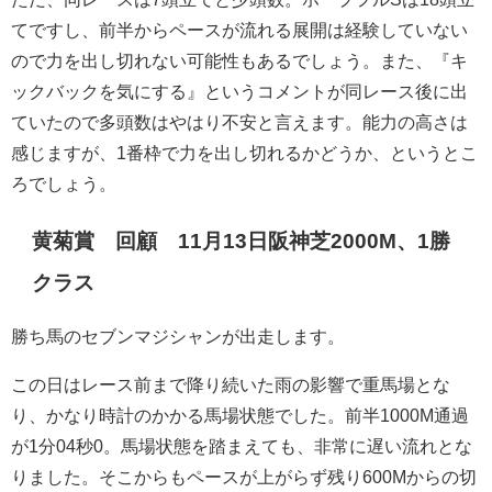
てですし、前半からペースが流れる展開は経験していない
ので力を出し切れない可能性もあるでしょう。また、『キ
ックバックを気にする』というコメントが同レース後に出
ていたので多頭数はやはり不安と言えます。能力の高さは
感じますが、1番枠で力を出し切れるかどうか、というとこ
ろでしょう。
黄菊賞 回顧 11月13日阪神芝2000M、1勝
クラス
勝ち馬のセブンマジシャンが出走します。
この日はレース前まで降り続いた雨の影響で重馬場とな
り、かなり時計のかかる馬場状態でした。前半1000M通過
が1分04秒0。馬場状態を踏まえても、非常に遅い流れとな
りました。そこからもペースが上がらず残り600Mからの切