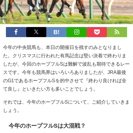
今年の中央競馬も、本日の開催日を残すのみとなりまし
た。クリスマスに行われた有馬記念は堅い決着で終わりま
したが、今回のホープフルSは難解で波乱も期待できるレー
スです。今年も競馬界はいろいろありましたが、JRA最後
のG1であるホープフルSを的中させて『終わり良ければ全
て良し』といきたい方も多いことでしょう。
それでは、今年のホープフルSについて、ご紹介していきま
しょう。
今年のホープフルSは大混戦？