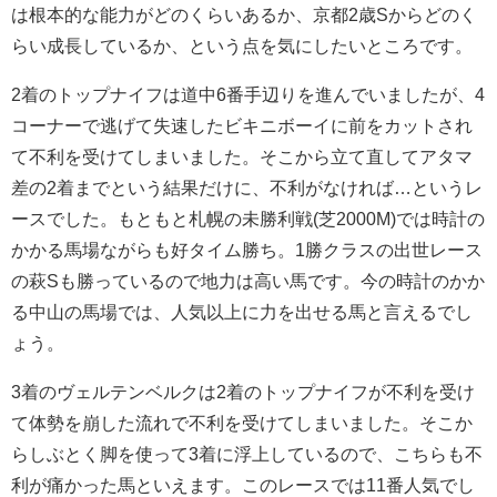
は根本的な能力がどのくらいあるか、京都2歳Sからどのく
らい成長しているか、という点を気にしたいところです。
2着のトップナイフは道中6番手辺りを進んでいましたが、4
コーナーで逃げて失速したビキニボーイに前をカットされ
て不利を受けてしまいました。そこから立て直してアタマ
差の2着までという結果だけに、不利がなければ…というレ
ースでした。もともと札幌の未勝利戦(芝2000M)では時計の
かかる馬場ながらも好タイム勝ち。1勝クラスの出世レース
の萩Sも勝っているので地力は高い馬です。今の時計のかか
る中山の馬場では、人気以上に力を出せる馬と言えるでし
ょう。
3着のヴェルテンベルクは2着のトップナイフが不利を受け
て体勢を崩した流れで不利を受けてしまいました。そこか
らしぶとく脚を使って3着に浮上しているので、こちらも不
利が痛かった馬といえます。このレースでは11番人気でし