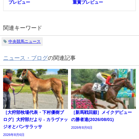
プレビュー
重賞プレビュー
関連キーワード
中央競馬ニュース
ニュース・ブログ
の関連記事
［大狩部牧場代表・下村優樹ブ
［新馬戦回顧］メイクデビュー
ログ］大狩部だより - カラヴァッ
の勝者達(2026/08/01)
ジオとパンサラッサ
2026年8月6日
2026年8月6日