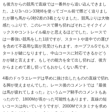
も後方からの競馬で直線では一番外から追い込んできまし
た。上り3ハロン33秒8を使ってゴール前で際どく迫りまし
たが勝ち馬から0秒2差の3着となりました。競馬ぶりは大物
感たっぷりで、このレースで勝ち切ればそれこそイクイノ
ックスやコントレイル級かと思えるほどでした。レースで
は一番強い競馬をした1頭ですが、スタートや道中での運び
を含めて不器用な面が見受けられます。ホープフルSでもス
タートが鍵になりますし、中山コースに対応できるかどう
かが鍵と言えます。もしその能力を全て出し切れば、後方
からまとめて差し切ってもおかしくない馬です。
4着のドゥラエレーデは早めに抜け出したものの直線で切れ
る脚が使えませんでした。レース後のコメントでは『最後
は馬が疲れてしまった』というムーア騎手のコメントもあ
ったので、1800Mが長かった可能性もあります。直線の短
いコースは向いていそうですが、2000Mでスタミナを求め