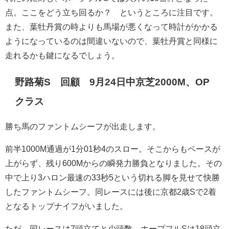
点。ここをどう立ち回るか？ というところに注目です。
また、葉牡丹賞の時よりも馬場が悪くなって時計がかかる
ようになっているのは間違いないので、葉牡丹賞と同様に
走れるかも鍵になるでしょう。
野路菊S 回顧 9月24日中京芝2000M、OP
クラス
勝ち馬のファントムシーフが出走します。
前半1000M通過が1分01秒4のスロー。そこからもペースが
上がらず、残り600Mからの瞬発力勝負となりました。その
中で上り3ハロン最速の33秒5という切れる脚を見せて快勝
したファントムシーフ。同レースには後に京都2歳Sで2着
となるトップナイフがいました。
ただ、同レースは7頭立てと少頭数。ホープフルSは18頭立