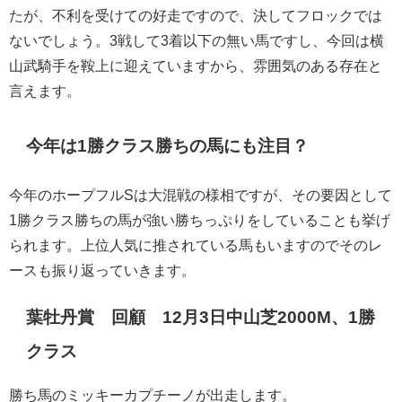
たが、不利を受けての好走ですので、決してフロックでは
ないでしょう。3戦して3着以下の無い馬ですし、今回は横
山武騎手を鞍上に迎えていますから、雰囲気のある存在と
言えます。
今年は1勝クラス勝ちの馬にも注目？
今年のホープフルSは大混戦の様相ですが、その要因として
1勝クラス勝ちの馬が強い勝ちっぷりをしていることも挙げ
られます。上位人気に推されている馬もいますのでそのレ
ースも振り返っていきます。
葉牡丹賞 回顧 12月3日中山芝2000M、1勝
クラス
勝ち馬のミッキーカプチーノが出走します。