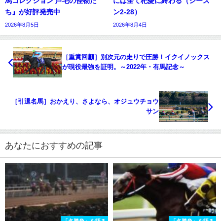
馬コレクション 芦毛の怪物た
には全て杞憂に終わる（シーズ
ち』が好評発売中
ン2-28）
2026年8月5日
2026年8月4日
［重賞回顧］別次元の走りで圧勝！イクイノックス
が現役最強を証明。～2022年・有馬記念～
［引退名馬］おかえり、さよなら、オジュウチョウ
サン
あなたにおすすめの記事