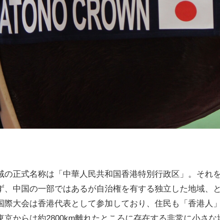
域の正式名称は「中華人民共和国香港特別行政区」。それ
ず、中国の一部ではあるが自治権を有する独立した地域、
国際大会は香港代表として参加しており、住民も「香港人
京からは約2800km離れたところに存在する非常に小さな