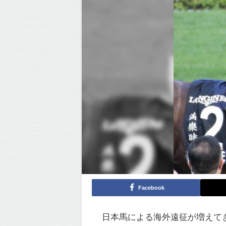
Facebook
日本馬による海外遠征が増えて