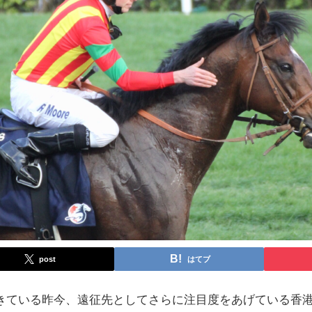
post
はてブ
きている昨今、遠征先としてさらに注目度をあげている香