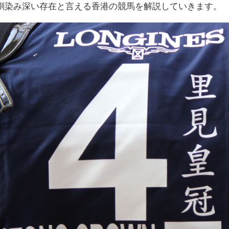
馴染み深い存在と言える香港の競馬を解説していきます。