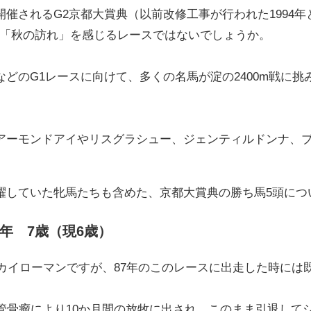
催されるG2京都大賞典（以前改修工事が行われた1994
んで「秋の訪れ」を感じるレースではないでしょうか。
どのG1レースに向けて、多くの名馬が淀の2400m戦に挑
アーモンドアイやリスグラシュー、ジェンティルドンナ、ブ
躍していた牝馬たちも含めた、京都大賞典の勝ち馬5頭につ
7年 7歳（現6歳）
ウカイローマンですが、87年のこのレースに出走した時には
深管骨瘤により10か月間の放牧に出され、このまま引退して