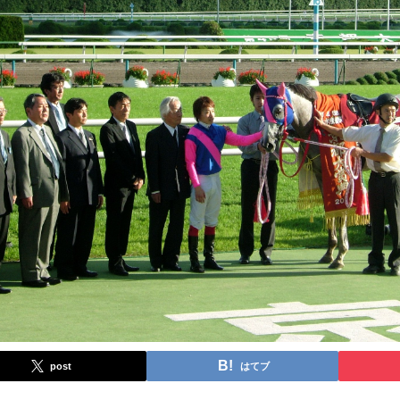
post
はてブ