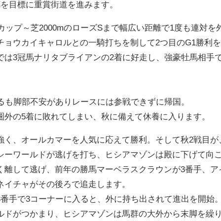
杯を目標に重賞街道を進みます。
ルカップ～芝2000mのローズSまで幅広い距離で1度も連対
チョウカイキャロルとの一騎打ちを制して2つ目のG1勝利
では3冠馬ナリタブライアンの2着に好走し、強豪牡馬相手で
するも脚部不安がありレースには参戦できずに帰国。
圏外の5着に敗れてしまい、秋に備えて休養に入ります。
強く、オールカマーを人気に応えて勝利。そして秋2戦目が
シーワールドが逃げを打ち、ヒシアマゾンは殿に下げて向
く離して逃げ、前年の勝馬マーベラスクラウンが3番手、ア
ネイチャがその後ろで追走します。
3番手で3コーナーに入ると、外に持ち出されて進出を開始
ルドがつかまり、ヒシアマゾンは馬群の大外から末脚を繰