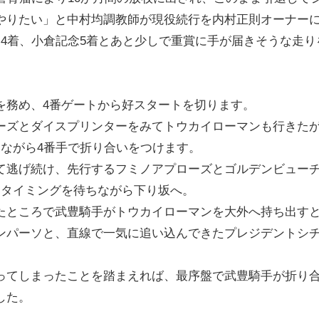
やりたい」と中村均調教師が現役続行を内村正則オーナーに
賞4着、小倉記念5着とあと少しで重賞に手が届きそうな走り
を務め、4番ゲートから好スタートを切ります。
ーズとダイスプリンターをみてトウカイローマンも行きた
見ながら4番手で折り合いをつけます。
て逃げ続け、先行するフミノアプローズとゴルデンビュー
すタイミングを待ちながら下り坂へ。
たところで武豊騎手がトウカイローマンを大外へ持ち出すと
ンパーソと、直線で一気に追い込んできたプレジデントシ
ってしまったことを踏まえれば、最序盤で武豊騎手が折り
した。