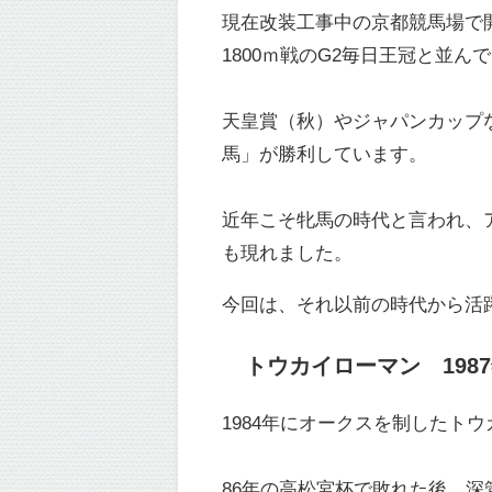
現在改装工事中の京都競馬場で開
1800ｍ戦のG2毎日王冠と並
天皇賞（秋）やジャパンカップな
馬」が勝利しています。
近年こそ牝馬の時代と言われ、
も現れました。
今回は、それ以前の時代から活
トウカイローマン 198
1984年にオークスを制したト
86年の高松宮杯で敗れた後、