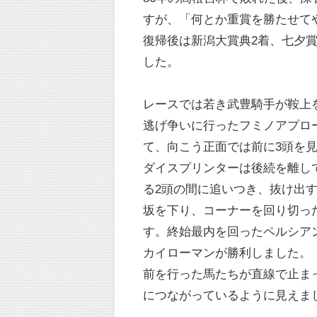
すが、「何とか重賞を勝たせて
復帰後は新潟大賞典2着、七夕
した。
レースでは若き武豊騎手が鞍上
逃げ争いに行ったフミノアプロ
て、向こう正面では前に3頭を
ダイスプリンターは後続を離し
る2頭の間に追いつき、抜け出
坂を下り、コーナーを回り切っ
す。終始最内を回ったペルシア
カイローマンが勝利しました。
前を行った馬たちが直線で止ま
につながっているように見えま