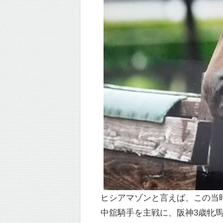
ヒシアマゾンと言えば、この当
中舘騎手を主戦に、阪神3歳牝