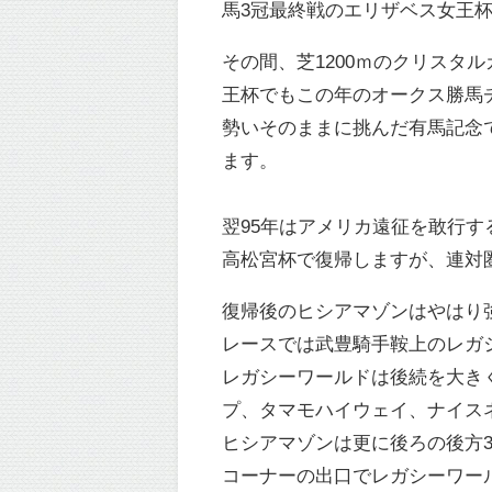
馬3冠最終戦のエリザベス女王
その間、芝1200ｍのクリスタ
王杯でもこの年のオークス勝馬
勢いそのままに挑んだ有馬記念
ます。
翌95年はアメリカ遠征を敢行
高松宮杯で復帰しますが、連対
復帰後のヒシアマゾンはやはり
レースでは武豊騎手鞍上のレガ
レガシーワールドは後続を大き
プ、タマモハイウェイ、ナイス
ヒシアマゾンは更に後ろの後方
コーナーの出口でレガシーワー