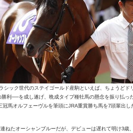
1年クラシック世代のステイゴールド産駒といえば、ちょうど
での勝利──を成し遂げ、晩成タイプ種牡馬の懸念を振り払っ
三冠馬オルフェーヴルを筆頭にJRA重賞勝ち馬を7頭輩出
連ねたオーシャンブルーだが、デビューは遅れて明け3歳、2