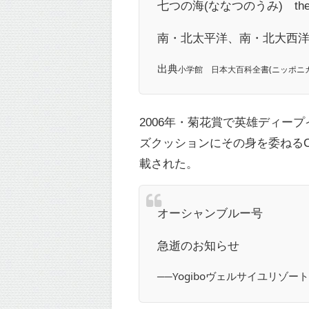
七つの海(ななつのうみ) the Se
南・北太平洋、南・北大西洋
出典
小学館 日本大百科全書(ニッポニカ
2006年・菊花賞で英雄ディ
ズクッションにその身を委ねるC
載された。
オーシャンブルー号
急逝のお知らせ
──Yogiboヴェルサイユリゾート