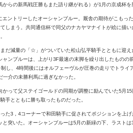
馬からの新馬戦圧勝もまた語り継がれる）が1月の京成杯を
戦にエントリーしたオーシャンブルー。厩舎の期待がこもっ
ってしまう。共同通信杯で同父のナカヤマナイトが絵に描い
た。
まだ減量の「☆」がついていた松山弘平騎手とともに迎えた
シャンブルーは、上がり3F最速の末脚を繰り出したものの
制し、4時間後にはオルフェーヴルが圧巻の走りでトライア
未だ一介の未勝利馬に過ぎなかった。
向かって父ステイゴールドの同期が調整に励んでいた5月15
二騎手とともに勝ち取ったものだった。
かった3，4コーナーで和田騎手に促されてポジションを上げ
ッと突いた。オーシャンブルーは5月の新緑の下、ラストは