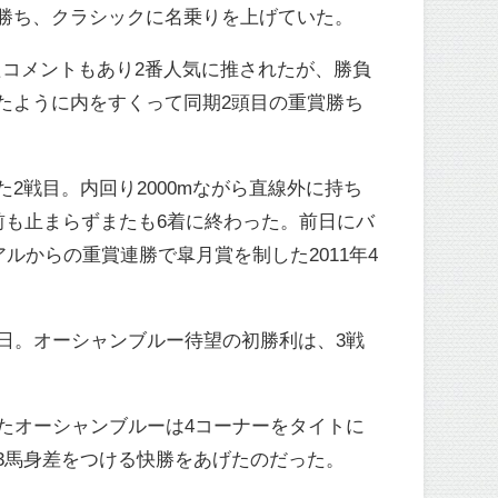
勝ち、クラシックに名乗りを上げていた。
たコメントもあり2番人気に推されたが、勝負
たように内をすくって同期2頭目の重賞勝ち
2戦目。内回り2000mながら直線外に持ち
前も止まらずまたも6着に終わった。前日にバ
ルからの重賞連勝で皐月賞を制した2011年4
日。オーシャンブルー待望の初勝利は、3戦
たオーシャンブルーは4コーナーをタイトに
3馬身差をつける快勝をあげたのだった。