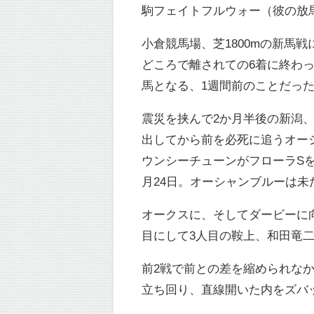
駒フェイトフルウォー（彼の放
小倉競馬場、芝1800mの新馬
どころで離されての6着に終わ
馬となる、1週間前のことだっ
震災を挟んで2か月半後の新潟、
出してから前を必死に追うオー
ウンシーチューンがフローラSを
月24日。オーシャンブルーは
オークスに、そしてダービーに
目にして3人目の鞍上、和田竜
前2戦で前との差を縮められな
立ち回り、直線開いた内をズバ