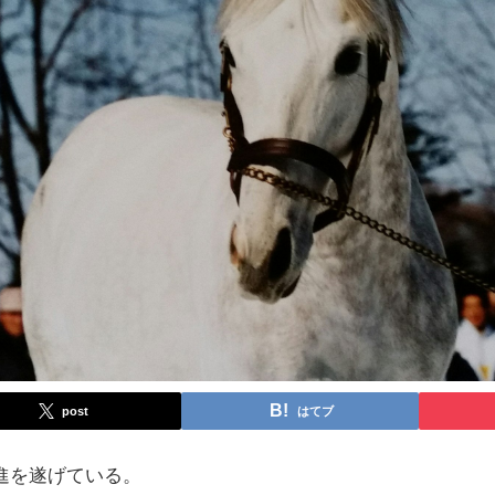
post
はてブ
進を遂げている。