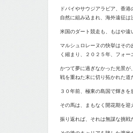
ドバイやサウジアラビア、香港
自然に組み込まれ、海外遠征は
米国のダート競走も、もはや遠
マルシュロレーヌの快挙はその
く縮まり、２０２５年、フォー
かつて夢に過ぎなかった光景が
戦を重ねた末に切り拓かれた道
３０年前、極東の島国で輝きを
その馬は、まもなく開花期を迎
振り返れば、それは無謀な挑戦
その後のキャリアを賭した渡米