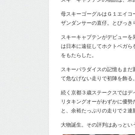
母スキーゴーグルはＧ１エイコ
ザンダンサーの直仔。とびっき
スキーキャプテンがデビューを
は日本に遠征してホクトベガら
をもたらした。
スキーパラダイスの記憶もまだ
て危なげない走りで初陣を飾る
続く京都３歳ステークスではデ
リタキングオーがわずかに優勢
と、余裕たっぷりの走りで２連
大物誕生。その評判はあっとい