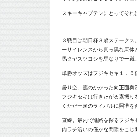
スキーキャプテンにとってそれ
３戦目は朝日杯３歳ステークス
ーサイレンスから真っ黒な馬体
馬タヤスツヨシを馬なりで一蹴
単勝オッズはフジキセキ１．５
曇り空。靄のかかった向正面奥
フジキセキは行きたがる素振り
くただ一頭のライバルに照準を
直線。最内で進路を探るフジキ
内ラチ沿いの僅かな間隙をこじ