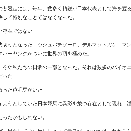
の各競走には、毎年、数多く精鋭が日本代表として海を渡
決して特別なことではなくなった。
い存在ではない。
皮切りとなった。ウシュバテソーロ、デルマソトガケ、マ
エバーヤングがついに世界の頂を極めた。
、今や私たちの日常の一部となった。それは数多のパイオ
だった。
放った芦毛馬がいた。
えようとしていた日本競馬に異彩を放つ存在として現れ、
だったかもしれない。
が、果たしてその馬生にとって最良だったのかは、わから