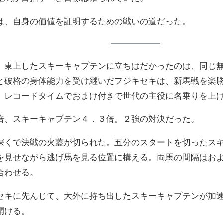
は、自身の価値を証明するための戦いの道だった。
。東上したスキーキャプテンに立ちはだかったのは、同じ
と破格の身体能力を受け継いだフジキセキは、新馬戦を楽
。レコードタイムでおまけ付きで世代の主役に名乗りを上
倍、スキーキャプテン４．３倍。２強の対決だった。
深くで決戦の火蓋が切られた。五分のスタートを切ったス
を見せながら逃げ馬を見る位置に構える。両馬の間隔はお
合わせる。
セキに先んじて、大外に持ち出したスキーキャプテンが加
開ける。