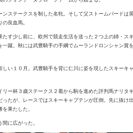
ーンステークスを制した名牝。そして父ストームバードは
りの良血馬。
果たす少し前に、欧州で競走生活を送った２つ上の姉・ス
を一蹴。秋には武豊騎手の手綱でムーランドロンシャン賞
新しい１０月。武豊騎手を背に仁川に姿を現したスキーキ
。
イリー杯３歳ステークス２着から駒を進めた評判馬ナリタ
だったが、レースではスキーキャプテンが圧倒。先に抜け
勝を果たした。
う間に広がった。