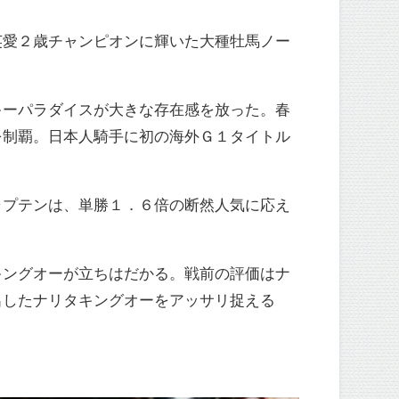
英愛２歳チャンピオンに輝いた大種牡馬ノー
キーパラダイスが大きな存在感を放った。春
を制覇。日本人騎手に初の海外Ｇ１タイトル
ャプテンは、単勝１．６倍の断然人気に応え
キングオーが立ちはだかる。戦前の評価はナ
出したナリタキングオーをアッサリ捉える