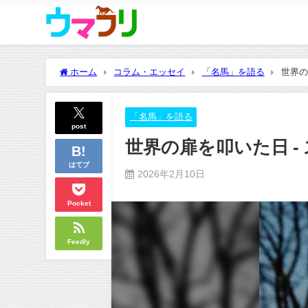
ホーム
コラム・エッセイ
「名馬」を語る
世界の
「名馬」を語る
post
世界の扉を叩いた日 -
はてブ
2026年2月10日
Pocket
Feedly