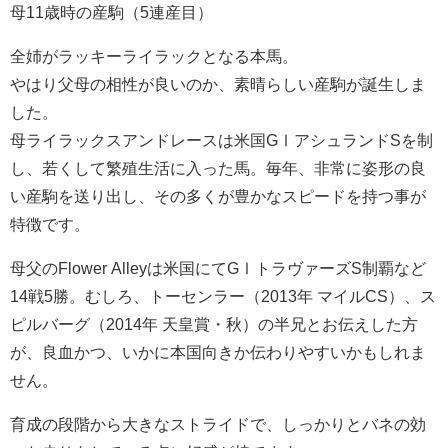
母11歳時の産駒（5連産目）
全姉がラッキーライラックとなる本馬。
やはり父母の相性が良いのか、素晴らしい産駒が誕生しま
した。
母ライラックスアンドレースは米国GⅠアシュランドSを制
し、若くして繁殖生活に入った馬。毎年、非常に姿形の良
い産駒を送り出し、その多くが豊かなスピードを持つ事が
特徴です。
母父のFlower Alleyは米国にてGⅠトラヴァーズS制覇など
14戦5勝。むしろ、トーセンラー（2013年 マイルCS）、ス
ピルバーグ（2014年 天皇賞・秋）の半兄とお伝えした方
が、良血かつ、いかに本国向きか伝わりやすいかもしれま
せん。
育成の段階から大きなストライドで、しっかりとバネの効