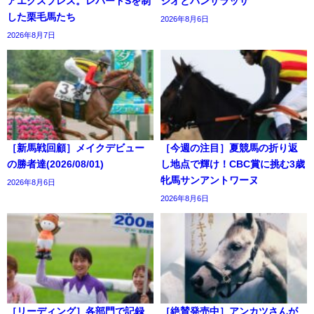
アエクスプレス。レパードSを制
ジオとパンサラッサ
した栗毛馬たち
2026年8月6日
2026年8月7日
［新馬戦回顧］メイクデビュー
［今週の注目］夏競馬の折り返
の勝者達(2026/08/01)
し地点で輝け！CBC賞に挑む3歳
牝馬サンアントワーヌ
2026年8月6日
2026年8月6日
［リーディング］各部門で記録
［絶賛発売中］アンカツさんが