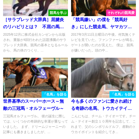
競馬を学ぶ
それぞれの競馬愛
［サラブレッド大辞典］屈腱炎
「競馬嫌い」の僕を「競馬好
のリハビリとは？ 不屈の馬モ
き」にした競走馬、ヤマカツエ
ーメントキャッチのあゆみとと
ース。
2025年12月に株式会社カンゼンから出版
2017年3月11日土曜日の午後。何気無くテ
され、重版が4回行われた話題沸騰のサラ
レビを見ていた。ファンファーレが鳴る。
もに解説
ブレッド大辞典。競馬の基本となるルール
ゲートが開いたのが見えた。 僕は、競馬
から、馬の体のつくり、...
が嫌いだった。頭の中...
「名馬」を語る
「名馬」を語る
世界基準のスーパーホース～無
今も多くのファンに愛され続け
敵の三冠馬・オルフェーヴル～
る奇跡の名馬、トウカイテイオ
ーの物語
三冠馬オルフェーヴル。 彼の誕生に際し
こんにちは、チーム・テイオーです。チー
ては、いくつかの奇跡的な幸運が重なって
ム・テイオー創立１０周年を記念して、こ
いました。 まず、ドリームジャーニーの
れまで、父のシンボリルドルフ、産駒のト
記事にも書きましましたが、...
ウカイポイントを紹介してき...