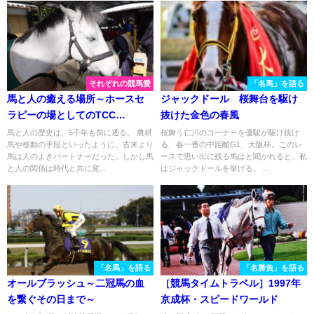
それぞれの競馬愛
「名馬」を語る
馬と人の癒える場所～ホースセ
ジャックドール 桜舞台を駆け
ラピーの場としてのTCC
抜けた金色の春風
Therapy Park～
馬と人の歴史は、5千年も前に遡る。 農耕
桜舞う仁川のコーナーを優駿が駆け抜け
馬や移動の手段といったように、古来より
る、春一番の中距離G1、大阪杯。このレ
馬は人のよきパートナーだった。しかし馬
ースで思い出に残る馬はと聞かれると、私
と人の関係は時代と共に変...
はジャックドールを挙げる。 ...
「名馬」を語る
「名勝負」を語る
オールブラッシュ～二冠馬の血
［競馬タイムトラベル］1997年
を繋ぐその日まで～
京成杯・スピードワールド