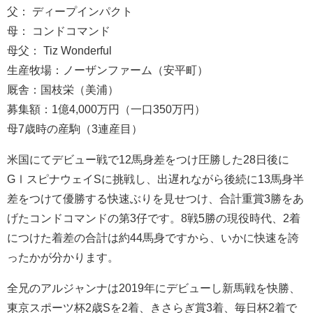
父： ディープインパクト
母： コンドコマンド
母父： Tiz Wonderful
生産牧場：ノーザンファーム（安平町）
厩舎：国枝栄（美浦）
募集額：1億4,000万円（一口350万円）
母7歳時の産駒（3連産目）
米国にてデビュー戦で12馬身差をつけ圧勝した28日後に
GⅠスピナウェイSに挑戦し、出遅れながら後続に13馬身半
差をつけて優勝する快速ぶりを見せつけ、合計重賞3勝をあ
げたコンドコマンドの第3仔です。8戦5勝の現役時代、2着
につけた着差の合計は約44馬身ですから、いかに快速を誇
ったかが分かります。
全兄のアルジャンナは2019年にデビューし新馬戦を快勝、
東京スポーツ杯2歳Sを2着、きさらぎ賞3着、毎日杯2着で