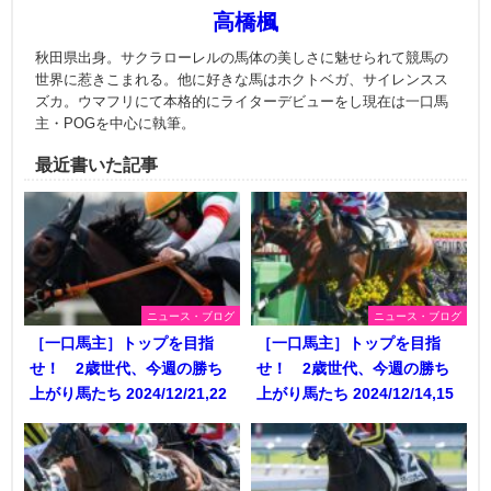
高橋楓
秋田県出身。サクラローレルの馬体の美しさに魅せられて競馬の
世界に惹きこまれる。他に好きな馬はホクトベガ、サイレンスス
ズカ。ウマフリにて本格的にライターデビューをし現在は一口馬
主・POGを中心に執筆。
最近書いた記事
ニュース・ブログ
ニュース・ブログ
［一口馬主］トップを目指
［一口馬主］トップを目指
せ！ 2歳世代、今週の勝ち
せ！ 2歳世代、今週の勝ち
上がり馬たち 2024/12/21,22
上がり馬たち 2024/12/14,15