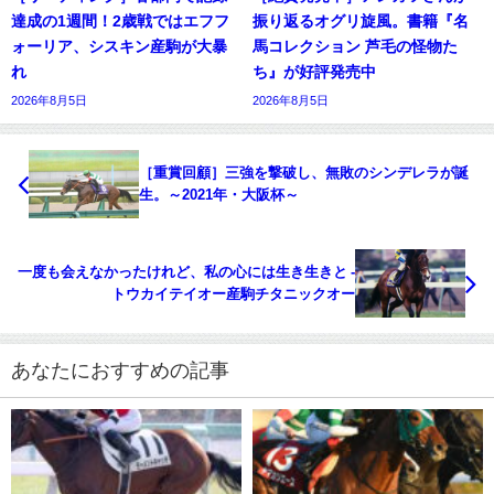
達成の1週間！2歳戦ではエフフ
振り返るオグリ旋風。書籍『名
ォーリア、シスキン産駒が大暴
馬コレクション 芦毛の怪物た
れ
ち』が好評発売中
2026年8月5日
2026年8月5日
［重賞回顧］三強を撃破し、無敗のシンデレラが誕
生。～2021年・大阪杯～
一度も会えなかったけれど、私の心には生き生きと -
トウカイテイオー産駒チタニックオー
あなたにおすすめの記事