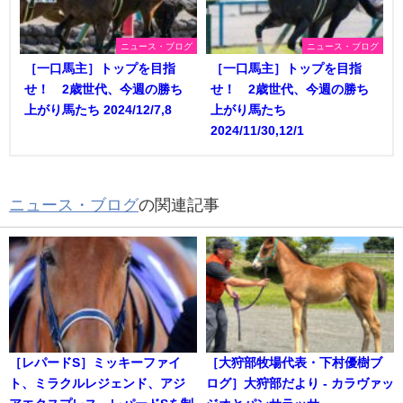
ニュース・ブログ
ニュース・ブログ
［一口馬主］トップを目指
［一口馬主］トップを目指
せ！ 2歳世代、今週の勝ち
せ！ 2歳世代、今週の勝ち
上がり馬たち 2024/12/7,8
上がり馬たち
2024/11/30,12/1
ニュース・ブログ
の関連記事
［レパードS］ミッキーファイ
［大狩部牧場代表・下村優樹ブ
ト、ミラクルレジェンド、アジ
ログ］大狩部だより - カラヴァッ