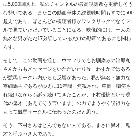
に5,000回以上、私のチャンネルの最高視聴数を更新しそう
な勢いである。またこの動画単体の総視聴時間もすでに500
超えであり、ほとんどの視聴者様がワンクリックでなくフ
ルで見ていただいていることになる。映像的には、一人の
無名な男がただ17分話しているだけの動画であるにも関わ
らず。
そして、この動画を通じ、ウマフリでもお馴染みの治郎丸
さんからもメッセージをいただいたり等、わずかではある
が競馬サークル内からも反響があった。私が無名・無力な
零細馬主であるがゆえに11年間、無視され、罵倒・嘲笑さ
れ続けながらも訴え続けてきたことが、下村優樹という現
代の鬼才（あえてそう言います）の力でようやく説得力を
もって競馬サークルに伝わったのだと思う。
そう、下村さんはとんでもない人である。まさに異才、鬼
才と呼ぶべき人である。