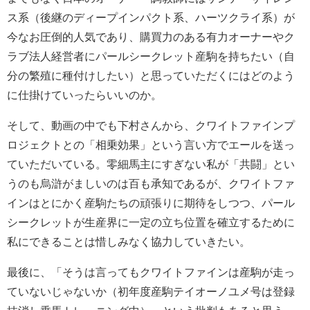
ス系（後継のディープインパクト系、ハーツクライ系）が
今なお圧倒的人気であり、購買力のある有力オーナーやク
ラブ法人経営者にパールシークレット産駒を持ちたい（自
分の繁殖に種付けしたい）と思っていただくにはどのよう
に仕掛けていったらいいのか。
そして、動画の中でも下村さんから、クワイトファインプ
ロジェクトとの「相乗効果」という言い方でエールを送っ
ていただいている。零細馬主にすぎない私が「共闘」とい
うのも烏滸がましいのは百も承知であるが、クワイトファ
インはとにかく産駒たちの頑張りに期待をしつつ、パール
シークレットが生産界に一定の立ち位置を確立するために
私にできることは惜しみなく協力していきたい。
最後に、「そうは言ってもクワイトファインは産駒が走っ
ていないじゃないか（初年度産駒テイオーノユメ号は登録