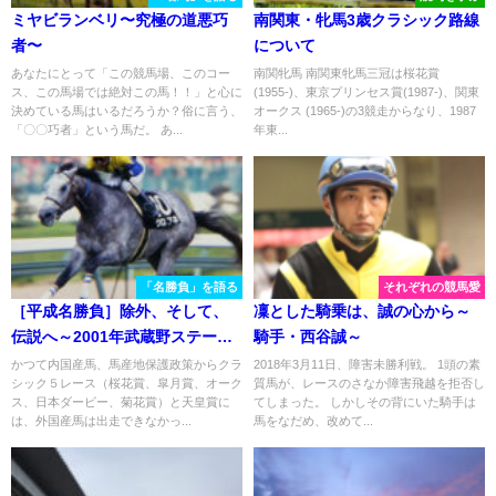
ミヤビランベリ〜究極の道悪巧
南関東・牝馬3歳クラシック路線
者〜
について
あなたにとって「この競馬場、このコー
南関牝馬 南関東牝馬三冠は桜花賞
ス、この馬場では絶対この馬！！」と心に
(1955-)、東京プリンセス賞(1987-)、関東
決めている馬はいるだろうか？俗に言う、
オークス (1965-)の3競走からなり、1987
「〇〇巧者」という馬だ。 あ...
年東...
「名勝負」を語る
それぞれの競馬愛
［平成名勝負］除外、そして、
凜とした騎乗は、誠の心から～
伝説へ～2001年武蔵野ステーク
騎手・西谷誠～
ス・クロフネ～
かつて内国産馬、馬産地保護政策からクラ
2018年3月11日、障害未勝利戦。 1頭の素
シック５レース（桜花賞、皐月賞、オーク
質馬が、レースのさなか障害飛越を拒否し
ス、日本ダービー、菊花賞）と天皇賞に
てしまった。 しかしその背にいた騎手は
は、外国産馬は出走できなかっ...
馬をなだめ、改めて...