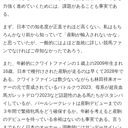
力強く進めていくためには、課題があることも事実であ
る。
まず、日本での知名度が正直それほど高くない。私はもち
ろんかなり前から知っていて「産駒が輸入されないかな」
と思っていたが、一般的にはよほど血統に詳しい競馬ファ
ンでなければご存知なかったであろう。
また、年齢的にクワイトファインの１歳上の2009年生まれ
16歳、日本で種付けされた産駒が走るのは早くて2028年で
ある。クワイトファインは数少ないながらも林田祥来オー
ナーの元で育成されているバトルクウ2023、母系が超良血
馬ガレットデロワ2023など話題性のある馬たちがスタンバ
イしているが、パールシークレットは産駒デビューまでの
３年間で繁殖牝馬をどう確保するか。年齢を考えると産駒
のデビューを待っている余裕はないのも事実である。言う
までもなく日本のオーナー・調教師にはサンデーサイレン