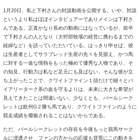
1月20日、私と下村さんの対談動画を公開する。いや、対談
というより私はほぼインタビュアーでありメインは下村さ
んである。正直かなり長めの動画にはなっているが、前半
で下村さんの人となり（大狩部牧場の経営に携わるまでの
経緯など）を語っていただいている。はっきり申せば、彼
は生産者としてサラブレッド生産の先々を見据え、かつ馬
に対する一途な情熱をもった極めて優秀な人物であり、そ
の知見、行動力は私など足元にも及ばない。そんな彼が立
ち上がったことで、クワイトファイン１頭だけで細々とバ
イアリーターク系の血を守るよりは、未来に大きな希望が
見えてきたことは間違いない。少なくとも、パールシーク
レットは欧州G２勝ち馬であり、クワイトファインのように
競走成績を揶揄されることはないからである。
ただ、パールシークレットの存在を今後もっと競馬サーク
ルに浸透させ、ファンの方からの応援も背景にこの動きを