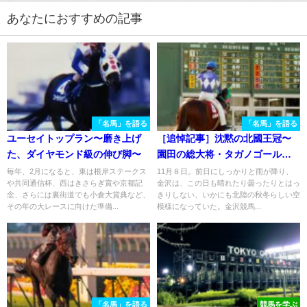
あなたにおすすめの記事
「名馬」を語る
「名馬」を語る
ユーセイトップラン〜磨き上げ
［追悼記事］沈黙の北國王冠〜
た、ダイヤモンド級の伸び脚〜
園田の総大将・タガノゴール
ド〜
毎年、2月になると、東は根岸ステークス
11月８日。前日にしっかりと雨が降り、
や共同通信杯、西はきさらぎ賞や京都記
金沢は、この日も晴れたり曇ったりとはっ
念、さらには裏街道でも小倉大賞典など、
きりしない、いかにも北陸の秋冬らしい空
その年の大レースに向けた準備...
模様になっていた。金沢競馬...
「名馬」を語る
競馬を学ぶ