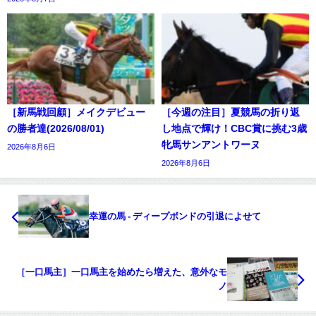
［新馬戦回顧］メイクデビュー
［今週の注目］夏競馬の折り返
の勝者達(2026/08/01)
し地点で輝け！CBC賞に挑む3歳
牝馬サンアントワーヌ
2026年8月6日
2026年8月6日
幸運の馬 - ディープボンドの引退によせて
［一口馬主］一口馬主を始めたら増えた、意外なモ
ノ