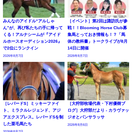
みんなのアイドル“アルしゃ
［イベント］第2回は諏訪氏が参
ん”が、再び私たちの手に帰って
戦！！Blooming Horse Club募
くる！アルナシームが『アイド
集馬とっておき情報も！？「馬
ルホースオーディション2026』
体の教科書」トークライブが8月
で2位にランクイン
14日に開催
2026年8月7日
2026年8月7日
［レパードS］ミッキーファイ
［大狩部牧場代表・下村優樹ブ
ト、ミラクルレジェンド、アジ
ログ］大狩部だより - カラヴァッ
アエクスプレス。レパードSを制
ジオとパンサラッサ
した栗毛馬たち
2026年8月6日
2026年8月7日