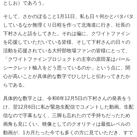
としお）であろう。
そして、さかのぼること1月11日、私も日々何かとバタバタ
しているなか無理くり日程を作って北海道に行き、社長の
下村さんと話をしてきた。それは偏に、クワイトファイン
を応援していただいている皆様、そして下村さんの日々の
活動を応援されている大狩部牧場ファンの皆様にとって、
「クワイトファインプロジェクトの主宰の原田某はパール
シークレット輸入をどう思っているのか」という点に、関
心が高いことが具体的な数字でひしひしと伝わってきたか
らである。
具体的な数字とは、令和6年12月5日の下村さんの発表をう
け、翌12月6日に私が緊急生配信でコメントした動画。生配
信なので字幕もなく、三脚も忘れたので手持ちだったため
画角も見にくい、映像としてのクオリティは最低レベルの
動画が、1カ月たった今でも多くの方に見ていただき、すで