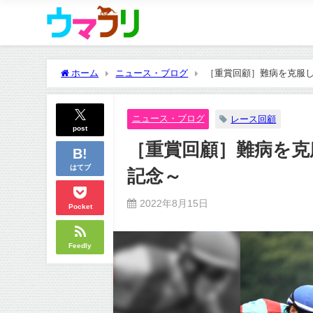
ホーム
ニュース・ブログ
［重賞回顧］難病を克服し
ニュース・ブログ
レース回顧
post
［重賞回顧］難病を克
はてブ
記念～
2022年8月15日
Pocket
Feedly