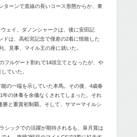
ンターンで直線の長いコース形態からか、東
タウェイ、ダノンシャークは、後に安田記
ランドは、高松宮記念で僅差の2着に惜敗した
利。見事、マイル王の座に就いた。
のフルゲート割れで14頭立てとなったが、や
呈していた。
才能の一端を示していた本馬。その後、4歳春
。1年の休養を余儀なくされてしまった。それ
3連勝と重賞初制覇。そして、サマーマイルシ
クラシックでの活躍が期待されるも、皐月賞は
でも、復帰2戦目のマイルCSで3着に好走す