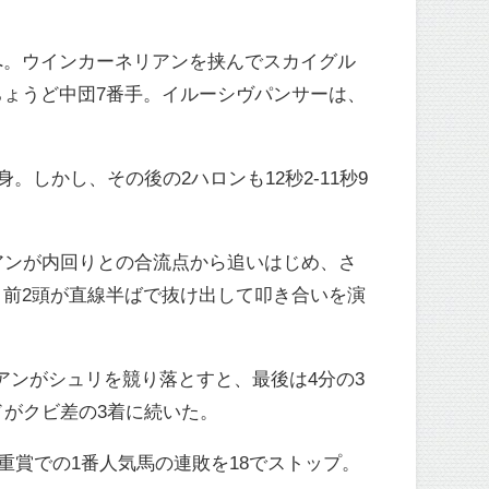
へ。ウインカーネリアンを挟んでスカイグル
ょうど中団7番手。イルーシヴパンサーは、
。しかし、その後の2ハロンも12秒2-11秒9
アンが内回りとの合流点から追いはじめ、さ
前2頭が直線半ばで抜け出して叩き合いを演
アンがシュリを競り落とすと、最後は4分の3
ドがクビ差の3着に続いた。
重賞での1番人気馬の連敗を18でストップ。