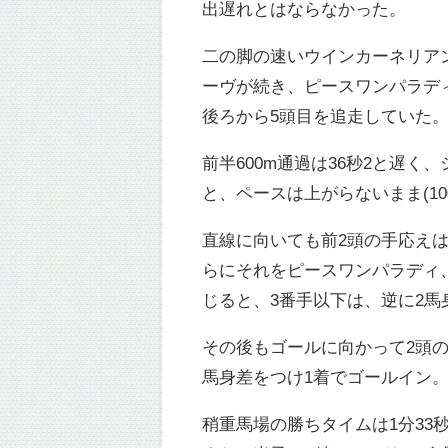
出遅れとはならなかった。
二の脚の速いウインカーネリア
ーヴが続き、ピースワンパラデ
後ろから5頭目を追走していた
前半600m通過は36秒2と遅く
と、ペースは上がらないまま(10
直線に向いても前2頭の手応え
らにそれをピースワンパラディ
じると、3番手以下は、逆に2
その後もゴールに向かって2頭の
馬身差をつけ1着でゴールイン
稍重馬場の勝ちタイムは1分33