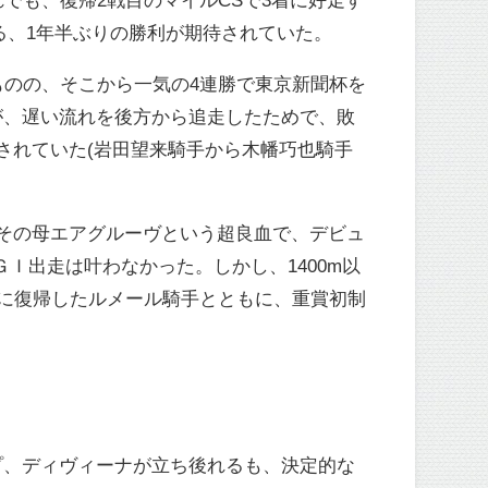
る、1年半ぶりの勝利が期待されていた。
ものの、そこから一気の4連勝で東京新聞杯を
が、遅い流れを後方から追走したためで、敗
されていた(岩田望来騎手から木幡巧也騎手
その母エアグルーヴという超良血で、デビュ
Ｉ出走は叶わなかった。しかし、1400m以
りに復帰したルメール騎手とともに、重賞初制
プ、ディヴィーナが立ち後れるも、決定的な