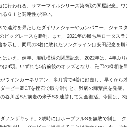
台に行われる、サマーマイルシリーズ第3戦の関屋記念。ワ
れるＧＩと関連性が深い。
スで連対を果たしたダイワメジャーやカンパニー、ジャス
のビッグレースを勝利。また、2021年の勝ち馬ロータス
路を示し、同馬の3着に敗れたソングラインは安田記念を勝
はいえ、例年、混戦模様の関屋記念。2022年は、4年ぶり
のは4頭。いずれも5倍前後のオッズとなり、卍巴の様相を
のがウインカーネリアン。皐月賞で4着に好走し、早くから
、ダービー卿CTを挫石で取り消すと、難病の蹄葉炎を発症
走の谷川岳Sと前走の米子Sを連勝して完全復活。今回は、
がダノンザキッド。2歳時にはホープフルSを無敗で制し、
折が判明し、ダービーに出走することは叶わなかった。それ