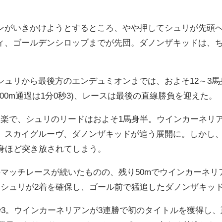
ンがいきかけようとするところ、やや押してシュリが先頭
ィ、ゴールデンシロップまでが先団。ダノンザキッドは、ち
。
、シュリから最後方のエンデュミオンまでは、およそ12～3馬身
00m通過は1分0秒3)、レースは最後の直線勝負を迎えた。
は楽で、シュリのリードはおよそ1馬身半。ウインカーネリ
、スカイグルーヴ、ダノンザキッドが追う展開に。しかし、
馬身ほど突き放されてしまう。
マッチレースが続いたものの、残り50mでウインカーネリ
。シュリが2着を確保し、ゴール前で猛追したダノンザキッ
秒3。ウインカーネリアンが3連勝で初のタイトルを獲得し、