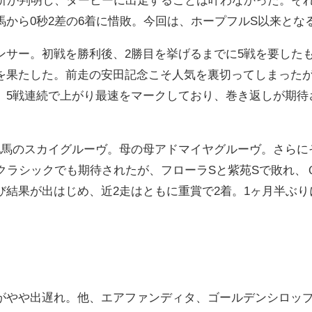
から0秒2差の6着に惜敗。今回は、ホープフルS以来とな
ンサー。初戦を勝利後、2勝目を挙げるまでに5戦を要した
を果たした。前走の安田記念こそ人気を裏切ってしまった
、5戦連続で上がり最速をマークしており、巻き返しが期待
牝馬のスカイグルーヴ。母の母アドマイヤグルーヴ。さらに
クラシックでも期待されたが、フローラSと紫苑Sで敗れ、Ｇ
び結果が出はじめ、近2走はともに重賞で2着。1ヶ月半ぶ
がやや出遅れ。他、エアファンディタ、ゴールデンシロッ