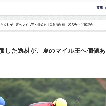
競馬
た逸材が、夏のマイル王へ価値ある重賞初制覇～2022年・関屋記念～
服した逸材が、夏のマイル王へ価値ある