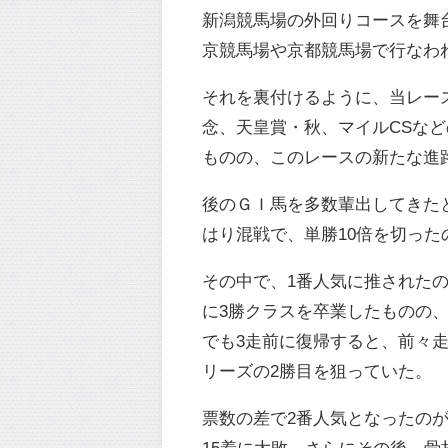
新潟競馬場の外回りコースを舞
京競馬場や京都競馬場で行なわ
それを裏付けるように、当レー
念、天皇賞・秋、マイルCSなど
ものの、このレースの新たな進
後のＧＩ馬を多数輩出してきたと
はり混戦で、単勝10倍を切った
その中で、1番人気に推された
に3勝クラスを卒業したものの
でも3走前に復帰すると、前々
リーズの2勝目を狙っていた。
票数の差で2番人気となったの
15着に大敗。さらにその後、骨