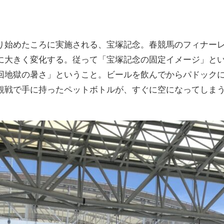
り始めたころに実施される、宝塚記念。春競馬のフィナー
に大きく変化する。従って「宝塚記念の固定イメージ」と
回地獄の暑さ」ということ。ビールを飲んでからパドック
観戦で手に持ったペットボトルが、すぐに空になってしま