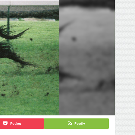
Pocket
Feedly