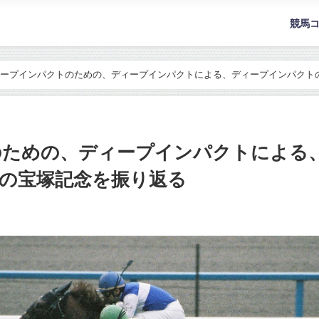
競馬
ープインパクトのための、ディープインパクトによる、ディープインパクトの
のための、ディープインパクトによる
催の宝塚記念を振り返る