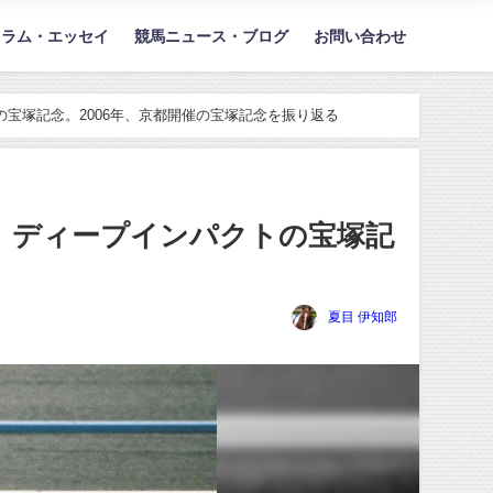
コラム・エッセイ
競馬ニュース・ブログ
お問い合わせ
宝塚記念。2006年、京都開催の宝塚記念を振り返る
、ディープインパクトの宝塚記
夏目 伊知郎