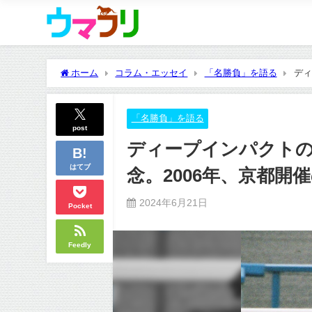
ホーム
コラム・エッセイ
「名勝負」を語る
ディ
「名勝負」を語る
post
ディープインパクト
はてブ
念。2006年、京都開
2024年6月21日
Pocket
Feedly