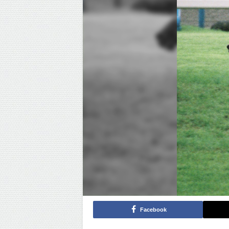
Facebook