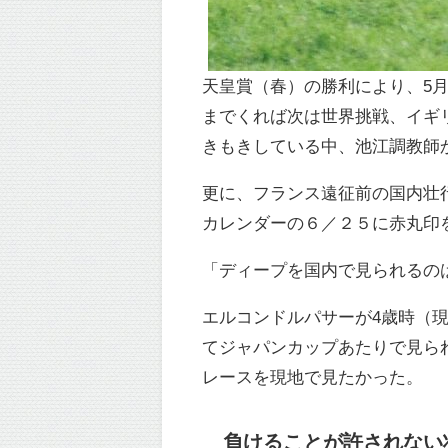
天皇賞（春）の勝利により、5
までくれば次は世界挑戦、イギ
きもきしている中、池江調教師
更に、フランス遠征前の国内壮
カレンダーの６／２５に赤丸印
「ディープを国内で見られるの
エルコンドルパサーが4歳時（
てジャパンカップあたりで見ら
レースを現地で見たかった。
負けることが許されない