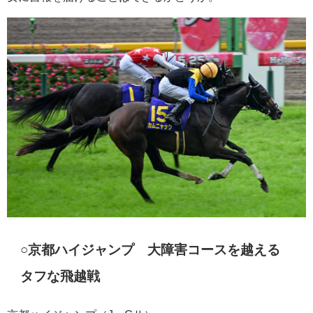
○京都ハイジャンプ 大障害コースを越える
タフな飛越戦