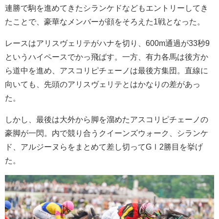
連勝で駒を進めてきたシランケドなどもエントリーしてき
たことで、豪華なメンバーが顔をそろえた1戦となった。
レースはアリスヴェリテがハナを切り、600m通過が33秒9
というハイペースでかっ飛ばす。一方、有力各馬は後方か
ら道中を進め、アスコリピチェーノは最後方集団。直線に
向いても、先頭のアリスヴェリテとはかなりの差があっ
た。
しかし、最後は大外から脚を溜めたアスコリピチェーノの
豪脚が一閃。内で競り合うクイーンズウォーク、シランケ
ド、アルジーヌらをまとめて差し切ってGⅠ2勝目を挙げ
た。