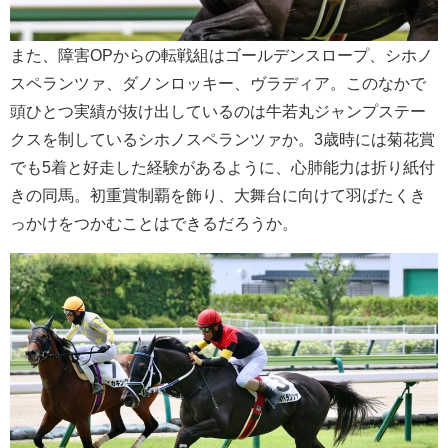
また、障害OPからの転戦組はゴールデンスロープ、シホノ
スペランツァ、ダノンロッキー、ヴラディア。このなかで
頭ひとつ実績が抜け出しているのは牛若丸ジャンプステー
クスを制しているシホノスペランツァか。3歳時には菊花賞
でも5着と好走した経験があるように、心肺能力は折り紙付
きの同馬。初重賞制覇を飾り、大舞台に向けて羽ばたくき
っかけをつかむことはできるだろうか。