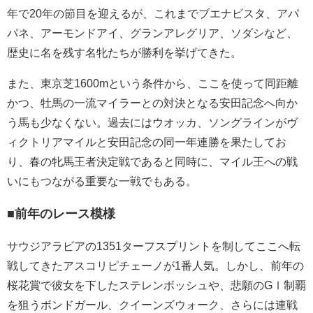
年で20年の節目を迎えるが、これまでブエナビスタ、アパ
パネ、アーモンドアイ、グランアレグリア、ソダシなど、
歴史に名を残す名牝たちが勝利を挙げてきた。
また、東京芝1600mという条件から、ここを使って同距離
かつ、牡馬の一流マイラーとの対決となる安田記念へ向か
う馬も少なくない。過去にはウオッカ、ソングラインがヴ
ィクトリアマイルと安田記念の同一年連勝を果たしてお
り、春の牝馬王者決定戦であると同時に、マイル王への戦
いにもつながる重要な一戦でもある。
■前年のレース模様
サウジアラビアの1351ターフスプリントを制してここへ転
戦してきたアスコリピチェーノが1番人気。しかし、前年の
桜花賞で彼女を下したステレンボッシュや、悲願のGⅠ制覇
を狙うボンドガール、クイーンズウォーク、さらには連戦