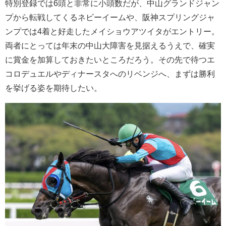
特別登録では6頭と非常に小頭数だが、中山グランドジャン
プから転戦してくるネビーイームや、阪神スプリングジャ
ンプでは4着と好走したメイショウアツイタがエントリー。
両者にとっては年末の中山大障害を見据えるうえで、確実
に賞金を加算しておきたいところだろう。その先で待つエ
コロデュエルやディナースタへのリベンジへ、まずは勝利
を挙げる姿を期待したい。