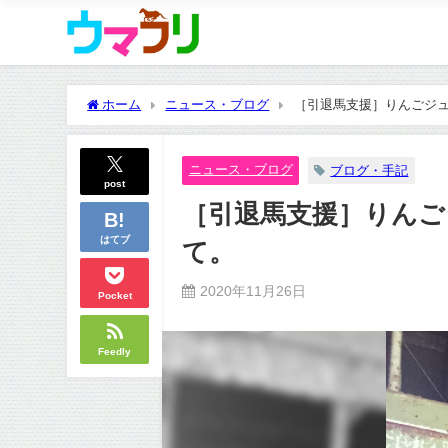
ホーム
ニュース・ブログ
［引退馬支援］りんごジュー
ニュース・ブログ
ブログ・手記
post
［引退馬支援］りんごジ
はてブ
て。
2020年11月26日
Pocket
Feedly