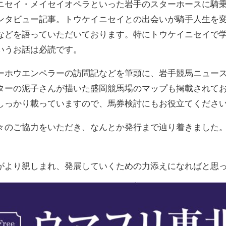
ニセイ・メイセイオペラといった岩手のスターホースに騎
ンタビュー記事。トウケイニセイとの出会いが騎手人生を
などを語っていただいております。特にトウケイニセイで
いうお話は必読です。
ーホウエンペラーの訪問記などを筆頭に、岩手競馬ニュー
ターの泥子さんが描いた盛岡競馬場のマップも掲載されて
しっかり載っていますので、馬券検討にもお役立てくださ
々のご協力をいただき、なんとか発行まで辿り着きました
がより親しまれ、発展していくための力添えになればと思