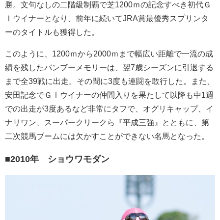
勝。文句なしの二階級制覇で芝1200ｍの記念すべき初代Ｇ
Ⅰウイナーとなり、前年に続いてJRA賞最優秀スプリンタ
ーのタイトルも獲得した。
このように、1200ｍから2000ｍまで幅広い距離で一流の成
績を残したバンブーメモリーは、翌7歳シーズンに引退する
まで全39戦に出走。その間に3度も連闘を敢行した。また、
安田記念でＧⅠウイナーの仲間入りを果たして以降も中1週
での出走が3度あるなど非常にタフで、オグリキャップ、イ
ナリワン、スーパークリークら『平成三強』とともに、第
二次競馬ブームには欠かすことができない名馬となった。
■2010年 ショウワモダン