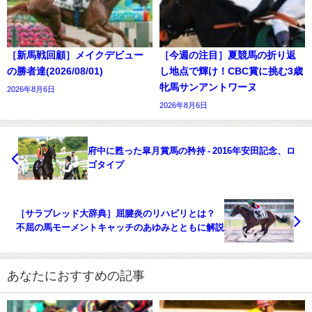
［新馬戦回顧］メイクデビュー
［今週の注目］夏競馬の折り返
の勝者達(2026/08/01)
し地点で輝け！CBC賞に挑む3歳
牝馬サンアントワーヌ
2026年8月6日
2026年8月6日
府中に甦った皐月賞馬の矜持 - 2016年安田記念、ロ
ゴタイプ
［サラブレッド大辞典］屈腱炎のリハビリとは？
不屈の馬モーメントキャッチのあゆみとともに解説
あなたにおすすめの記事