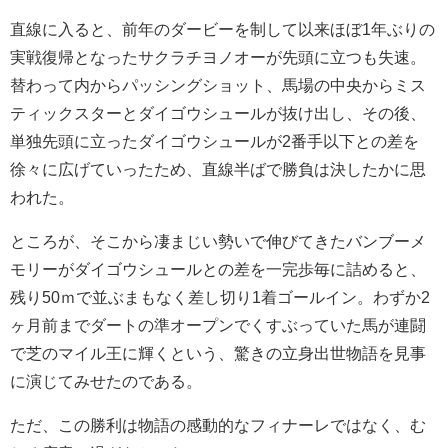
直線に入ると、前年のダービーを制して以来ほぼ1年ぶりの
実戦復帰となったサクラチヨノオーが先頭に立つも失速。
替わって内からパッシングショット、馬場の中央からミス
ティックスターとダイゴウシュールが抜け出し、その後、
単独先頭に立ったダイゴウシュールが2番手以下との差を
徐々に広げていったため、直線半ばで勝負は決したかに思
われた。
ところが、そこから凄まじい勢いで伸びてきたバンブーメ
モリーがダイゴウシュールとの差を一完歩毎に詰めると、
残り50ｍで並ぶまもなく差し切り1着ゴールイン。わずか2
ヶ月前までダートの準オープンでくすぶっていた馬が連闘
で芝のマイル王に輝くという、驚きの立身出世物語を見事
に演じてみせたのである。
ただ、この勝利は物語の感動的なフィナーレではなく、む