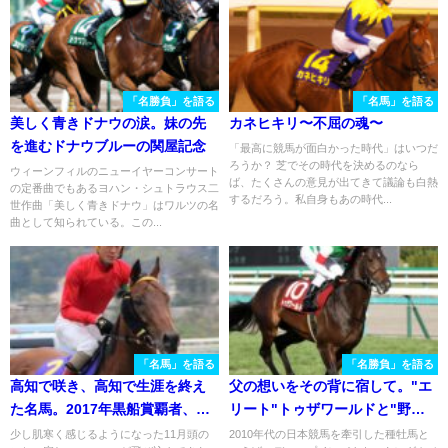
「名勝負」を語る
「名馬」を語る
美しく青きドナウの涙。妹の先
カネヒキリ〜不屈の魂〜
を進むドナウブルーの関屋記念
「最高に競馬が面白かった時代」はいつだ
ろうか？ 芝でその時代を決めるのなら
ウィーンフィルのニューイヤーコンサート
ば、たくさんの意見が出てきて議論も白熱
の定番曲でもあるヨハン・シュトラウス二
するだろう。私自身もあの時代...
世作曲「美しく青きドナウ」はワルツの名
曲として知られている。この...
「名馬」を語る
「名勝負」を語る
高知で咲き、高知で生涯を終え
父の想いをその背に宿して。"エ
た名馬。2017年黒船賞覇者、ブ
リート"トゥザワールドと"野武
ラゾンドゥリス
士"ワンアンドオンリーの決闘 -
少し肌寒く感じるようになった11月頭の
2010年代の日本競馬を牽引した種牡馬と