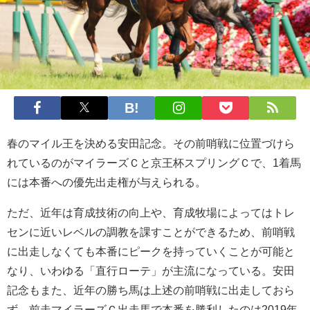
春のマイル王を決める安田記念。その前哨戦に位置づけら
れているのがマイラーズＣと京王杯スプリングＣで、1着馬
には本番への優先出走権が与えられる。
ただ、近年は育成技術の向上や、育成牧場によってはトレ
センに近いレベルの調教を課すことができるため、前哨戦
に出走しなくても本番にピークを持っていくことが可能と
なり、いわゆる「直行ローテ」が主流になっている。安田
記念もまた、近年の勝ち馬は上述の前哨戦に出走しておら
ず、前走マイラーズＣ出走馬で本番を勝利したのは2019年