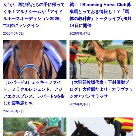
ん”が、再び私たちの手に帰って
戦！！Blooming Horse Club募
くる！アルナシームが『アイド
集馬とっておき情報も！？「馬
ルホースオーディション2026』
体の教科書」トークライブが8月
で2位にランクイン
14日に開催
2026年8月7日
2026年8月7日
［レパードS］ミッキーファイ
［大狩部牧場代表・下村優樹ブ
ト、ミラクルレジェンド、アジ
ログ］大狩部だより - カラヴァッ
アエクスプレス。レパードSを制
ジオとパンサラッサ
した栗毛馬たち
2026年8月6日
2026年8月7日