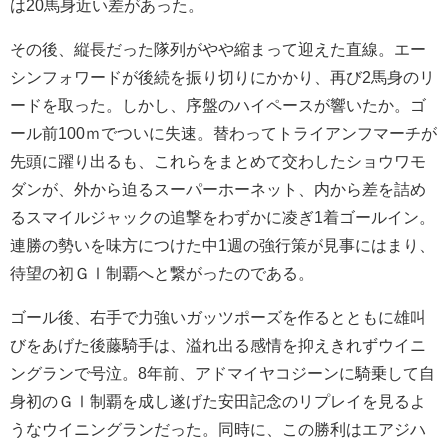
は20馬身近い差があった。
その後、縦長だった隊列がやや縮まって迎えた直線。エー
シンフォワードが後続を振り切りにかかり、再び2馬身のリ
ードを取った。しかし、序盤のハイペースが響いたか。ゴ
ール前100ｍでついに失速。替わってトライアンフマーチが
先頭に躍り出るも、これらをまとめて交わしたショウワモ
ダンが、外から迫るスーパーホーネット、内から差を詰め
るスマイルジャックの追撃をわずかに凌ぎ1着ゴールイン。
連勝の勢いを味方につけた中1週の強行策が見事にはまり、
待望の初ＧⅠ制覇へと繋がったのである。
ゴール後、右手で力強いガッツポーズを作るとともに雄叫
びをあげた後藤騎手は、溢れ出る感情を抑えきれずウイニ
ングランで号泣。8年前、アドマイヤコジーンに騎乗して自
身初のＧⅠ制覇を成し遂げた安田記念のリプレイを見るよ
うなウイニングランだった。同時に、この勝利はエアジハ