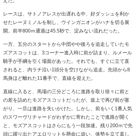
えた。
レースは、サトノアレスが出遅れる中、好ダッシュを利か
せたレーヌミノルを制し、ウインガニオンがハナを切る展
開。前半800ｍ通過は45.5秒で、淀みない流れだった。
一方、五分のスタートから中団やや後ろを追走していたモ
ズアスコットは、3コーナー進入時に前が詰まり、ルメール
騎手が手綱を引く場面があった。それでも、すぐに立て直
されると、内ラチ沿い1頭分を空けながら追走。先頭から8
馬身ほど離れた11番手で、直線を迎えた。
直線に入ると、馬場の三分どころに進路を取り徐々に前と
の差を詰めたモズアスコットだったが、坂上で再び前が塞
がり、一旦は進路を失いかけた。しかし、前をいく1番人気
のスワーヴリチャードがわずかに寄れたことで進路が開く
と、モズアスコットはさらにもう一段加速。残り200ｍで先
頭に躍り出たアエロリットを懸命に追い、体勢を立て直し