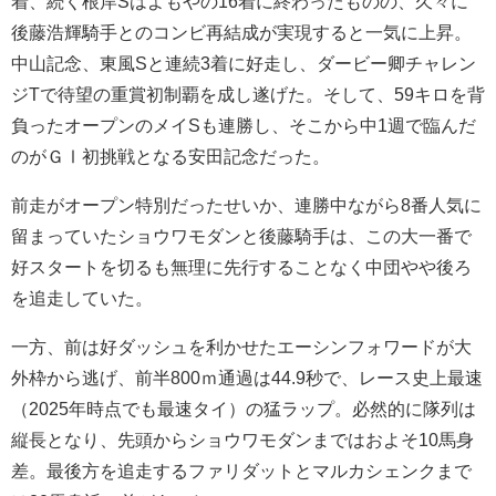
着、続く根岸Sはよもやの16着に終わったものの、久々に
後藤浩輝騎手とのコンビ再結成が実現すると一気に上昇。
中山記念、東風Sと連続3着に好走し、ダービー卿チャレン
ジTで待望の重賞初制覇を成し遂げた。そして、59キロを背
負ったオープンのメイSも連勝し、そこから中1週で臨んだ
のがＧⅠ初挑戦となる安田記念だった。
前走がオープン特別だったせいか、連勝中ながら8番人気に
留まっていたショウワモダンと後藤騎手は、この大一番で
好スタートを切るも無理に先行することなく中団やや後ろ
を追走していた。
一方、前は好ダッシュを利かせたエーシンフォワードが大
外枠から逃げ、前半800ｍ通過は44.9秒で、レース史上最速
（2025年時点でも最速タイ）の猛ラップ。必然的に隊列は
縦長となり、先頭からショウワモダンまではおよそ10馬身
差。最後方を追走するファリダットとマルカシェンクまで