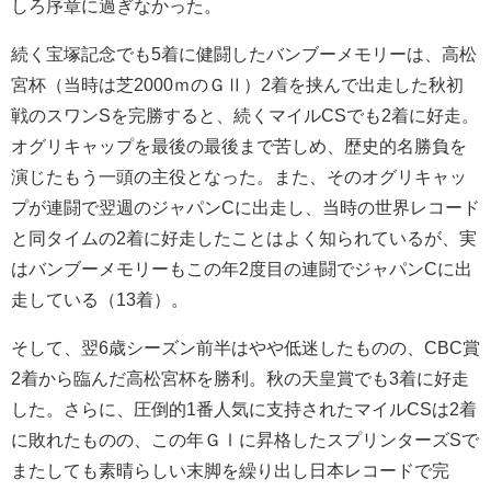
しろ序章に過ぎなかった。
続く宝塚記念でも5着に健闘したバンブーメモリーは、高松
宮杯（当時は芝2000ｍのＧⅡ）2着を挟んで出走した秋初
戦のスワンSを完勝すると、続くマイルCSでも2着に好走。
オグリキャップを最後の最後まで苦しめ、歴史的名勝負を
演じたもう一頭の主役となった。また、そのオグリキャッ
プが連闘で翌週のジャパンCに出走し、当時の世界レコード
と同タイムの2着に好走したことはよく知られているが、実
はバンブーメモリーもこの年2度目の連闘でジャパンCに出
走している（13着）。
そして、翌6歳シーズン前半はやや低迷したものの、CBC賞
2着から臨んだ高松宮杯を勝利。秋の天皇賞でも3着に好走
した。さらに、圧倒的1番人気に支持されたマイルCSは2着
に敗れたものの、この年ＧⅠに昇格したスプリンターズSで
またしても素晴らしい末脚を繰り出し日本レコードで完