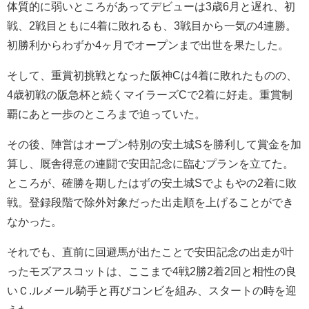
体質的に弱いところがあってデビューは3歳6月と遅れ、初
戦、2戦目ともに4着に敗れるも、3戦目から一気の4連勝。
初勝利からわずか4ヶ月でオープンまで出世を果たした。
そして、重賞初挑戦となった阪神Cは4着に敗れたものの、
4歳初戦の阪急杯と続くマイラーズCで2着に好走。重賞制
覇にあと一歩のところまで迫っていた。
その後、陣営はオープン特別の安土城Sを勝利して賞金を加
算し、厩舎得意の連闘で安田記念に臨むプランを立てた。
ところが、確勝を期したはずの安土城Sでよもやの2着に敗
戦。登録段階で除外対象だった出走順を上げることができ
なかった。
それでも、直前に回避馬が出たことで安田記念の出走が叶
ったモズアスコットは、ここまで4戦2勝2着2回と相性の良
いＣ.ルメール騎手と再びコンビを組み、スタートの時を迎