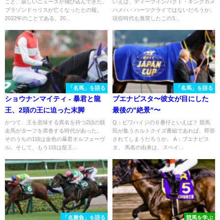
こと、寂しいニュースが飛び込んできた。
いえば、ディープインパクト・キングカメ
2014年・弥生賞
ブラゾンドゥリスが亡くなったとの報。
ハメハ・ハーツクライではないだろうか。
2022年のことである。20...
現役時代も激突したこの3...
「名馬」を語る
「名馬」を語る
ショウナンマイティ - 暴君と龍
ブエナビスタ〜彼女が目にした
王、2頭の王に迫った末脚
最後の"絶景"〜
かつて、王を意味する異名を持つ2頭の競
Q：ビワハイジの６番仔といえば？ 競馬
走馬がターフを席巻する時代があった。
民が集うカルトクイズ番組であれば、即答
そのうちの1頭は金色の暴君オルフェーヴ
されてしまうだろうか。 A：ブエナビス
ル。そして、もう1頭は龍王...
タ。 馬名の由来は、スペイ...
「名勝負」を語る
競馬を学ぶ