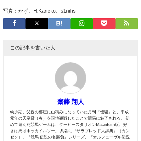
写真：かず、H.Kaneko、s1nihs
この記事を書いた人
齋藤 翔人
幼少期、父親の部屋に山積みになっていた月刊『優駿』と、平成
元年の天皇賞（春）を現地観戦したことで競馬に魅了される。 初
めて遊んだ競馬ゲームは、ダービースタリオンMacintosh版。好
きは馬はホッカイルソー。 共著に『サラブレッド大辞典』（カン
ゼン）、『競馬 伝説の名勝負』シリーズ、『オルフェーヴル伝説