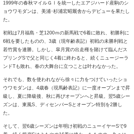
1999年の春秋マイルＧⅠを統一したエアジハード産駒のシ
ョウワモダンは、美浦･杉浦宏昭厩舎からデビューを果たし
た。
初戦は7月福島・芝1200ｍの新馬戦で6着に敗れ、初勝利に
6戦を要したものの、3歳（現年齢表記）初戦の未勝利戦と
若竹賞を連勝。しかし、皐月賞の出走権を賭けて臨んだス
プリングSで父と同じく4着に終わると、続くニュージーラ
ンドTも敗れ、春の大舞台に立つことは叶わなかった。
それでも、数を使われながら徐々に力をつけていったショ
ウワモダンは、4歳春（現馬齢表記）に一度オープンまで昇
級し、夏に降級後、秋に再びオープンへと昇級。翌5歳シー
ズンは、東風S、ディセンバーSとオープン特別を2勝し
た。
そして、翌6歳シーズンは年明け初戦のニューイヤーSで9