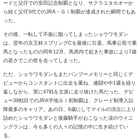
ードと父仔での安田記念制覇となり、サクラユタカオーか
ら続く父仔3代でのJRA・ＧⅠ制覇が達成された瞬間でもあ
った。
その後、一転して不振に陥ってしまったショウワモダン
は、翌年の京王杯スプリングCを最後に引退。馬事公苑で乗
馬となったものの同年12月、馬房内で起きた事故により7歳
の若さでこの世を去ってしまった。
ただ、ショウワモダンもまたバンブーメモリーと同じくデ
ビューからコンスタントに出走を重ね、連闘や中1週を繰り
返しながら、実に47戦を立派に走り抜けた馬だった。デビ
ュー39戦目でのJRA平地ＧⅠ初制覇は、グレード制導入以
降最多のキャリア。あの日、6歳にしてマイルの頂点に上り
詰めたショウワモダンと後藤騎手がおこなった涙のウイニ
ングランは、今も多くの人々の記憶の中に生き続けてい
る。