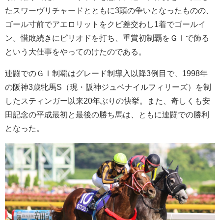
たスワーヴリチャードとともに3頭の争いとなったものの、
ゴール寸前でアエロリットをクビ差交わし1着でゴールイ
ン。惜敗続きにピリオドを打ち、重賞初制覇をＧⅠで飾る
という大仕事をやってのけたのである。
連闘でのＧⅠ制覇はグレード制導入以降3例目で、1998年
の阪神3歳牝馬S（現・阪神ジュベナイルフィリーズ）を制
したスティンガー以来20年ぶりの快挙。また、奇しくも安
田記念の平成最初と最後の勝ち馬は、ともに連闘での勝利
となった。