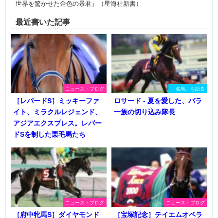
世界を驚かせた金色の暴君』（星海社新書）
最近書いた記事
ニュース・ブログ
「名馬」を語る
［レパードS］ミッキーファ
ロサード - 夏を愛した、バラ
イト、ミラクルレジェンド、
一族の切り込み隊長
アジアエクスプレス。レパー
ドSを制した栗毛馬たち
ニュース・ブログ
ニュース・ブログ
［府中牝馬S］ダイヤモンド
［宝塚記念］テイエムオペラ