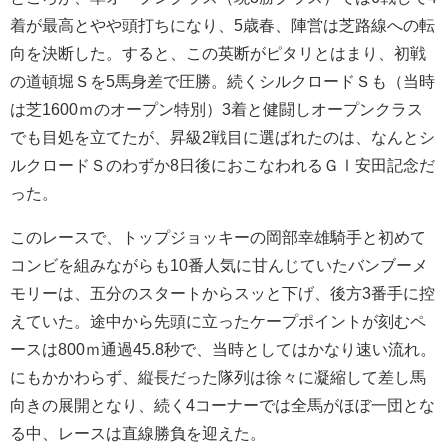
着が最高とやや頭打ちになり、5歳春、陣営は芝路線への転
向を決断した。すると、この英断がピタリとはまり、初戦
の道頓堀Ｓを5馬身差で圧勝。続くシルクロードＳも（当時
は芝1600ｍのオープン特別）3着と健闘しオープンクラス
でも目処を立てたが、昇級2戦目に選ばれたのは、なんとシ
ルクロードＳのわずか8日後におこなわれるＧⅠ安田記念だ
った。
このレースで、トップジョッキーの岡部幸雄騎手と初めて
コンビを組みながらも10番人気に甘んじていたバンブーメ
モリーは、五分のスタートからスッと下げ、後方3番手に控
えていた。途中から先頭に立ったケープポイントが刻むペ
ースは800ｍ通過45.8秒で、当時としてはかなり速い流れ。
にもかかわらず、縦長だった隊列は徐々に凝縮して差し馬
向きの展開となり、続く4コーナーでは全馬がほぼ一団とな
る中、レースは直線勝負を迎えた。