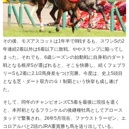
その後、モズアスコットは1年半で8戦するも、スワンSの2
年連続2着以外は6着以下に敗戦。ややスランプに陥ってし
まった。それでも、6歳シーズンの始動戦に自身初のダート
戦となる根岸Sが選ばれると、そこを快勝し、続くフェブラ
リーSも2着に2.1/2馬身差をつけ完勝。今度は、史上5頭目
となる芝・ダート双方のＧⅠ制覇という快挙も成し遂げ
た。
そして、同年のチャンピオンズC5着を最後に現役を退く
と、本邦初となるフランケルの後継種牡馬としてアロース
タッドで繋養され、26年5月現在、ファウストラーゼン、エ
コロアルバと2頭のJRA重賞勝ち馬を送り出している。