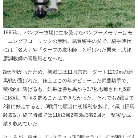
1985年、バンブー牧場に生を受けたバンブーメモリーはモ
ーニングフローリックの産駒。武豊騎手の父で、騎手時代
には「名人」や「ターフの魔術師」と呼ばれた栗東・武邦
彦調教師の管理馬となった。
蹄が弱かったため、初戦には11月京都・ダート1200ｍの新
馬戦が選ばれた。鞍上はこの年デビューした武豊騎手で、
積極的に逃げるも、結果は勝ち馬から3.7秒も離された5着
に敗戦。初陣を飾ることはできなかった。それでも2戦目で
2着に好走すると、3戦目で順当に初勝利をあげ、4歳（旧馬
齢表記）終了時点では11戦3勝2着3回3着2回と、堅実な成
績を収めていた。
ところが、準オープンクラス（現3勝クラス）では6戦して4