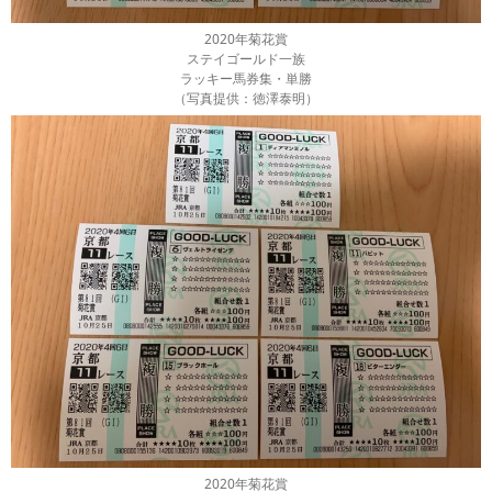
2020年菊花賞
ステイゴールド一族
ラッキー馬券集・単勝
（写真提供：徳澤泰明）
2020年菊花賞