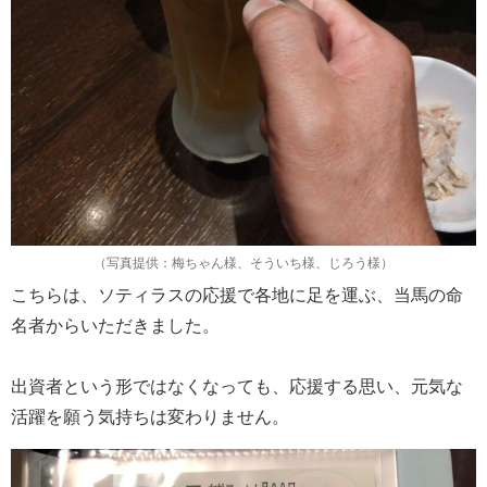
（写真提供：梅ちゃん様、そういち様、じろう様）
こちらは、ソティラスの応援で各地に足を運ぶ、当馬の命
名者からいただきました。
出資者という形ではなくなっても、応援する思い、元気な
活躍を願う気持ちは変わりません。