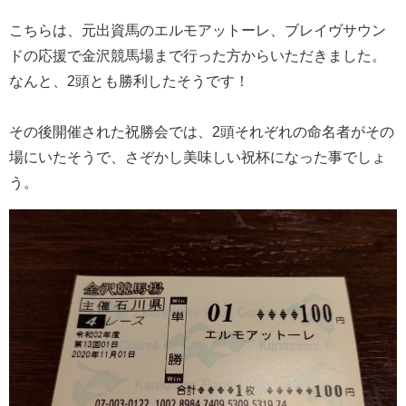
こちらは、元出資馬のエルモアットーレ、ブレイヴサウン
ドの応援で金沢競馬場まで行った方からいただきました。
なんと、2頭とも勝利したそうです！
その後開催された祝勝会では、2頭それぞれの命名者がその
場にいたそうで、さぞかし美味しい祝杯になった事でしょ
う。