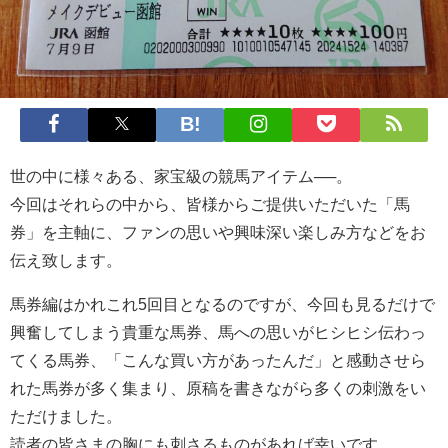
世の中に様々ある、家宝級の競馬アイテム──。
今回はそれらの中から、皆様からご提供いただいた「馬
券」を主軸に、ファンの思いや興味深い楽しみ方などをお
伝え致します。
馬券編はかれこれ5回目となるのですが、今回も見るだけで
興奮してしまう貴重な馬券、馬への思いがヒシヒシ伝わっ
てくる馬券、「こんな買い方があったんだ」と感動させら
れた馬券が多く集まり、原稿を書きながら多くの刺激をい
ただけました。
読者の皆さまの胸にも刺さるものがあれば幸いです。