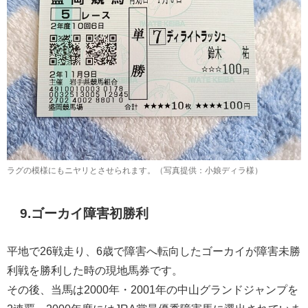
ラグの模様にもニヤリとさせられます。（写真提供：小娘ディラ様）
9.ゴーカイ障害初勝利
平地で26戦走り、6歳で障害へ転向したゴーカイが障害未勝
利戦を勝利した時の現地馬券です。
その後、当馬は2000年・2001年の中山グランドジャンプを