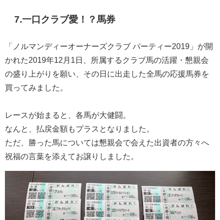
7.一口クラブ愛！？馬券
「ノルマンディーオーナーズクラブ パーティー2019」が開
かれた2019年12月1日、所属するクラブ馬の活躍・懇親会
の盛り上がりを願い、その日に出走した全馬の応援馬券を
買ってみました。
レースが始まると、各馬が大健闘。
なんと、払戻金額もプラスとなりました。
ただ、勝った馬については懇親会で会えた出資者の方々へ
祝福の言葉を添えてお譲りしました。