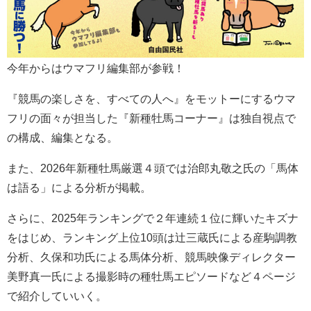
今年からはウマフリ編集部が参戦！
『競馬の楽しさを、すべての人へ』をモットーにするウマ
フリの面々が担当した『新種牡馬コーナー』は独自視点で
の構成、編集となる。
また、2026年新種牡馬厳選４頭では治郎丸敬之氏の「馬体
は語る」による分析が掲載。
さらに、2025年ランキングで２年連続１位に輝いたキズナ
をはじめ、ランキング上位10頭は辻三蔵氏による産駒調教
分析、久保和功氏による馬体分析、競馬映像ディレクター
美野真一氏による撮影時の種牡馬エピソードなど４ページ
で紹介していいく。