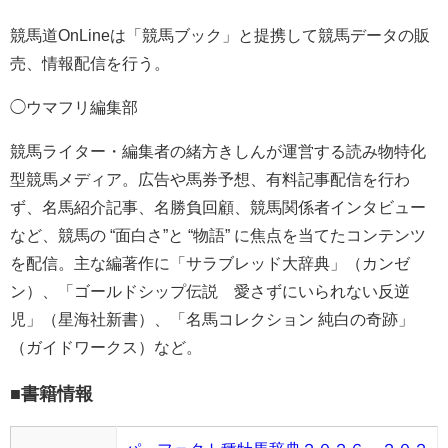
競馬道OnLineは「競馬ブック」と提携して競馬データの販
売、情報配信を行う。
◯ウマフリ編集部
競馬ライター・編集者の緒方きしんが運営する読み物特化
型競馬メディア。広告や馬券予想、有料記事配信を行わ
ず、名馬紹介記事、名勝負回顧、競馬関係者インタビュー
など、競馬の “面白さ”と “物語” に焦点を当てたコンテンツ
を配信。主な編著作に「サラブレッド大辞典」（カンゼ
ン）、「ゴールドシップ伝説 愛さずにいられない反逆
児」（星海社新書）、「名馬コレクション 純白の奇跡」
（ガイドワークス）など。
■書籍情報