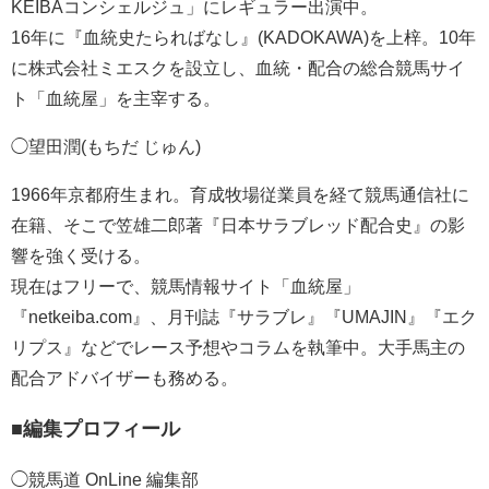
KEIBAコンシェルジュ」にレギュラー出演中。
16年に『血統史たらればなし』(KADOKAWA)を上梓。10年
に株式会社ミエスクを設立し、血統・配合の総合競馬サイ
ト「血統屋」を主宰する。
◯望田潤(もちだ じゅん)
1966年京都府生まれ。育成牧場従業員を経て競馬通信社に
在籍、そこで笠雄二郎著『日本サラブレッド配合史』の影
響を強く受ける。
現在はフリーで、競馬情報サイト「血統屋」
『netkeiba.com』、月刊誌『サラブレ』『UMAJIN』『エク
リプス』などでレース予想やコラムを執筆中。大手馬主の
配合アドバイザーも務める。
■編集プロフィール
◯競馬道 OnLine 編集部