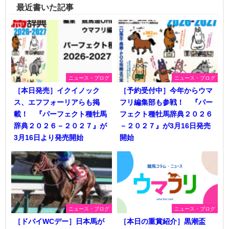
最近書いた記事
ニュース・ブログ
ニュース・ブログ
［本日発売］イクイノック
［予約受付中］今年からウマ
ス、エフフォーリアらも掲
フリ編集部も参戦！ 『パー
載！ 『パーフェクト種牡馬
フェクト種牡馬辞典２０２６
辞典２０２６－２０２７』が
－２０２７』が3月16日発売
3月16日より発売開始
開始
ニュース・ブログ
ニュース・ブログ
［ドバイWCデー］日本馬が
［本日の重賞紹介］黒潮盃