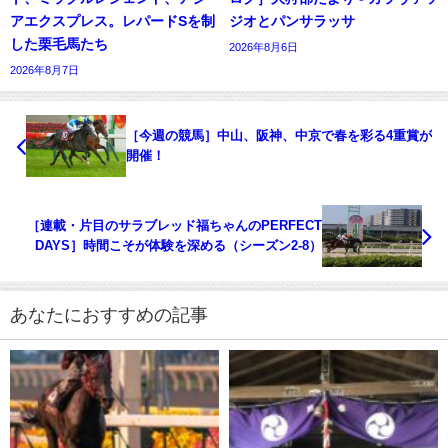
アエクスプレス。レパードSを制
ジオとパンサラッサ
した栗毛馬たち
2026年8月6日
2026年8月7日
［今週の競馬］中山、阪神、中京で春を彩る4重賞が
開催！
［連載・片目のサラブレッド福ちゃんのPERFECT
DAYS］時間こそが体験を深める（シーズン2-8）
あなたにおすすめの記事