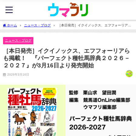
ホーム
ニュース・ブログ
［本日発売］イクイノックス、エフフォーリアら
も掲載！ 『パーフェクト種牡馬辞典２０２６－２０２７』が3月16日より発売開始
ニュース・ブログ
［本日発売］イクイノックス、エフフォーリアら
も掲載！ 『パーフェクト種牡馬辞典２０２６－
２０２７』が3月16日より発売開始
2026年3月16日