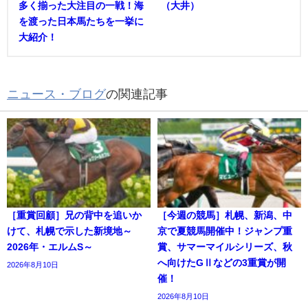
多く揃った大注目の一戦！海
（大井）
を渡った日本馬たちを一挙に
大紹介！
ニュース・ブログ
の関連記事
［重賞回顧］兄の背中を追いか
［今週の競馬］札幌、新潟、中
けて、札幌で示した新境地～
京で夏競馬開催中！ジャンプ重
2026年・エルムS～
賞、サマーマイルシリーズ、秋
へ向けたGⅡなどの3重賞が開
2026年8月10日
催！
2026年8月10日