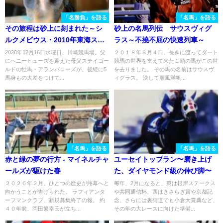
「名勝負」を語る
「名馬」を語る
その旅程は砂上に刻まれた～シ
砂上の名馬列伝 サウスヴィグ
ルクメビウス・2010年東海ステ
ラス～不撓不屈の快速列車～
ークス〜
2020年12月16日水曜日、川崎競馬場。父
２０１８年３月４日、長きに渡ってダート
にヘニーヒューズを迎えた母父ステイゴー
競馬の世界を支えて来た１頭の馬がこの世
ルドの牡馬・アランバローズが、後続に5
を去りました。 その馬の名前はサウスヴ
馬身もの大差をつけて...
ィグラス。 決して順風満帆...
「名馬」を語る
「名馬」を語る
赤と緑の夢の行方 - マイネルチャ
ユーセイトップラン〜磨き上げ
ールズが駆けた春
た、ダイヤモンド級の伸び脚〜
２０２６年２月。ひとつの歴史が終幕へと
毎年、2月になると、東は根岸ステークス
向かうことが告げられた。 ラフィアンタ
や共同通信杯、西はきさらぎ賞や京都記
ーフマンクラブ、新規募集終了の報。 約
念、さらには裏街道でも小倉大賞典など、
４０年前、岡田繁幸氏が立ち...
その年の大レースに向けた準備...