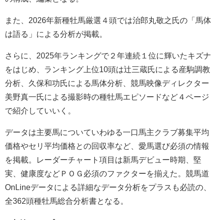
また、2026年新種牡馬厳選４頭では治郎丸敬之氏の「馬体
は語る」による分析が掲載。
さらに、2025年ランキングで２年連続１位に輝いたキズナ
をはじめ、ランキング上位10頭は辻三蔵氏による産駒調教
分析、久保和功氏による馬体分析、競馬映像ディレクター
美野真一氏による撮影時の種牡馬エピソードなど４ページ
で紹介していいく。
データは主要馬についていわゆる一口馬主クラブ募集平均
価格やセリ平均価格との回収率など、愛馬選び必須の情報
を掲載。レーダーチャート項目は新馬デビュー時期、堅
実、健康度などＰＯＧ必須のファクターを揃えた。競馬道
OnLineデータによる詳細なデータ分析をプラスも必読の、
全362頭種牡馬総合分析書となる。