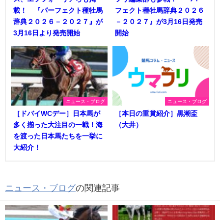
載！ 『パーフェクト種牡馬
フェクト種牡馬辞典２０２６
辞典２０２６－２０２７』が
－２０２７』が3月16日発売
3月16日より発売開始
開始
ニュース・ブログ
ニュース・ブログ
［ドバイWCデー］日本馬が
［本日の重賞紹介］黒潮盃
多く揃った大注目の一戦！海
（大井）
を渡った日本馬たちを一挙に
大紹介！
ニュース・ブログ
の関連記事