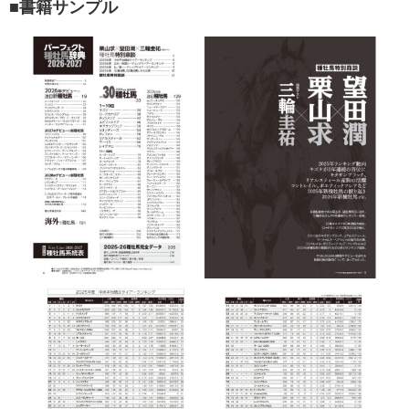
■書籍サンプル