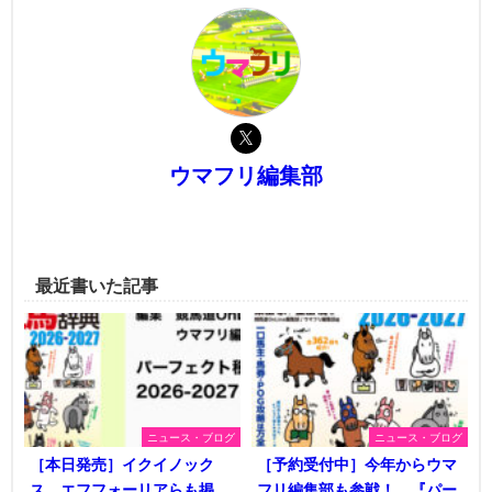
ウマフリ編集部
最近書いた記事
ニュース・ブログ
ニュース・ブログ
［本日発売］イクイノック
［予約受付中］今年からウマ
ス、エフフォーリアらも掲
フリ編集部も参戦！ 『パー