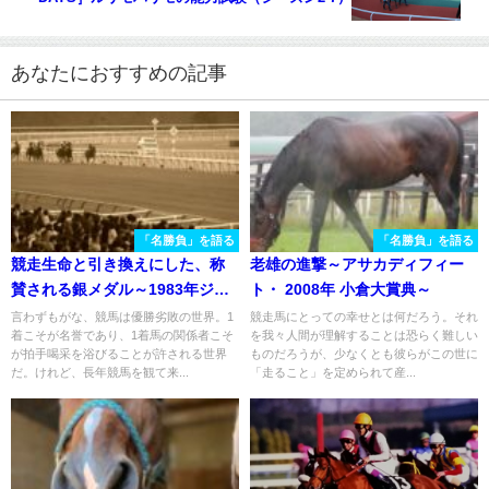
あなたにおすすめの記事
「名勝負」を語る
「名勝負」を語る
競走生命と引き換えにした、称
老雄の進撃～アサカディフィー
賛される銀メダル～1983年ジャ
ト・ 2008年 小倉大賞典～
パンカップ
言わずもがな、競馬は優勝劣敗の世界。1
競走馬にとっての幸せとは何だろう。それ
着こそが名誉であり、1着馬の関係者こそ
を我々人間が理解することは恐らく難しい
が拍手喝采を浴びることが許される世界
ものだろうが、少なくとも彼らがこの世に
だ。けれど、長年競馬を観て来...
「走ること」を定められて産...